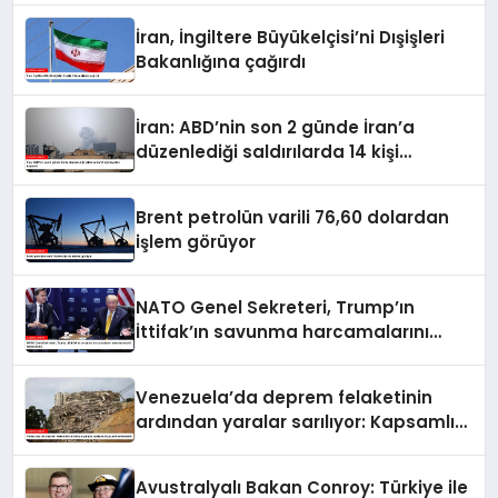
İran, İngiltere Büyükelçisi’ni Dışişleri
Bakanlığına çağırdı
İran: ABD’nin son 2 günde İran’a
düzenlediği saldırılarda 14 kişi
hayatını kaybetti
Brent petrolün varili 76,60 dolardan
işlem görüyor
NATO Genel Sekreteri, Trump’ın
İttifak’ın savunma harcamalarını
artırmasındaki rolünü övdü
Venezuela’da deprem felaketinin
ardından yaralar sarılıyor: Kapsamlı
seferberlik
Avustralyalı Bakan Conroy: Türkiye ile