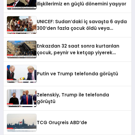
ilişkilerimiz en güçlü dönemini yaşıyor
UNICEF: Sudan’daki iç savaşta 6 ayda
300’den fazla çocuk öldü veya
yaralandı
Enkazdan 32 saat sonra kurtarılan
çocuk, peynir ve ketçap yiyerek
hayatta kaldı
Putin ve Trump telefonda görüştü
Zelenskiy, Trump ile telefonda
görüştü
TCG Oruçreis ABD’de