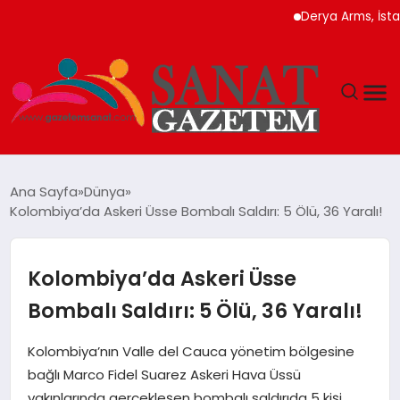
Derya Arms, İstanbul 
MAGAZIN
Ana Sayfa
Dünya
Kolombiya’da Askeri Üsse Bombalı Saldırı: 5 Ölü, 36 Yaralı!
TEKNOLOJI
SIYASET
Kolombiya’da Askeri Üsse
Bombalı Saldırı: 5 Ölü, 36 Yaralı!
SPOR
Kolombiya’nın Valle del Cauca yönetim bölgesine
YAŞAM
bağlı Marco Fidel Suarez Askeri Hava Üssü
yakınlarında gerçekleşen bombalı saldırıda 5 kişi