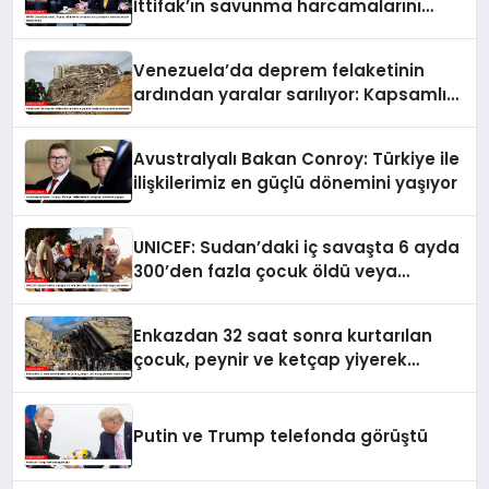
İttifak’ın savunma harcamalarını
artırmasındaki rolünü övdü
Venezuela’da deprem felaketinin
ardından yaralar sarılıyor: Kapsamlı
seferberlik
Avustralyalı Bakan Conroy: Türkiye ile
ilişkilerimiz en güçlü dönemini yaşıyor
UNICEF: Sudan’daki iç savaşta 6 ayda
300’den fazla çocuk öldü veya
yaralandı
Enkazdan 32 saat sonra kurtarılan
çocuk, peynir ve ketçap yiyerek
hayatta kaldı
Putin ve Trump telefonda görüştü