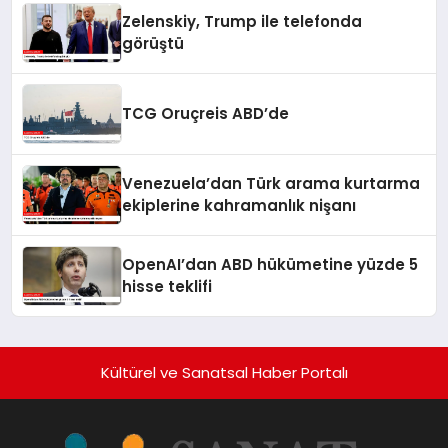
Zelenskiy, Trump ile telefonda
görüştü
TCG Oruçreis ABD’de
Venezuela’dan Türk arama kurtarma
ekiplerine kahramanlık nişanı
OpenAI’dan ABD hükümetine yüzde 5
hisse teklifi
Kültürel ve Sanatsal Haber Portalı