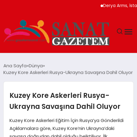
Derya Arms, İstanbul P
MAGAZIN
Ana Sayfa
Dünya
Kuzey Kore Askerleri Rusya-Ukrayna Savaşına Dahil Oluyor
TEKNOLOJI
SIYASET
Kuzey Kore Askerleri Rusya-
Ukrayna Savaşına Dahil Oluyor
SPOR
Kuzey Kore Askerleri Eğitim İçin Rusya’ya Gönderildi
YAŞAM
Açıklamalara göre, Kuzey Kore’nin Ukrayna’daki
savaşa doğrudan dahil olduğu belirtiliyor. İlk