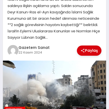
EKONOMI
saldırıya ilişkin açıklama yaptı. Saldırı sonucunda
Deyr Kanun-Ras el-Ayn kavşağında İslami Sağlık
SAĞLIK
Kurumuna ait bir aracın hedef alınması neticesinde
**2 sağlık görevlisinin hayatını kaybettiği** belirtildi.
DÜNYA
İsrail’in Eylemi Uluslararası Kanunları ve Normları Hiçe
Sayıyor Lübnan Sağlık…
EĞITIM
Gazetem Sanat
Paylaş
22 Kasım 2024