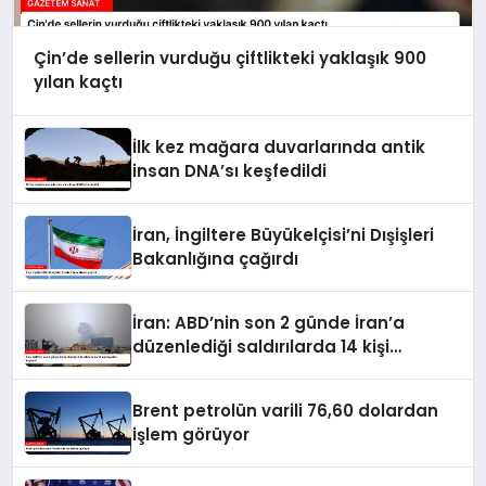
Çin’de sellerin vurduğu çiftlikteki yaklaşık 900
yılan kaçtı
İlk kez mağara duvarlarında antik
insan DNA’sı keşfedildi
İran, İngiltere Büyükelçisi’ni Dışişleri
Bakanlığına çağırdı
İran: ABD’nin son 2 günde İran’a
düzenlediği saldırılarda 14 kişi
hayatını kaybetti
Brent petrolün varili 76,60 dolardan
işlem görüyor