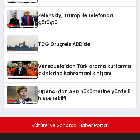
Zelenskiy, Trump ile telefonda
görüştü
TCG Oruçreis ABD’de
Venezuela’dan Türk arama kurtarma
ekiplerine kahramanlık nişanı
OpenAI’dan ABD hükümetine yüzde 5
hisse teklifi
Kültürel ve Sanatsal Haber Portalı