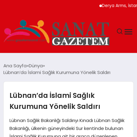
Derya Arms, İstanbul 
MAGAZIN
Ana Sayfa
Dünya
Lübnan’da İslami Sağlık Kurumuna Yönelik Saldırı
TEKNOLOJI
SIYASET
Lübnan’da İslami Sağlık
Kurumuna Yönelik Saldırı
SPOR
Lübnan Sağlık Bakanlığı Saldırıyı Kınadı Lübnan Sağlık
YAŞAM
Bakanlığı, ülkenin güneyindeki Sur kentinde bulunan
İslami Sağlık Kurumuna ait bir araca düzenlenen