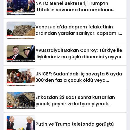
NATO Genel Sekreteri, Trump’ın
İttifak’ın savunma harcamalarını
artırmasındaki rolünü övdü
Venezuela’da deprem felaketinin
ardından yaralar sarılıyor: Kapsamlı
seferberlik
Avustralyalı Bakan Conroy: Türkiye ile
ilişkilerimiz en güçlü dönemini yaşıyor
UNICEF: Sudan’daki iç savaşta 6 ayda
300’den fazla çocuk öldü veya
yaralandı
Enkazdan 32 saat sonra kurtarılan
çocuk, peynir ve ketçap yiyerek
hayatta kaldı
Putin ve Trump telefonda görüştü