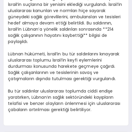
İsrail’in suçlarına bir yenisini eklediği vurgulandı. İsrail’in
uluslararası kanunları ve normları hiçe sayarak
güneydeki sağlık görevlilerini, ambulansları ve tesisleri
hedef almaya devam ettiği belirtildi. Bu saldırının,
İsrail’in Lübnan’a yönelik saldırıları sonrasında **214
sağlık çalışanının hayatını kaybettiği** bilgisi de
paylaşıldı.
Lübnan hükümeti, İsrail’in bu tür saldırılarını kınayarak
uluslararası toplumu İsrail’in keyfi eylemlerini
durdurması konusunda harekete geçmeye çağırdı.
Sağlık çalışanlarının ve tesislerinin savaş ve
çatışmaların dışında tutulması gerektiği vurgulandı.
Bu tür saldırılar uluslararası toplumda ciddi endişe
yaratırken, Lübnan’ın sağlık sektöründeki kayıpların
telafisi ve benzer olayların önlenmesi için uluslararası
çabaların artırılması gerektiği belirtiliyor.