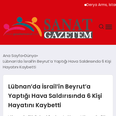
Derya Arms, İstanbul P
MAGAZIN
Ana Sayfa
Dünya
Lübnan’da İsrail’in Beyrut’a Yaptığı Hava Saldırısında 6 Kişi
TEKNOLOJI
Hayatını Kaybetti
SIYASET
Lübnan’da İsrail’in Beyrut’a
SPOR
Yaptığı Hava Saldırısında 6 Kişi
Hayatını Kaybetti
YAŞAM