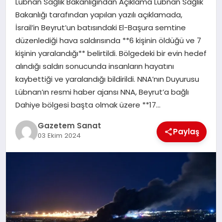
Lübnan Sağlık Bakanlığından Açıklama Lübnan Sağlık
EKONOMI
Bakanlığı tarafından yapılan yazılı açıklamada,
İsrail’in Beyrut’un batısındaki El-Başura semtine
SAĞLIK
düzenlediği hava saldırısında **6 kişinin öldüğü ve 7
kişinin yaralandığı** belirtildi. Bölgedeki bir evin hedef
DÜNYA
alındığı saldırı sonucunda insanların hayatını
kaybettiği ve yaralandığı bildirildi. NNA’nın Duyurusu
EĞITIM
Lübnan’ın resmi haber ajansı NNA, Beyrut’a bağlı
Dahiye bölgesi başta olmak üzere **17…
Gazetem Sanat
Paylaş
03 Ekim 2024