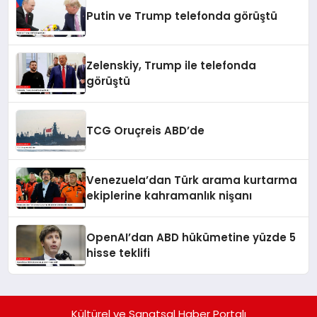
Putin ve Trump telefonda görüştü
Zelenskiy, Trump ile telefonda
görüştü
TCG Oruçreis ABD’de
Venezuela’dan Türk arama kurtarma
ekiplerine kahramanlık nişanı
OpenAI’dan ABD hükümetine yüzde 5
hisse teklifi
Kültürel ve Sanatsal Haber Portalı