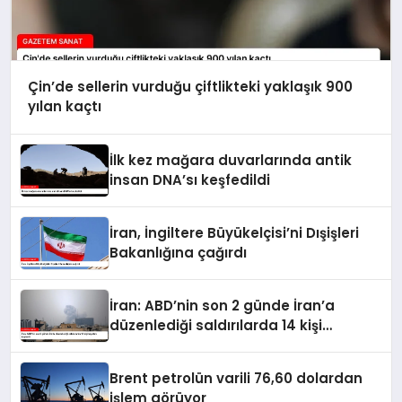
Çin’de sellerin vurduğu çiftlikteki yaklaşık 900
yılan kaçtı
İlk kez mağara duvarlarında antik
insan DNA’sı keşfedildi
İran, İngiltere Büyükelçisi’ni Dışişleri
Bakanlığına çağırdı
İran: ABD’nin son 2 günde İran’a
düzenlediği saldırılarda 14 kişi
hayatını kaybetti
Brent petrolün varili 76,60 dolardan
işlem görüyor