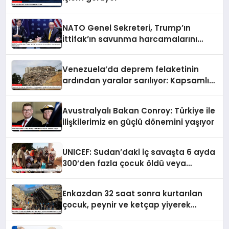
NATO Genel Sekreteri, Trump’ın
İttifak’ın savunma harcamalarını
artırmasındaki rolünü övdü
Venezuela’da deprem felaketinin
ardından yaralar sarılıyor: Kapsamlı
seferberlik
Avustralyalı Bakan Conroy: Türkiye ile
ilişkilerimiz en güçlü dönemini yaşıyor
UNICEF: Sudan’daki iç savaşta 6 ayda
300’den fazla çocuk öldü veya
yaralandı
Enkazdan 32 saat sonra kurtarılan
çocuk, peynir ve ketçap yiyerek
hayatta kaldı