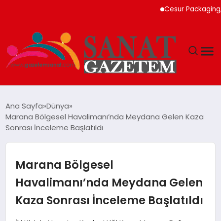
Cesur Packaging, Mısı
MAGAZIN
Ana Sayfa
Dünya
Marana Bölgesel Havalimanı’nda Meydana Gelen Kaza
TEKNOLOJI
Sonrası İnceleme Başlatıldı
SIYASET
Marana Bölgesel
SPOR
Havalimanı’nda Meydana Gelen
Kaza Sonrası İnceleme Başlatıldı
YAŞAM