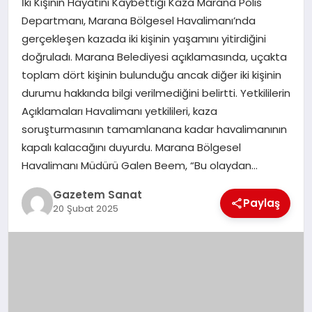
İki Kişinin Hayatını Kaybettiği Kaza Marana Polis
EKONOMI
Departmanı, Marana Bölgesel Havalimanı’nda
gerçekleşen kazada iki kişinin yaşamını yitirdiğini
SAĞLIK
doğruladı. Marana Belediyesi açıklamasında, uçakta
toplam dört kişinin bulunduğu ancak diğer iki kişinin
DÜNYA
durumu hakkında bilgi verilmediğini belirtti. Yetkililerin
Açıklamaları Havalimanı yetkilileri, kaza
EĞITIM
soruşturmasının tamamlanana kadar havalimanının
kapalı kalacağını duyurdu. Marana Bölgesel
Havalimanı Müdürü Galen Beem, “Bu olaydan…
Gazetem Sanat
Paylaş
20 Şubat 2025