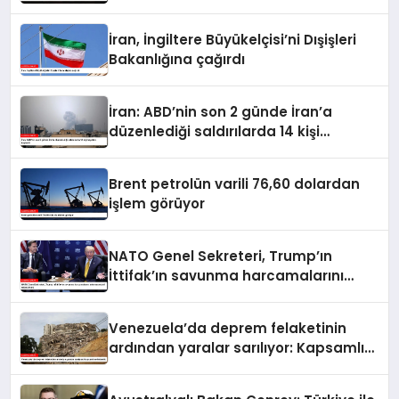
İran, İngiltere Büyükelçisi’ni Dışişleri
Bakanlığına çağırdı
İran: ABD’nin son 2 günde İran’a
düzenlediği saldırılarda 14 kişi
hayatını kaybetti
Brent petrolün varili 76,60 dolardan
işlem görüyor
NATO Genel Sekreteri, Trump’ın
İttifak’ın savunma harcamalarını
artırmasındaki rolünü övdü
Venezuela’da deprem felaketinin
ardından yaralar sarılıyor: Kapsamlı
seferberlik