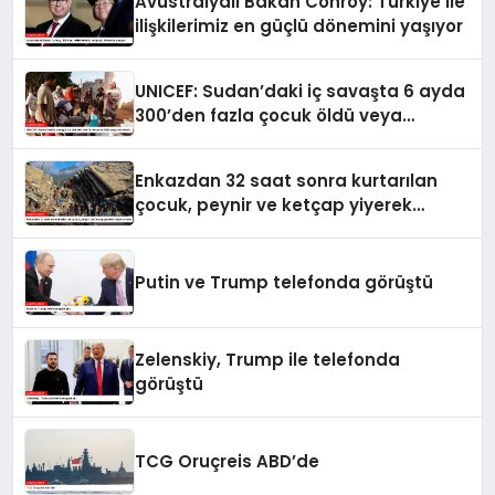
Avustralyalı Bakan Conroy: Türkiye ile
ilişkilerimiz en güçlü dönemini yaşıyor
UNICEF: Sudan’daki iç savaşta 6 ayda
300’den fazla çocuk öldü veya
yaralandı
Enkazdan 32 saat sonra kurtarılan
çocuk, peynir ve ketçap yiyerek
hayatta kaldı
Putin ve Trump telefonda görüştü
Zelenskiy, Trump ile telefonda
görüştü
TCG Oruçreis ABD’de