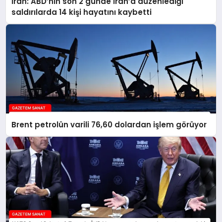
İran: ABD’nin son 2 günde İran’a düzenlediği
saldırılarda 14 kişi hayatını kaybetti
Brent petrolün varili 76,60 dolardan işlem görüyor