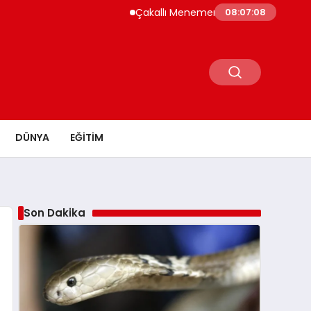
Çakallı Menemeni Neden Meşhur? Lezzetinin 
08:07:09
DÜNYA
EĞITIM
Son Dakika