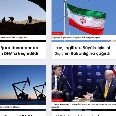
ağara duvarlarında
İran, İngiltere Büyükelçisi’ni
an DNA’sı keşfedildi
Dışişleri Bakanlığına çağırdı