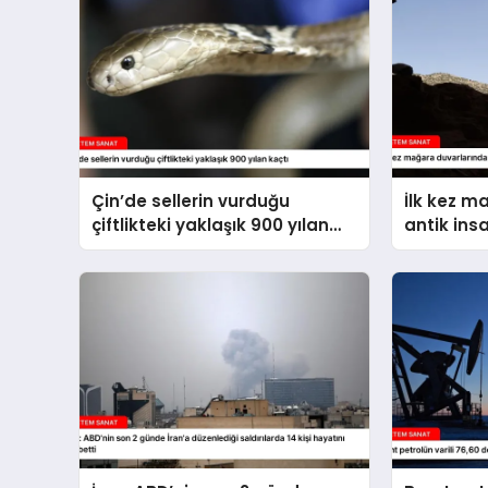
Çin’de sellerin vurduğu
İlk kez m
çiftlikteki yaklaşık 900 yılan
antik ins
kaçtı