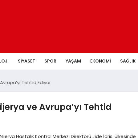
LOJI
SIYASET
SPOR
YAŞAM
EKONOMI
SAĞLIK
Avrupa’yı Tehtid Ediyor
jerya ve Avrupa’yı Tehtid
ijerya Hastalık Kontrol Merkezi Direktörü Jide İdris, ülkesinde