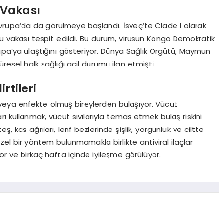
 Vakası
vrupa’da da görülmeye başlandı. İsveç’te Clade I olarak
üsü vakası tespit edildi. Bu durum, virüsün Kongo Demokratik
pa’ya ulaştığını gösteriyor. Dünya Sağlık Örgütü, Maymun
üresel halk sağlığı acil durumu ilan etmişti.
rtileri
eya enfekte olmuş bireylerden bulaşıyor. Vücut
ı kullanmak, vücut sıvılarıyla temas etmek bulaş riskini
ateş, kas ağrıları, lenf bezlerinde şişlik, yorgunluk ve ciltte
özel bir yöntem bulunmamakla birlikte antiviral ilaçlar
yor ve birkaç hafta içinde iyileşme görülüyor.