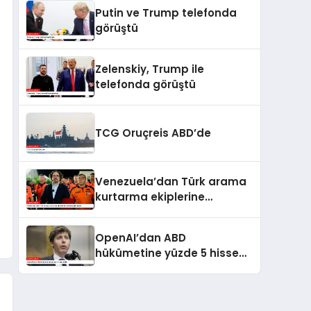
kaldı
Putin ve Trump telefonda
görüştü
Zelenskiy, Trump ile
telefonda görüştü
TCG Oruçreis ABD’de
Venezuela’dan Türk arama
kurtarma ekiplerine
kahramanlık nişanı
OpenAI’dan ABD
hükümetine yüzde 5 hisse
teklifi