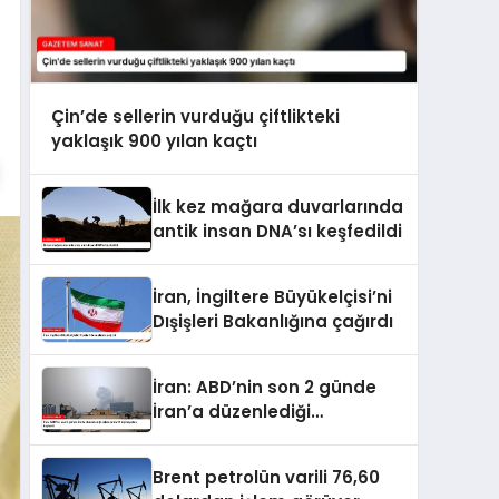
Çin’de sellerin vurduğu çiftlikteki
yaklaşık 900 yılan kaçtı
İlk kez mağara duvarlarında
antik insan DNA’sı keşfedildi
İran, İngiltere Büyükelçisi’ni
Dışişleri Bakanlığına çağırdı
İran: ABD’nin son 2 günde
İran’a düzenlediği
saldırılarda 14 kişi hayatını
kaybetti
Brent petrolün varili 76,60