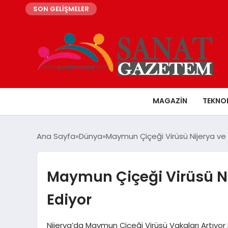
SON GELİŞMELER
MAGAZIN
TEKNO
Ana Sayfa
Dünya
Maymun Çiçeği Virüsü Nijerya ve 
Maymun Çiçeği Virüsü Ni
Ediyor
Nijerya’da Maymun Çiçeği Virüsü Vakaları Artıyor N