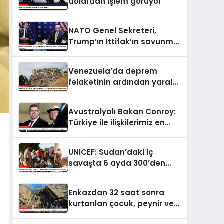
dolardan işlem görüyor
NATO Genel Sekreteri,
Trump’ın İttifak’ın savunma
harcamalarını
artırmasındaki rolünü övdü
Venezuela’da deprem
felaketinin ardından yaralar
sarılıyor: Kapsamlı
seferberlik
Avustralyalı Bakan Conroy:
Türkiye ile ilişkilerimiz en
güçlü dönemini yaşıyor
UNICEF: Sudan’daki iç
savaşta 6 ayda 300’den
fazla çocuk öldü veya
yaralandı
Enkazdan 32 saat sonra
kurtarılan çocuk, peynir ve
ketçap yiyerek hayatta