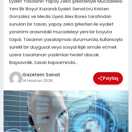
Eyalet Yasasının Yapay Zeka Şirketleriyle Mücadelesi
EKONOMI
Yeni Bir Boyut Kazandı Eyalet Senatörü Kristen
Gonzalez ve Meclis Üyesi Alex Bores tarafından
SAĞLIK
sunulan bir tasarı, yapay zeka şirketleri ile eyalet
yönetimi arasındaki mücadeleyi yeni bir boyuta
DÜNYA
taşıdı. Tasarının yasalaşması durumunda, kullanıcıyla
sürekli bir duygusal veya sosyal ilişki simüle etmek
EĞITIM
üzere tasarlanan yazılımları hedef alacak.
Başsavcılık, tasarı kapsamında…
Gazetem Sanat
Paylaş
14 Haziran 2026