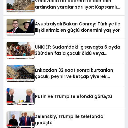
Venezuela’da deprem felaketinin
ardından yaralar sarılıyor: Kapsamlı
seferberlik
Avustralyalı Bakan Conroy: Türkiye ile
ilişkilerimiz en güçlü dönemini yaşıyor
UNICEF: Sudan’daki iç savaşta 6 ayda
300’den fazla çocuk öldü veya
yaralandı
Enkazdan 32 saat sonra kurtarılan
çocuk, peynir ve ketçap yiyerek
hayatta kaldı
Putin ve Trump telefonda görüştü
Zelenskiy, Trump ile telefonda
görüştü