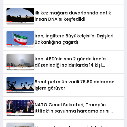
İlk kez mağara duvarlarında antik
insan DNA’sı keşfedildi
İran, İngiltere Büyükelçisi’ni Dışişleri
Bakanlığına çağırdı
İran: ABD’nin son 2 günde İran’a
düzenlediği saldırılarda 14 kişi
hayatını kaybetti
Brent petrolün varili 76,60 dolardan
işlem görüyor
NATO Genel Sekreteri, Trump’ın
İttifak’ın savunma harcamalarını
artırmasındaki rolünü övdü