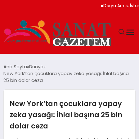
Derya Arms, İstanbul P
MAGAZIN
Ana Sayfa
Dünya
New York’tan çocuklara yapay zeka yasağı: İhlal başına
TEKNOLOJI
25 bin dolar ceza
SIYASET
New York’tan çocuklara yapay
SPOR
zeka yasağı: İhlal başına 25 bin
dolar ceza
YAŞAM