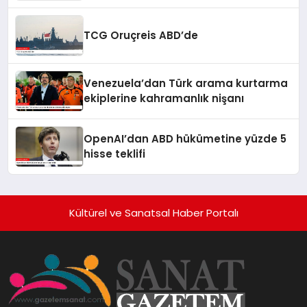
TCG Oruçreis ABD’de
Venezuela’dan Türk arama kurtarma
ekiplerine kahramanlık nişanı
OpenAI’dan ABD hükümetine yüzde 5
hisse teklifi
Kültürel ve Sanatsal Haber Portalı