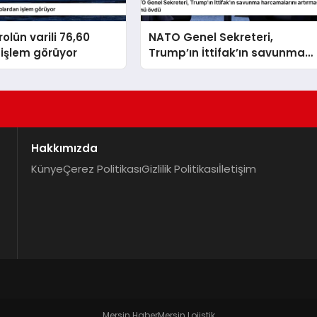
olün varili 76,60
NATO Genel Sekreteri,
işlem görüyor
Trump’ın İttifak’ın savunma
harcamalarını artırmasındaki
rolünü övdü
Hakkımızda
Künye
Çerez Politikası
Gizlilik Politikası
İletişim
Mersin Haber
Mersin Lojistik