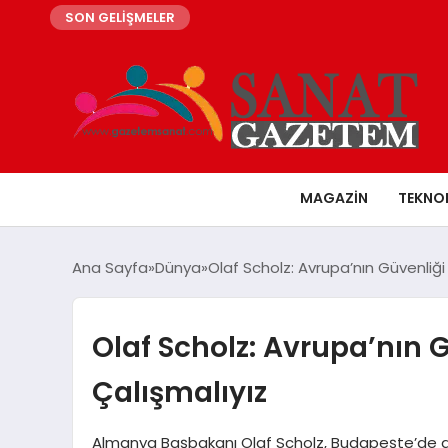
SON GELİŞMELER
MAGAZIN
TEKNO
Ana Sayfa
Dünya
Olaf Scholz: Avrupa’nın Güvenliği İ
Olaf Scholz: Avrupa’nın Gü
Çalışmalıyız
Almanya Başbakanı Olaf Scholz, Budapeşte’de ger