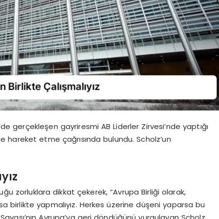
de gerçekleşen gayriresmi AB Liderler Zirvesi’nde yaptığı
likte hareket etme çağrısında bulundu. Scholz’un
ıyız
ğu zorluklara dikkat çekerek, “Avrupa Birliği olarak,
rsa birlikte yapmalıyız. Herkes üzerine düşeni yaparsa bu
na Savaşı’nın Avrupa’ya geri döndüğünü vurgulayan Scholz,