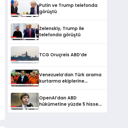
kaldı
Putin ve Trump telefonda
görüştü
Zelenskiy, Trump ile
telefonda görüştü
TCG Oruçreis ABD’de
Venezuela’dan Türk arama
kurtarma ekiplerine
kahramanlık nişanı
OpenAI’dan ABD
hükümetine yüzde 5 hisse
teklifi