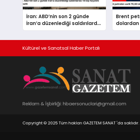
İran: ABD’nin son 2 günde
Brent petr
İran’a düzenlediği saldırılarda
dolardan 
14 kişi hayatını kaybetti
Kültürel ve Sanatsal Haber Portalı
Reklam & İşbirliği:
hbaersonuclari@gmail.com
Copyright © 2025 Tüm hakları GAZETEM SANAT 'da saklıdır.