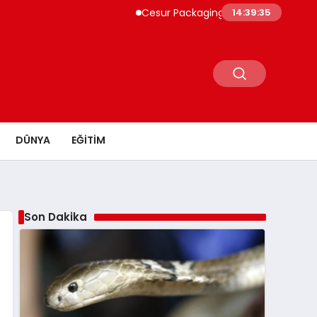
Cesur Packaging, Mısır’daki Üretim Üssünü
14:39:36
DÜNYA
EĞITIM
Son Dakika