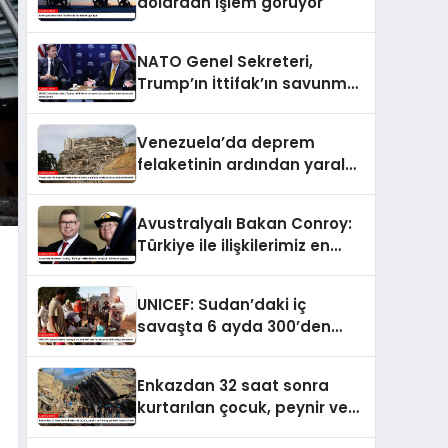
dolardan işlem görüyor
NATO Genel Sekreteri,
Trump’ın İttifak’ın savunma
harcamalarını
artırmasındaki rolünü övdü
Venezuela’da deprem
felaketinin ardından yaralar
sarılıyor: Kapsamlı
seferberlik
Avustralyalı Bakan Conroy:
Türkiye ile ilişkilerimiz en
güçlü dönemini yaşıyor
UNICEF: Sudan’daki iç
savaşta 6 ayda 300’den
fazla çocuk öldü veya
yaralandı
Enkazdan 32 saat sonra
kurtarılan çocuk, peynir ve
ketçap yiyerek hayatta