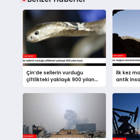
Çin’de sellerin vurduğu
İlk kez m
çiftlikteki yaklaşık 900 yılan
antik ins
kaçtı