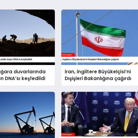
ağara duvarlarında
İran, İngiltere Büyükelçisi’ni
an DNA’sı keşfedildi
Dışişleri Bakanlığına çağırdı