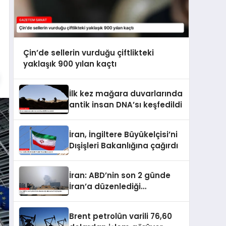
Çin’de sellerin vurduğu çiftlikteki
yaklaşık 900 yılan kaçtı
İlk kez mağara duvarlarında
antik insan DNA’sı keşfedildi
İran, İngiltere Büyükelçisi’ni
Dışişleri Bakanlığına çağırdı
İran: ABD’nin son 2 günde
İran’a düzenlediği
saldırılarda 14 kişi hayatını
kaybetti
Brent petrolün varili 76,60