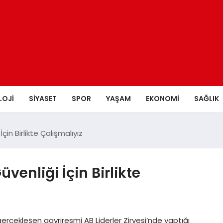
LOJI
SIYASET
SPOR
YAŞAM
EKONOMI
SAĞLIK
çin Birlikte Çalışmalıyız
venliği İçin Birlikte
çekleşen gayriresmi AB Liderler Zirvesi’nde yaptığı