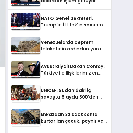
dolardan işlem görüyor
NATO Genel Sekreteri,
Trump’ın İttifak’ın savunma
harcamalarını
artırmasındaki rolünü övdü
Venezuela’da deprem
felaketinin ardından yaralar
sarılıyor: Kapsamlı
seferberlik
Avustralyalı Bakan Conroy:
Türkiye ile ilişkilerimiz en
güçlü dönemini yaşıyor
UNICEF: Sudan’daki iç
savaşta 6 ayda 300’den
fazla çocuk öldü veya
yaralandı
Enkazdan 32 saat sonra
kurtarılan çocuk, peynir ve
ketçap yiyerek hayatta