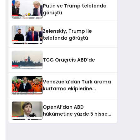
kaldı
Putin ve Trump telefonda
görüştü
Zelenskiy, Trump ile
telefonda görüştü
TCG Oruçreis ABD’de
Venezuela’dan Türk arama
kurtarma ekiplerine
kahramanlık nişanı
OpenAI’dan ABD
hükümetine yüzde 5 hisse
teklifi