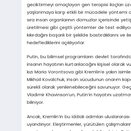
geciktirmeyi amaçlayan gen terapisi ilaçları üzer
yaşlanmaya karşı etkili bir mücadele yöntemi ol
sıra insan organlarının domuzlar içerisinde yetişt
üretilmesi gibi çeşitli yöntemler de test ediliyor
kıkırdağını başarılı bir şekilde bastırdıklarını ve
hedeflediklerini açıklıyorlar.
Putin, bu bilimsel programların devlet tarafın
insanın hayatının kurtarılacağını kişisel olarak
kızı Maria Vorontsova gibi Kremlin’e yakın isimle
Mikhail Kovalchuk, insan vücudunun onarım kapasi
sürekli olarak yenilenebileceğini savunuyor. Ge
Vladimir Khavinson’un, Putin’in hayatını uzatmay
biliniyor.
Ancak, Kremlin’in bu iddialı adımları uluslararas
uyandırıyor. Eleştirmenler, yürütülen çalışmala