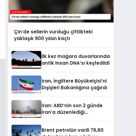
Çin’de sellerin vurduğu çiftlikteki
yaklaşık 900 yılan kaçtı
İlk kez mağara duvarlarında
antik insan DNA’sı keşfedildi
İran, İngiltere Büyükelçisi’ni
Dışişleri Bakanlığına çağırdı
İran: ABD’nin son 2 günde
İran’a düzenlediği
saldırılarda 14 kişi hayatını
kaybetti
Brent petrolün varili 76,60