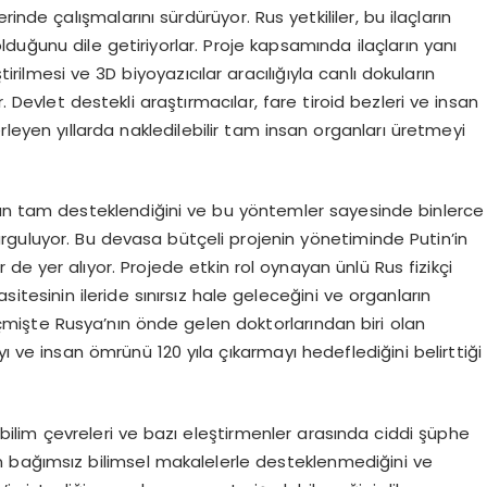
inde çalışmalarını sürdürüyor. Rus yetkililer, bu ilaçların
duğunu dile getiriyorlar. Proje kapsamında ilaçların yanı
irilmesi ve 3D biyoyazıcılar aracılığıyla canlı dokuların
. Devlet destekli araştırmacılar, fare tiroid bezleri ve insan
 ilerleyen yıllarda nakledilebilir tam insan organları üretmeyi
dan tam desteklendiğini ve bu yöntemler sayesinde binlerce
 vurguluyor. Bu devasa bütçeli projenin yönetiminde Putin’in
r de yer alıyor. Projede etkin rol oynayan ünlü Rus fizikçi
tesinin ileride sınırsız hale geleceğini ve organların
çmişte Rusya’nın önde gelen doktorlarından biri olan
ı ve insan ömrünü 120 yıla çıkarmayı hedeflediğini belirttiği
ı bilim çevreleri ve bazı eleştirmenler arasında ciddi şüphe
rın bağımsız bilimsel makalelerle desteklenmediğini ve