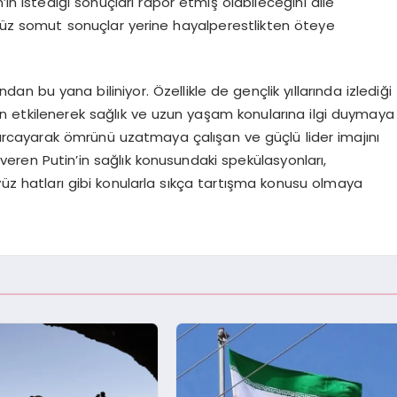
in istediği sonuçları rapor etmiş olabileceğini dile
enüz somut sonuçlar yerine hayalperestlikten öteye
ından bu yana biliniyor. Özellikle de gençlik yıllarında izlediği
en etkilenerek sağlık ve uzun yaşam konularına ilgi duymaya
harcayarak ömrünü uzatmaya çalışan ve güçlü lider imajını
veren Putin’in sağlık konusundaki spekülasyonları,
 yüz hatları gibi konularla sıkça tartışma konusu olmaya