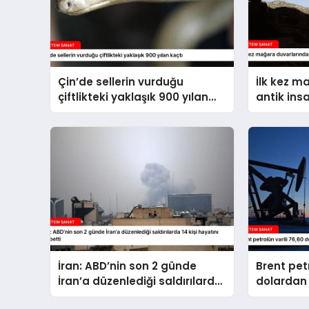
Çin’de sellerin vurduğu
İlk kez m
çiftlikteki yaklaşık 900 yılan
antik ins
kaçtı
İran: ABD’nin son 2 günde
Brent petr
İran’a düzenlediği saldırılarda
dolardan 
14 kişi hayatını kaybetti