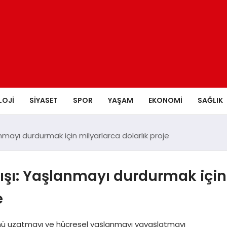
LOJI
SIYASET
SPOR
YAŞAM
EKONOMI
SAĞLIK
anmayı durdurmak için milyarlarca dolarlık proje
yışı: Yaşlanmayı durdurmak için
e
ünü uzatmayı ve hücresel yaşlanmayı yavaşlatmayı