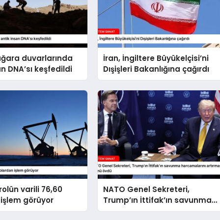
ağara duvarlarında
İran, İngiltere Büyükelçisi’ni
an DNA’sı keşfedildi
Dışişleri Bakanlığına çağırdı
olün varili 76,60
NATO Genel Sekreteri,
işlem görüyor
Trump’ın İttifak’ın savunma
harcamalarını artırmasındaki