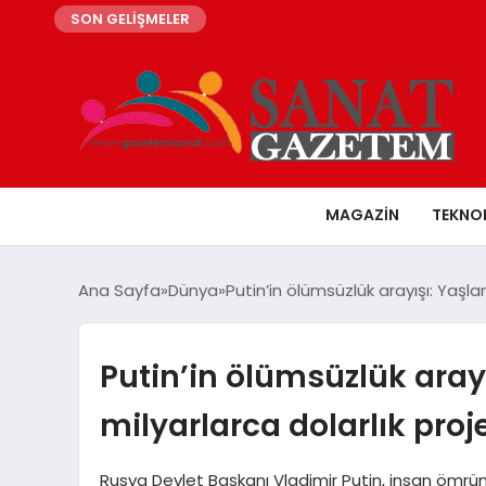
SON GELİŞMELER
MAGAZIN
TEKNO
Ana Sayfa
Dünya
Putin’in ölümsüzlük arayışı: Yaşl
Putin’in ölümsüzlük ara
milyarlarca dolarlık proj
Rusya Devlet Başkanı Vladimir Putin, insan ömr