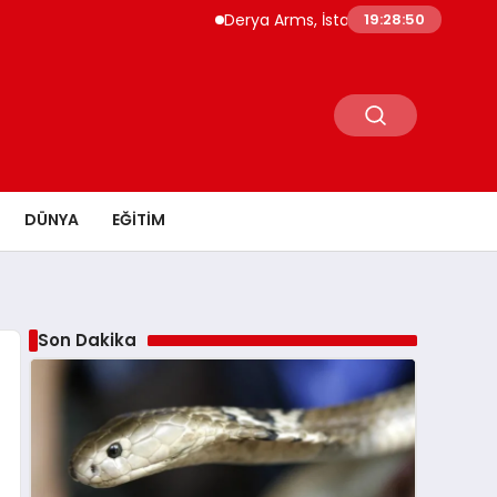
Derya Arms, İstanbul Prohunt 2026’da yen
19:28:51
DÜNYA
EĞITIM
Son Dakika