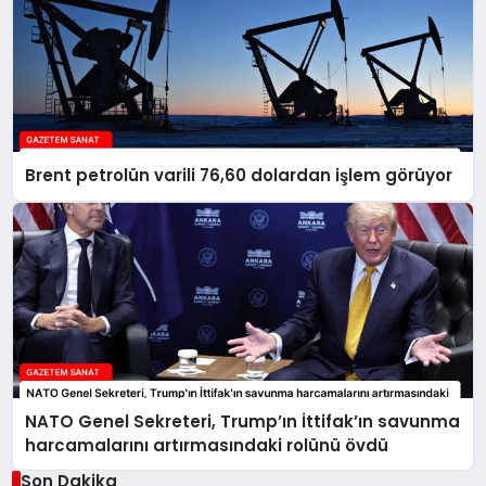
Brent petrolün varili 76,60 dolardan işlem görüyor
NATO Genel Sekreteri, Trump’ın İttifak’ın savunma
harcamalarını artırmasındaki rolünü övdü
Son Dakika