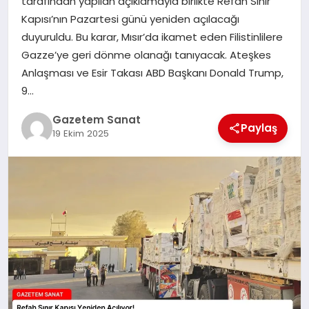
tarafından yapılan açıklamayla birlikte Refah Sınır
EKONOMI
Kapısı’nın Pazartesi günü yeniden açılacağı
duyuruldu. Bu karar, Mısır’da ikamet eden Filistinlilere
SAĞLIK
Gazze’ye geri dönme olanağı tanıyacak. Ateşkes
Anlaşması ve Esir Takası ABD Başkanı Donald Trump,
DÜNYA
9…
EĞITIM
Gazetem Sanat
Paylaş
19 Ekim 2025