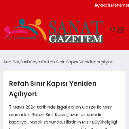
Çakallı Menemeni Nede
MAGAZIN
Ana Sayfa
Dünya
Refah Sınır Kapısı Yeniden Açılıyor!
TEKNOLOJI
Refah Sınır Kapısı Yeniden
SIYASET
Açılıyor!
SPOR
7 Mayıs 2024 tarihinde işgal edilen Gazze ile Mısır
arasındaki Refah Sınır Kapısı, uzun bir süredir
YAŞAM
kapalıydı. Ancak sonunda, Filistin’in Mısır Büyükelçiliği