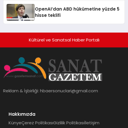
OpenAI’dan ABD hükümetine yüzde 5
hisse teklifi
Kültürel ve Sanatsal Haber Portalı
Reklam & İşbirliği:
hbaersonuclari@gmail.com
Hakkımızda
Künye
Çerez Politikası
Gizlilik Politikası
İletişim