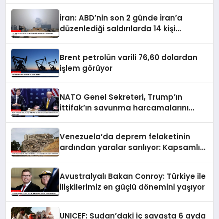
İran: ABD’nin son 2 günde İran’a
düzenlediği saldırılarda 14 kişi
hayatını kaybetti
Brent petrolün varili 76,60 dolardan
işlem görüyor
NATO Genel Sekreteri, Trump’ın
İttifak’ın savunma harcamalarını
artırmasındaki rolünü övdü
Venezuela’da deprem felaketinin
ardından yaralar sarılıyor: Kapsamlı
seferberlik
Avustralyalı Bakan Conroy: Türkiye ile
ilişkilerimiz en güçlü dönemini yaşıyor
UNICEF: Sudan’daki iç savaşta 6 ayda