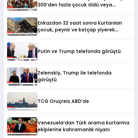
300’den fazla çocuk öldü veya
yaralandı
Enkazdan 32 saat sonra kurtarılan
çocuk, peynir ve ketçap yiyerek
hayatta kaldı
Putin ve Trump telefonda görüştü
Zelenskiy, Trump ile telefonda
görüştü
TCG Oruçreis ABD’de
Venezuela’dan Türk arama kurtarma
ekiplerine kahramanlık nişanı