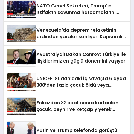
NATO Genel Sekreteri, Trump’ın
İttifak’ın savunma harcamalarını
artırmasındaki rolünü övdü
Venezuela’da deprem felaketinin
ardından yaralar sarılıyor: Kapsamlı
seferberlik
Avustralyalı Bakan Conroy: Türkiye ile
ilişkilerimiz en güçlü dönemini yaşıyor
UNICEF: Sudan’daki iç savaşta 6 ayda
300’den fazla çocuk öldü veya
yaralandı
Enkazdan 32 saat sonra kurtarılan
çocuk, peynir ve ketçap yiyerek
hayatta kaldı
Putin ve Trump telefonda görüştü