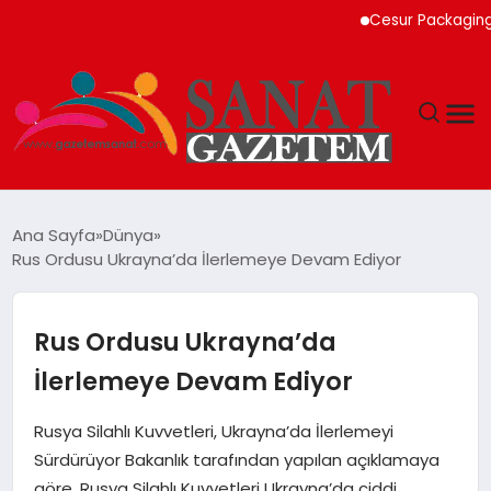
Cesur Packaging, Mısı
MAGAZIN
Ana Sayfa
Dünya
Rus Ordusu Ukrayna’da İlerlemeye Devam Ediyor
TEKNOLOJI
SIYASET
Rus Ordusu Ukrayna’da
İlerlemeye Devam Ediyor
SPOR
Rusya Silahlı Kuvvetleri, Ukrayna’da İlerlemeyi
YAŞAM
Sürdürüyor Bakanlık tarafından yapılan açıklamaya
göre, Rusya Silahlı Kuvvetleri Ukrayna’da ciddi