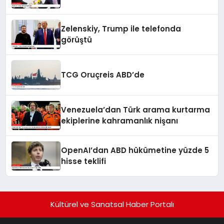
Zelenskiy, Trump ile telefonda
görüştü
TCG Oruçreis ABD’de
Venezuela’dan Türk arama kurtarma
ekiplerine kahramanlık nişanı
OpenAI’dan ABD hükümetine yüzde 5
hisse teklifi
Kültürel ve Sanatsal Haber Portalı