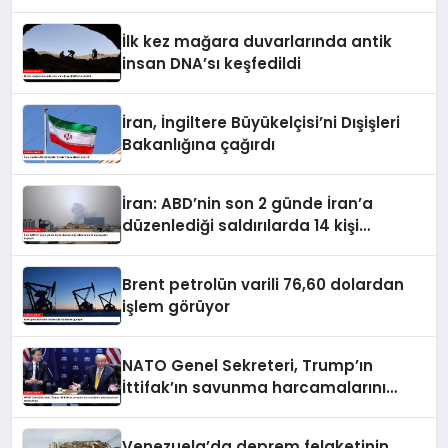
İlk kez mağara duvarlarında antik
insan DNA’sı keşfedildi
İran, İngiltere Büyükelçisi’ni Dışişleri
Bakanlığına çağırdı
İran: ABD’nin son 2 günde İran’a
düzenlediği saldırılarda 14 kişi
hayatını kaybetti
Brent petrolün varili 76,60 dolardan
işlem görüyor
NATO Genel Sekreteri, Trump’ın
İttifak’ın savunma harcamalarını
artırmasındaki rolünü övdü
Venezuela’da deprem felaketinin