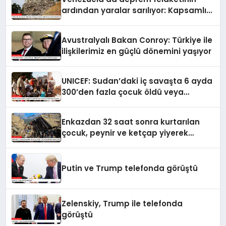
ardından yaralar sarılıyor: Kapsamlı
seferberlik
Avustralyalı Bakan Conroy: Türkiye ile
ilişkilerimiz en güçlü dönemini yaşıyor
UNICEF: Sudan’daki iç savaşta 6 ayda
300’den fazla çocuk öldü veya
yaralandı
Enkazdan 32 saat sonra kurtarılan
çocuk, peynir ve ketçap yiyerek
hayatta kaldı
Putin ve Trump telefonda görüştü
Zelenskiy, Trump ile telefonda
görüştü