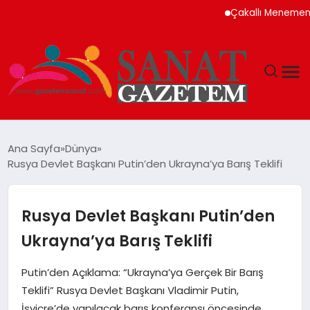
Çakallı Menemeni Nede
MAGAZIN
Ana Sayfa
Dünya
Rusya Devlet Başkanı Putin’den Ukrayna’ya Barış Teklifi
TEKNOLOJI
SIYASET
Rusya Devlet Başkanı Putin’den
Ukrayna’ya Barış Teklifi
SPOR
Putin’den Açıklama: “Ukrayna’ya Gerçek Bir Barış
YAŞAM
Teklifi” Rusya Devlet Başkanı Vladimir Putin,
İsviçre’de yapılacak barış konferansı öncesinde