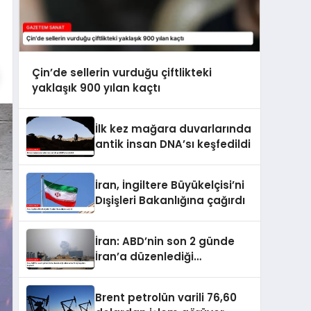
Çin’de sellerin vurduğu çiftlikteki
yaklaşık 900 yılan kaçtı
İlk kez mağara duvarlarında
antik insan DNA’sı keşfedildi
İran, İngiltere Büyükelçisi’ni
Dışişleri Bakanlığına çağırdı
İran: ABD’nin son 2 günde
İran’a düzenlediği
saldırılarda 14 kişi hayatını
kaybetti
Brent petrolün varili 76,60