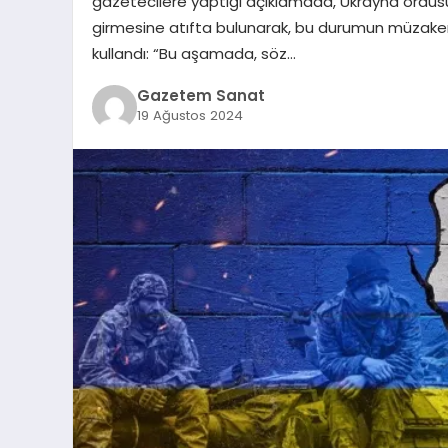
gazetecilere yaptığı açıklamada, Ukrayna ordus
girmesine atıfta bulunarak, bu durumun müzakerele
kullandı: “Bu aşamada, söz…
Gazetem Sanat
19 Ağustos 2024