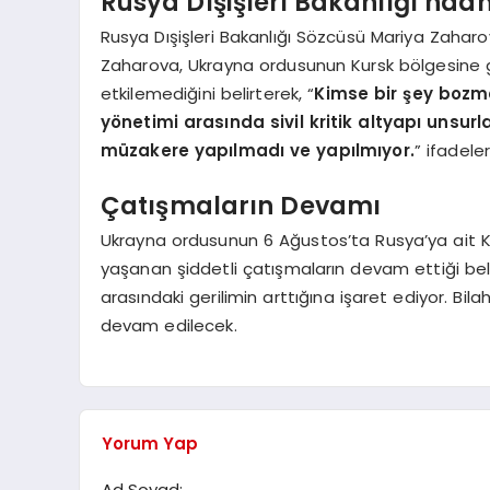
Rusya Dışişleri Bakanlığı’nd
Rusya Dışişleri Bakanlığı Sözcüsü Mariya Zaharo
Zaharova, Ukrayna ordusunun Kursk bölgesine g
etkilemediğini belirterek, “
Kimse bir şey bozma
yönetimi arasında sivil kritik altyapı unsur
müzakere yapılmadı ve yapılmıyor.
” ifadeler
Çatışmaların Devamı
Ukrayna ordusunun 6 Ağustos’ta Rusya’ya ait Ku
yaşanan şiddetli çatışmaların devam ettiği belir
arasındaki gerilimin arttığına işaret ediyor. B
devam edilecek.
Yorum Yap
Ad Soyad: