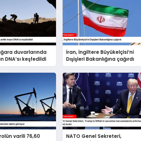
ağara duvarlarında
İran, İngiltere Büyükelçisi’ni
an DNA’sı keşfedildi
Dışişleri Bakanlığına çağırdı
olün varili 76,60
NATO Genel Sekreteri,