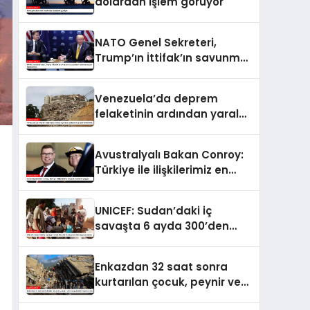
dolardan işlem görüyor
NATO Genel Sekreteri,
Trump’ın İttifak’ın savunma
harcamalarını
artırmasındaki rolünü övdü
Venezuela’da deprem
felaketinin ardından yaralar
sarılıyor: Kapsamlı
seferberlik
Avustralyalı Bakan Conroy:
Türkiye ile ilişkilerimiz en
güçlü dönemini yaşıyor
UNICEF: Sudan’daki iç
savaşta 6 ayda 300’den
fazla çocuk öldü veya
yaralandı
Enkazdan 32 saat sonra
kurtarılan çocuk, peynir ve
ketçap yiyerek hayatta