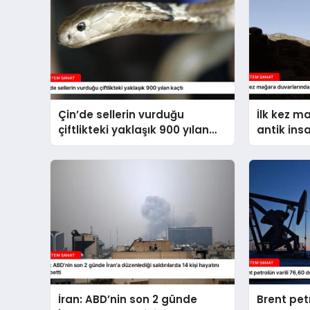
Çin’de sellerin vurduğu
İlk kez m
çiftlikteki yaklaşık 900 yılan
antik ins
kaçtı
İran: ABD’nin son 2 günde
Brent petr