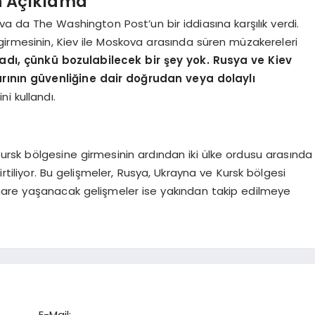
an Açıklama
va da The Washington Post’un bir iddiasına karşılık verdi.
irmesinin, Kiev ile Moskova arasında süren müzakereleri
dı, çünkü bozulabilecek bir şey yok. Rusya ve Kiev
larının güvenliğine dair doğrudan veya dolaylı
ini kullandı.
rsk bölgesine girmesinin ardından iki ülke ordusu arasında
tiliyor. Bu gelişmeler, Rusya, Ukrayna ve Kursk bölgesi
ilahare yaşanacak gelişmeler ise yakından takip edilmeye
E-Mail: