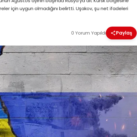
unun Ağustos ayının başında Rusya’ya ait Kursk bölgesine
r için uygun olmadığını belirtti. Uşakov, şu net ifadeleri
0 Yorum Yapıldı
Paylaş