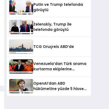
kaldı
Putin ve Trump telefonda
görüştü
Zelenskiy, Trump ile
telefonda görüştü
TCG Oruçreis ABD’de
Venezuela’dan Türk arama
kurtarma ekiplerine
kahramanlık nişanı
OpenAI’dan ABD
hükümetine yüzde 5 hisse
teklifi