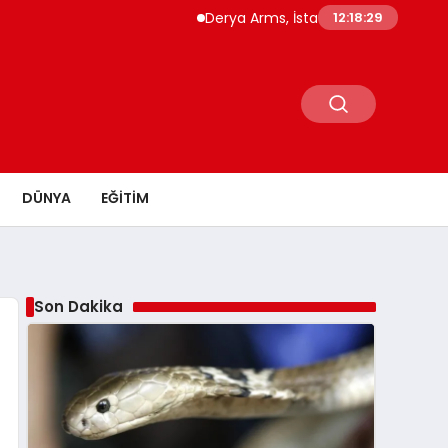
Derya Arms, İstanbul Prohunt 2026’da yeni n
12:18:30
DÜNYA
EĞITIM
Son Dakika