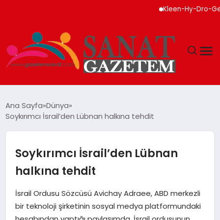
Kleen-Hy-Dro-Gen Inc.,
MAGAZIN
Ana Sayfa
Dünya
Soykırımcı İsrail’den Lübnan halkına tehdit
TEKNOLOJI
SIYASET
Soykırımcı İsrail’den Lübnan
halkına tehdit
SPOR
İsrail Ordusu Sözcüsü Avichay Adraee, ABD merkezli
YAŞAM
bir teknoloji şirketinin sosyal medya platformundaki
hesabından yaptığı paylaşımda, İsrail ordusunun