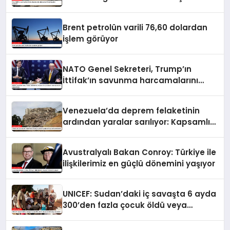
hayatını kaybetti
Brent petrolün varili 76,60 dolardan
işlem görüyor
NATO Genel Sekreteri, Trump’ın
İttifak’ın savunma harcamalarını
artırmasındaki rolünü övdü
Venezuela’da deprem felaketinin
ardından yaralar sarılıyor: Kapsamlı
seferberlik
Avustralyalı Bakan Conroy: Türkiye ile
ilişkilerimiz en güçlü dönemini yaşıyor
UNICEF: Sudan’daki iç savaşta 6 ayda
300’den fazla çocuk öldü veya
yaralandı