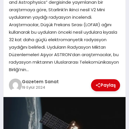
and Astrophysics” dergisinde yayımlanan bir
EKONOMI
araştırmaya göre, Starlink’in ikinci nesil V2 Mini
uydularının yaydığı radyasyon incelendi.
SAĞLIK
Araştırmacılar, Düşük Frekans Sırası (LOFAR) ağını
kullanarak bu uyduların önceki nesil uydulara kıyasla
DÜNYA
32 kat daha güçlü elektromanyetik radyasyon
yaydığını belirledi. Uyduların Radyasyon Miktarı
EĞITIM
Düzenlemeleri Aşıyor ASTRON’dan araştırmacılar, bu
radyasyon miktarının Uluslararası Telekomünikasyon
Birliği’nin…
Gazetem Sanat
Paylaş
19 Eylül 2024