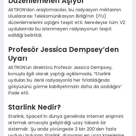
Düzenlemeleri Aşıyor
ASTRON’dan araştırmacılar, bu radyasyon miktarının
Uluslararası Telekomünikasyon Birliği’nin (ITU)
düzenlemelerini aştığını tespit etti. Neredeyse tüm V2
uydularında bu istenmeyen radyasyonun tespit
edildiği belirtildi.
Profesör Jessica Dempsey’den
Uyarı
ASTRON’un direktörü Profesör Jessica Dempsey,
konuyla ilgili olarak yaptığı açıklamada, “Starlink
uyduları bu denli radyasyonla her fırlatıldığında
gökyüzünü görme kabiliyetimizin daha da azaldığını”
ifade etti.
Starlink Nedir?
Starlink, SpaceX’in dünya genelinde internet erişimini
artırmak amacıyla geliştirdiği uzay tabanlı bir
sistemdir. Şu anda yörüngede 3 bin 200’den fazla
uydusu bulunan Starlink, dünyanın en ücra köşelerine