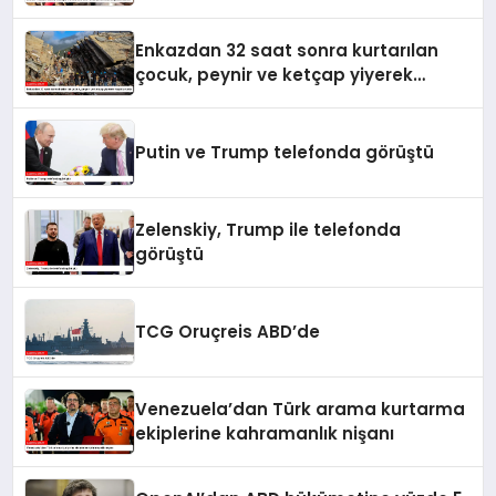
yaralandı
Enkazdan 32 saat sonra kurtarılan
çocuk, peynir ve ketçap yiyerek
hayatta kaldı
Putin ve Trump telefonda görüştü
Zelenskiy, Trump ile telefonda
görüştü
TCG Oruçreis ABD’de
Venezuela’dan Türk arama kurtarma
ekiplerine kahramanlık nişanı