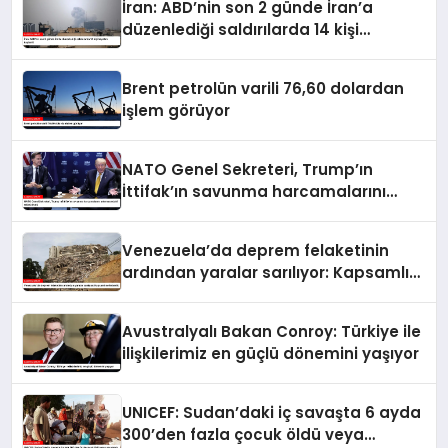
İran: ABD’nin son 2 günde İran’a
düzenlediği saldırılarda 14 kişi
hayatını kaybetti
Brent petrolün varili 76,60 dolardan
işlem görüyor
NATO Genel Sekreteri, Trump’ın
İttifak’ın savunma harcamalarını
artırmasındaki rolünü övdü
Venezuela’da deprem felaketinin
ardından yaralar sarılıyor: Kapsamlı
seferberlik
Avustralyalı Bakan Conroy: Türkiye ile
ilişkilerimiz en güçlü dönemini yaşıyor
UNICEF: Sudan’daki iç savaşta 6 ayda
300’den fazla çocuk öldü veya