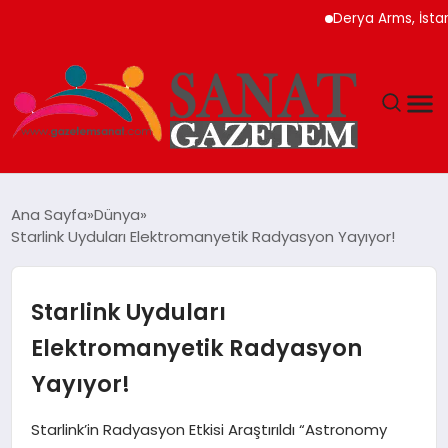
Derya Arms, İstanbul P
MAGAZIN
Ana Sayfa
Dünya
Starlink Uyduları Elektromanyetik Radyasyon Yayıyor!
TEKNOLOJI
SIYASET
Starlink Uyduları
Elektromanyetik Radyasyon
SPOR
Yayıyor!
YAŞAM
Starlink’in Radyasyon Etkisi Araştırıldı “Astronomy