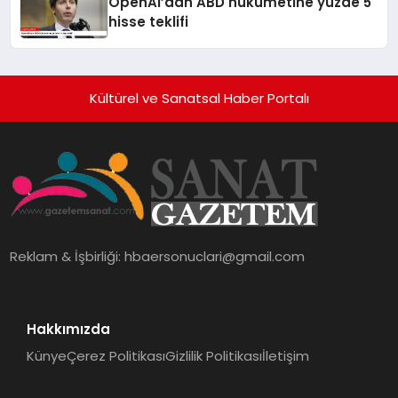
OpenAI’dan ABD hükümetine yüzde 5
hisse teklifi
Kültürel ve Sanatsal Haber Portalı
Reklam & İşbirliği:
hbaersonuclari@gmail.com
Hakkımızda
Künye
Çerez Politikası
Gizlilik Politikası
İletişim