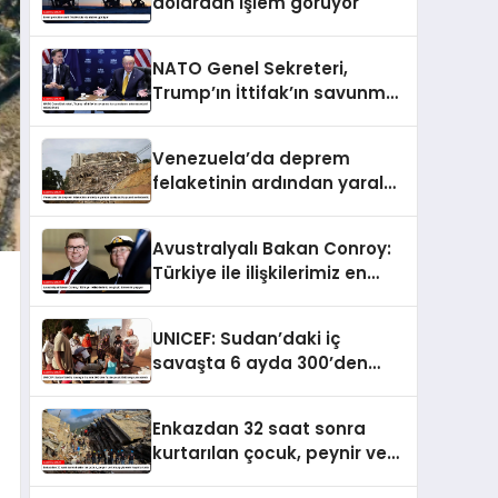
dolardan işlem görüyor
NATO Genel Sekreteri,
Trump’ın İttifak’ın savunma
harcamalarını
artırmasındaki rolünü övdü
Venezuela’da deprem
felaketinin ardından yaralar
sarılıyor: Kapsamlı
seferberlik
Avustralyalı Bakan Conroy:
Türkiye ile ilişkilerimiz en
güçlü dönemini yaşıyor
UNICEF: Sudan’daki iç
savaşta 6 ayda 300’den
fazla çocuk öldü veya
yaralandı
Enkazdan 32 saat sonra
kurtarılan çocuk, peynir ve
ketçap yiyerek hayatta