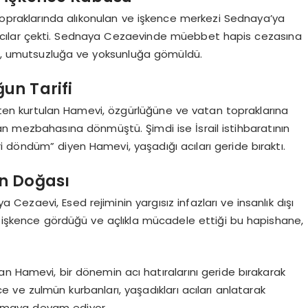
 topraklarında alıkonulan ve işkence merkezi Sednaya’ya
 acılar çekti. Sednaya Cezaevinde müebbet hapis cezasına
, umutsuzluğa ve yoksunluğa gömüldü.
un Tarifi
retten kurtulan Hamevi, özgürlüğüne ve vatan topraklarına
 mezbahasına dönmüştü. Şimdi ise İsrail istihbaratının
 döndüm” diyen Hamevi, yaşadığı acıları geride bıraktı.
n Doğası
 Cezaevi, Esed rejiminin yargısız infazları ve insanlık dışı
üğü, işkence gördüğü ve açlıkla mücadele ettiği bu hapishane,
n Hamevi, bir dönemin acı hatıralarını geride bırakarak
 ve zulmün kurbanları, yaşadıkları acıları anlatarak
latmaya devam ediyor.