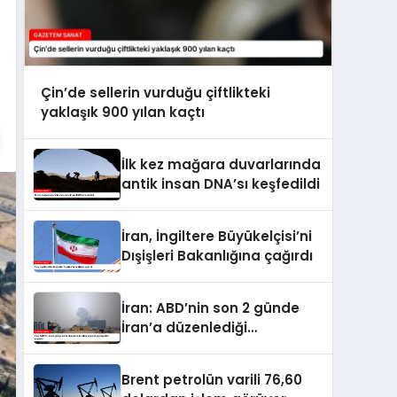
Çin’de sellerin vurduğu çiftlikteki
yaklaşık 900 yılan kaçtı
İlk kez mağara duvarlarında
antik insan DNA’sı keşfedildi
İran, İngiltere Büyükelçisi’ni
Dışişleri Bakanlığına çağırdı
İran: ABD’nin son 2 günde
İran’a düzenlediği
saldırılarda 14 kişi hayatını
kaybetti
Brent petrolün varili 76,60