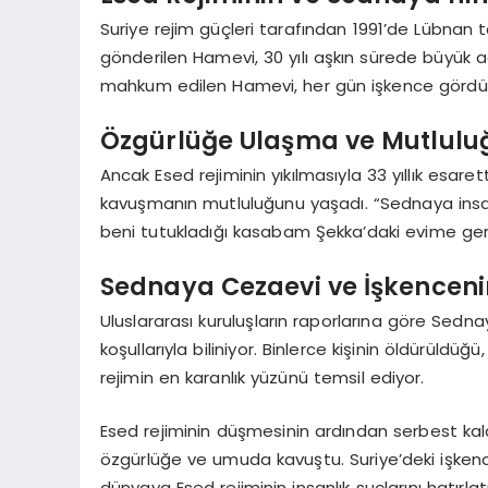
Suriye rejim güçleri tarafından 1991’de Lübnan
gönderilen Hamevi, 30 yılı aşkın sürede büyük
mahkum edilen Hamevi, her gün işkence gördü
Özgürlüğe Ulaşma ve Mutluluğ
Ancak Esed rejiminin yıkılmasıyla 33 yıllık esa
kavuşmanın mutluluğunu yaşadı. “Sednaya insan
beni tutukladığı kasabam Şekka’daki evime geri
Sednaya Cezaevi ve İşkenceni
Uluslararası kuruluşların raporlarına göre Sednaya
koşullarıyla biliniyor. Binlerce kişinin öldürüld
rejimin en karanlık yüzünü temsil ediyor.
Esed rejiminin düşmesinin ardından serbest kala
özgürlüğe ve umuda kavuştu. Suriye’deki işkence
dünyaya Esed rejiminin insanlık suçlarını hatır