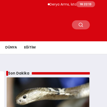
Derya Arms, İstanbul Prohunt 2026’da yeni 
16:22:14
DÜNYA
EĞITIM
Son Dakika