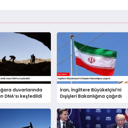
ağara duvarlarında
İran, İngiltere Büyükelçisi’ni
an DNA’sı keşfedildi
Dışişleri Bakanlığına çağırdı