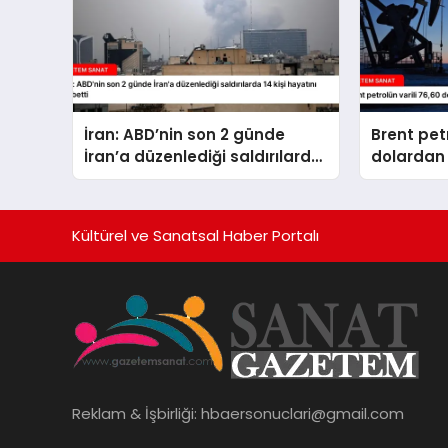
İran: ABD’nin son 2 günde
Brent petr
İran’a düzenlediği saldırılarda
dolardan 
14 kişi hayatını kaybetti
Kültürel ve Sanatsal Haber Portalı
Reklam & İşbirliği:
hbaersonuclari@gmail.com