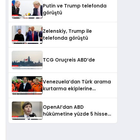
kaldı
Putin ve Trump telefonda
görüştü
Zelenskiy, Trump ile
telefonda görüştü
TCG Oruçreis ABD’de
Venezuela’dan Türk arama
kurtarma ekiplerine
kahramanlık nişanı
OpenAI’dan ABD
hükümetine yüzde 5 hisse
teklifi