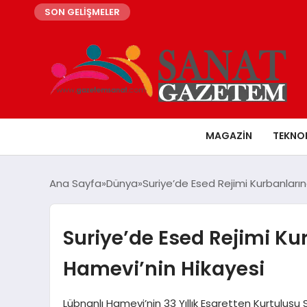
SON GELİŞMELER
MAGAZIN
TEKNO
Ana Sayfa
Dünya
Suriye’de Esed Rejimi Kurbanları
Suriye’de Esed Rejimi K
Hamevi’nin Hikayesi
Lübnanlı Hamevi’nin 33 Yıllık Esaretten Kurtuluşu S