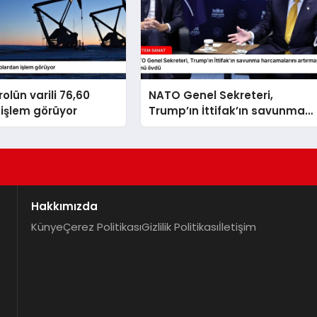
olün varili 76,60
NATO Genel Sekreteri,
işlem görüyor
Trump’ın İttifak’ın savunma
harcamalarını artırmasındaki
rolünü övdü
Hakkımızda
Künye
Çerez Politikası
Gizlilik Politikası
İletişim