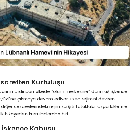
Esaretten Kurtuluşu
ktidarının ardından ülkede “ölüm merkezine” dönmüş işkence
n yüzüne çıkmaya devam ediyor. Esed rejimini deviren
iğer cezaevlerindeki rejim karşıtı tutuklular özgürlüklerine
k hikayeden kurtulanlardan biri.
n İşkence Kabusu