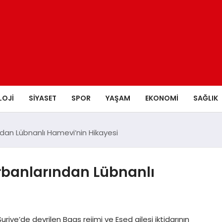
LOJI
SIYASET
SPOR
YAŞAM
EKONOMI
SAĞLIK
ndan Lübnanlı Hamevi’nin Hikayesi
urbanlarından Lübnanlı
uriye’de devrilen Baas rejimi ve Esed ailesi iktidarının