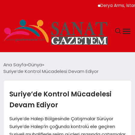
Derya Arms, İstanbul P
MAGAZIN
Ana Sayfa
Dünya
Suriye’de Kontrol Mücadelesi Devam Ediyor
TEKNOLOJI
SIYASET
Suriye’de Kontrol Mücadelesi
Devam Ediyor
SPOR
Suriye’de Halep Bölgesinde Çatışmalar Sürüyor
YAŞAM
Suriye’de Halep’in çoğunda kontrolü ele geçiren
Suriyeli muhaliflerle rejim güçleri arasında çatışmalar