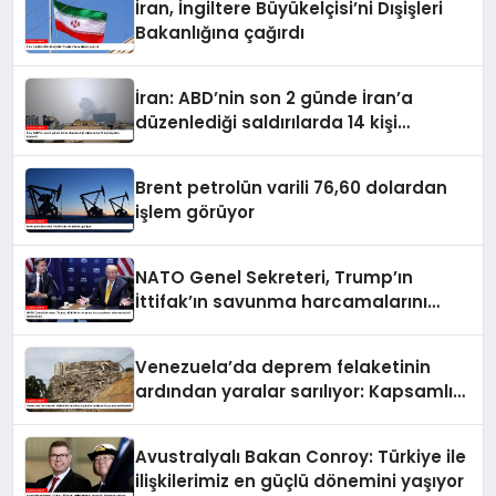
İran, İngiltere Büyükelçisi’ni Dışişleri
Bakanlığına çağırdı
İran: ABD’nin son 2 günde İran’a
düzenlediği saldırılarda 14 kişi
hayatını kaybetti
Brent petrolün varili 76,60 dolardan
işlem görüyor
NATO Genel Sekreteri, Trump’ın
İttifak’ın savunma harcamalarını
artırmasındaki rolünü övdü
Venezuela’da deprem felaketinin
ardından yaralar sarılıyor: Kapsamlı
seferberlik
Avustralyalı Bakan Conroy: Türkiye ile
ilişkilerimiz en güçlü dönemini yaşıyor