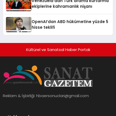
Venezuela’dan Türk arama kurtarma
ekiplerine kahramanlık nişanı
OpenAI’dan ABD hükümetine yüzde 5
hisse teklifi
Kültürel ve Sanatsal Haber Portalı
Reklam & İşbirliği:
hbaersonuclari@gmail.com