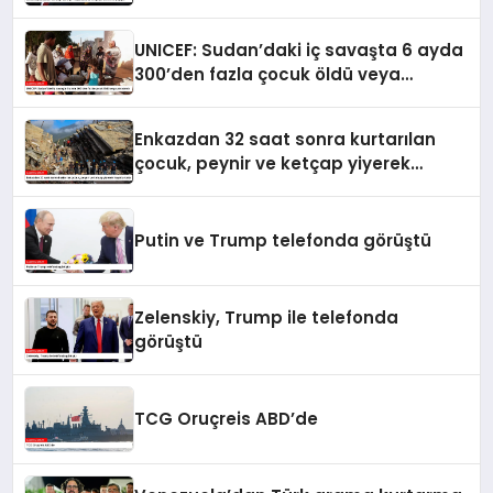
UNICEF: Sudan’daki iç savaşta 6 ayda
300’den fazla çocuk öldü veya
yaralandı
Enkazdan 32 saat sonra kurtarılan
çocuk, peynir ve ketçap yiyerek
hayatta kaldı
Putin ve Trump telefonda görüştü
Zelenskiy, Trump ile telefonda
görüştü
TCG Oruçreis ABD’de