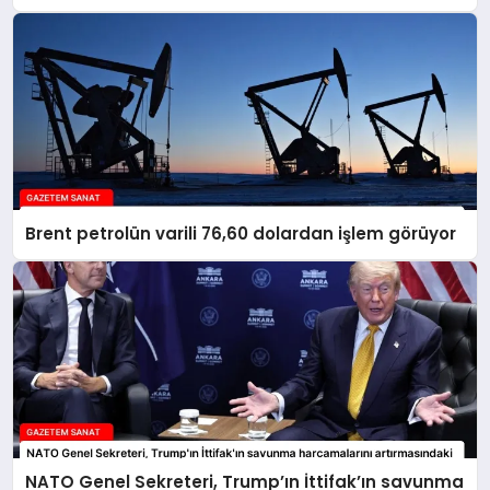
Brent petrolün varili 76,60 dolardan işlem görüyor
NATO Genel Sekreteri, Trump’ın İttifak’ın savunma