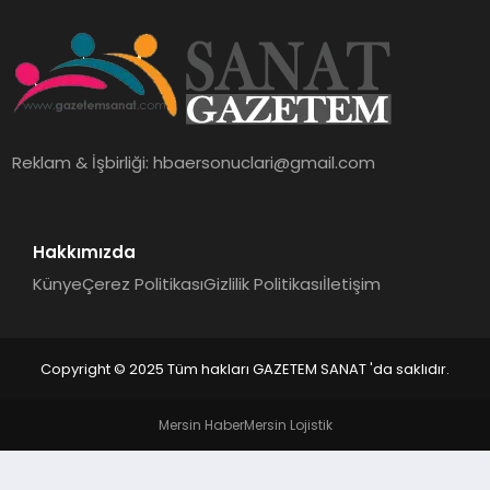
EKONOMI
SAĞLIK
DÜNYA
Reklam & İşbirliği:
hbaersonuclari@gmail.com
EĞITIM
Hakkımızda
Künye
Çerez Politikası
Gizlilik Politikası
İletişim
Copyright © 2025 Tüm hakları GAZETEM SANAT 'da saklıdır.
Mersin Haber
Mersin Lojistik