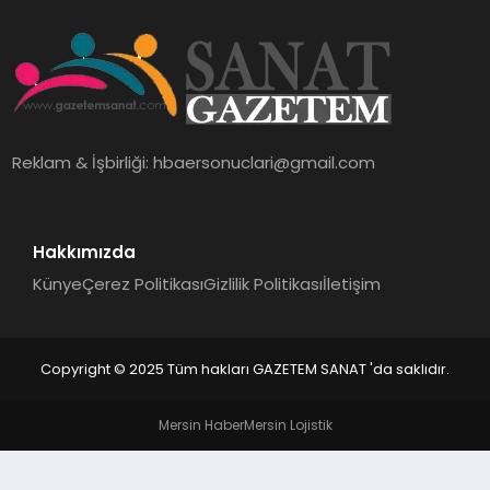
EKONOMI
SAĞLIK
DÜNYA
Reklam & İşbirliği:
hbaersonuclari@gmail.com
EĞITIM
Hakkımızda
Künye
Çerez Politikası
Gizlilik Politikası
İletişim
Copyright © 2025 Tüm hakları GAZETEM SANAT 'da saklıdır.
Mersin Haber
Mersin Lojistik