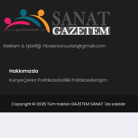
EKONOMI
SAĞLIK
DÜNYA
Reklam & İşbirliği:
hbaersonuclari@gmail.com
EĞITIM
Hakkımızda
Künye
Çerez Politikası
Gizlilik Politikası
İletişim
Copyright © 2025 Tüm hakları GAZETEM SANAT 'da saklıdır.