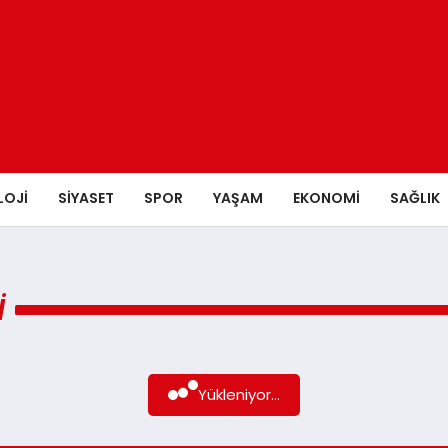
LOJI
SIYASET
SPOR
YAŞAM
EKONOMI
SAĞLIK
I
Yükleniyor...