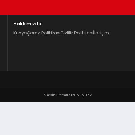
Hakkımızda
Künye
Çerez Politikası
Gizlilik Politikası
İletişim
Mersin Haber
Mersin Lojistik