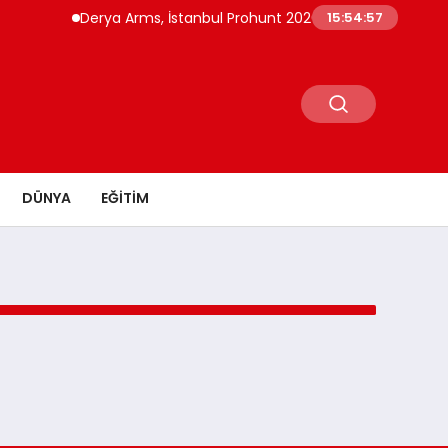
Derya Arms, İstanbul Prohunt 2026’da yeni nesil ürünle
15:54:57
DÜNYA
EĞITIM