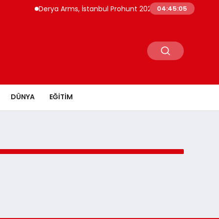
Derya Arms, İstanbul Prohunt 2026’da yeni nesil ürünle
04:45:05
DÜNYA
EĞITIM