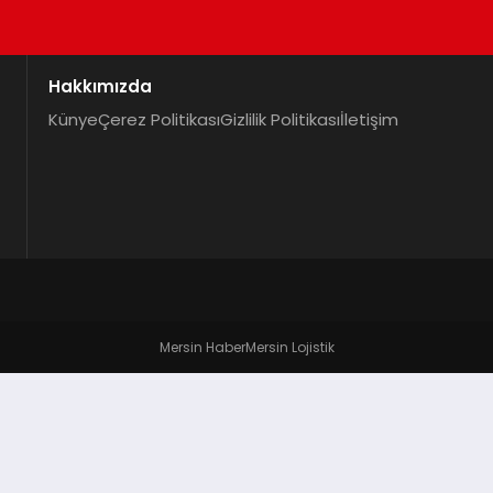
Hakkımızda
Künye
Çerez Politikası
Gizlilik Politikası
İletişim
Mersin Haber
Mersin Lojistik