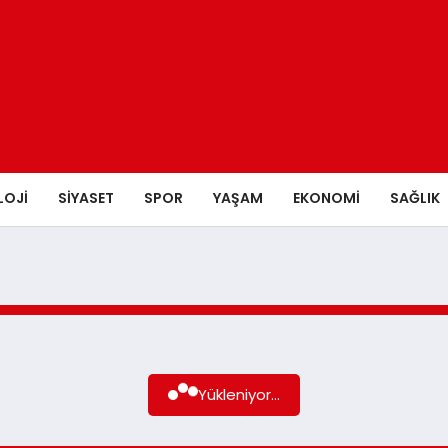
LOJI
SIYASET
SPOR
YAŞAM
EKONOMI
SAĞLIK
Yükleniyor...