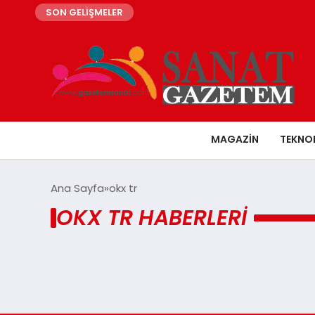
SON GELİŞMELER
MAGAZIN
TEKNO
Ana Sayfa
okx tr
OKX TR HABERLERI