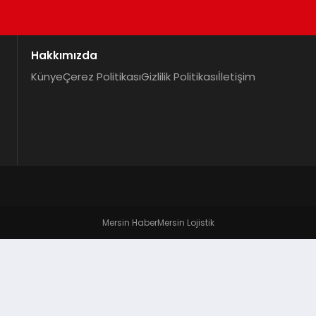
Hakkımızda
Künye
Çerez Politikası
Gizlilik Politikası
İletişim
Mersin Haber
Mersin Lojistik