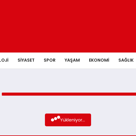
LOJI
SIYASET
SPOR
YAŞAM
EKONOMI
SAĞLIK
Yükleniyor...