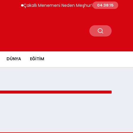
Çakallı Menemeni Neden Meşhur? Lezzetinin Sırrı Nedir
04:38:15
DÜNYA
EĞITIM