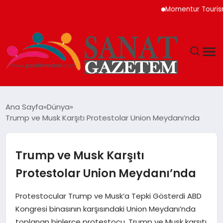
Momentur Tourism & T
MAGAZIN
Ana Sayfa
Dünya
Trump ve Musk Karşıtı Protestolar Union Meydanı’nda
TEKNOLOJI
SIYASET
Trump ve Musk Karşıtı
Protestolar Union Meydanı’nda
SPOR
Protestocular Trump ve Musk’a Tepki Gösterdi ABD
YAŞAM
Kongresi binasının karşısındaki Union Meydanı’nda
toplanan binlerce protestocu, Trump ve Musk karşıtı