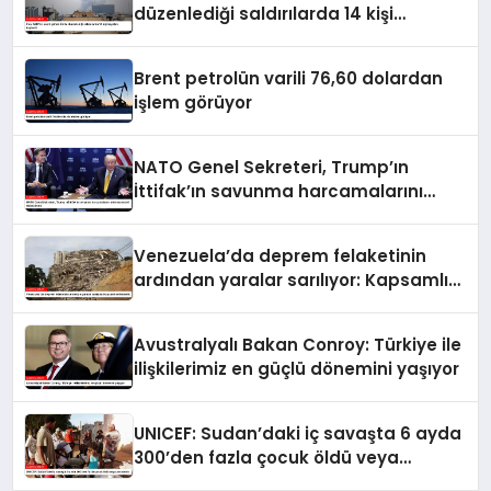
düzenlediği saldırılarda 14 kişi
hayatını kaybetti
Brent petrolün varili 76,60 dolardan
işlem görüyor
NATO Genel Sekreteri, Trump’ın
İttifak’ın savunma harcamalarını
artırmasındaki rolünü övdü
Venezuela’da deprem felaketinin
ardından yaralar sarılıyor: Kapsamlı
seferberlik
Avustralyalı Bakan Conroy: Türkiye ile
ilişkilerimiz en güçlü dönemini yaşıyor
UNICEF: Sudan’daki iç savaşta 6 ayda
300’den fazla çocuk öldü veya
yaralandı