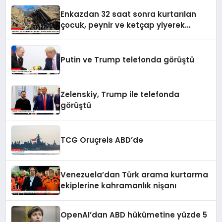
Enkazdan 32 saat sonra kurtarılan
çocuk, peynir ve ketçap yiyerek
hayatta kaldı
Putin ve Trump telefonda görüştü
Zelenskiy, Trump ile telefonda
görüştü
TCG Oruçreis ABD’de
Venezuela’dan Türk arama kurtarma
ekiplerine kahramanlık nişanı
OpenAI’dan ABD hükümetine yüzde 5