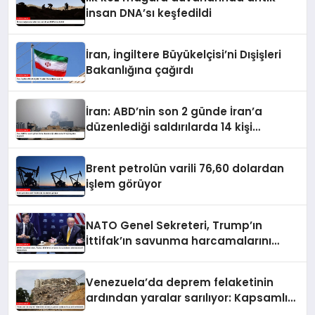
insan DNA’sı keşfedildi
İran, İngiltere Büyükelçisi’ni Dışişleri
Bakanlığına çağırdı
İran: ABD’nin son 2 günde İran’a
düzenlediği saldırılarda 14 kişi
hayatını kaybetti
Brent petrolün varili 76,60 dolardan
işlem görüyor
NATO Genel Sekreteri, Trump’ın
İttifak’ın savunma harcamalarını
artırmasındaki rolünü övdü
Venezuela’da deprem felaketinin
ardından yaralar sarılıyor: Kapsamlı
seferberlik