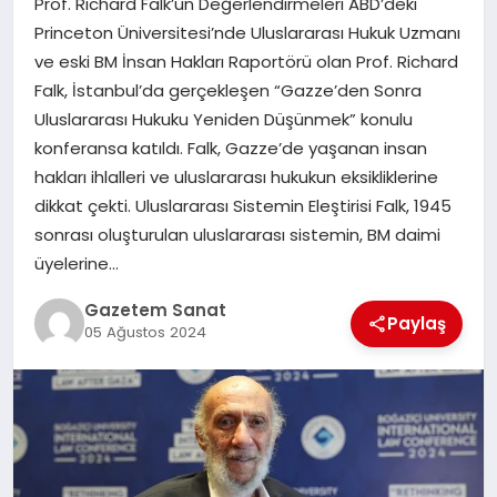
Prof. Richard Falk’un Değerlendirmeleri ABD’deki
EKONOMI
Princeton Üniversitesi’nde Uluslararası Hukuk Uzmanı
ve eski BM İnsan Hakları Raportörü olan Prof. Richard
SAĞLIK
Falk, İstanbul’da gerçekleşen “Gazze’den Sonra
Uluslararası Hukuku Yeniden Düşünmek” konulu
DÜNYA
konferansa katıldı. Falk, Gazze’de yaşanan insan
hakları ihlalleri ve uluslararası hukukun eksikliklerine
EĞITIM
dikkat çekti. Uluslararası Sistemin Eleştirisi Falk, 1945
sonrası oluşturulan uluslararası sistemin, BM daimi
üyelerine…
Gazetem Sanat
Paylaş
05 Ağustos 2024