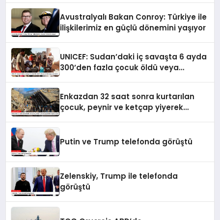
Avustralyalı Bakan Conroy: Türkiye ile
ilişkilerimiz en güçlü dönemini yaşıyor
UNICEF: Sudan’daki iç savaşta 6 ayda
300’den fazla çocuk öldü veya
yaralandı
Enkazdan 32 saat sonra kurtarılan
çocuk, peynir ve ketçap yiyerek
hayatta kaldı
Putin ve Trump telefonda görüştü
Zelenskiy, Trump ile telefonda
görüştü