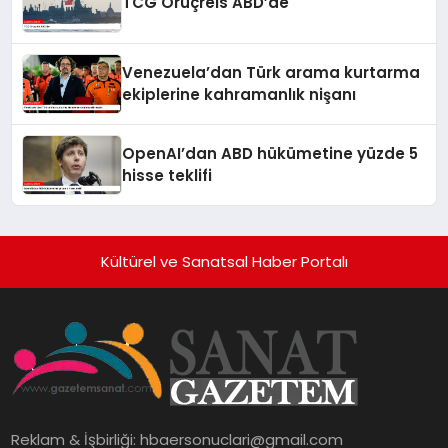
TCG Oruçreis ABD’de
Venezuela’dan Türk arama kurtarma
ekiplerine kahramanlık nişanı
OpenAI’dan ABD hükümetine yüzde 5
hisse teklifi
Kültürel ve Sanatsal Haber Portalı
Reklam & İşbirliği:
hbaersonuclari@gmail.com