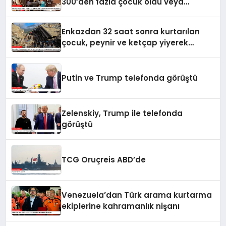
300’den fazla çocuk öldü veya
yaralandı
Enkazdan 32 saat sonra kurtarılan
çocuk, peynir ve ketçap yiyerek
hayatta kaldı
Putin ve Trump telefonda görüştü
Zelenskiy, Trump ile telefonda
görüştü
TCG Oruçreis ABD’de
Venezuela’dan Türk arama kurtarma
ekiplerine kahramanlık nişanı