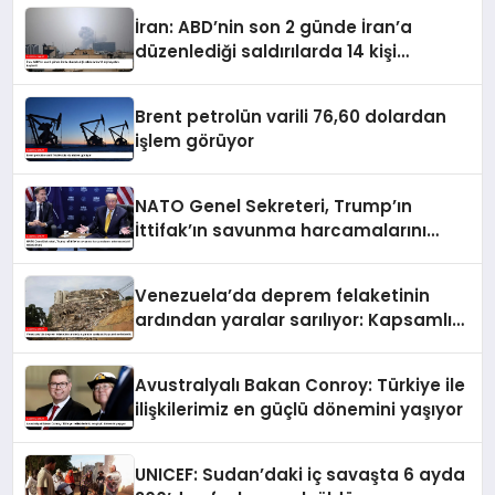
İran: ABD’nin son 2 günde İran’a
düzenlediği saldırılarda 14 kişi
hayatını kaybetti
Brent petrolün varili 76,60 dolardan
işlem görüyor
NATO Genel Sekreteri, Trump’ın
İttifak’ın savunma harcamalarını
artırmasındaki rolünü övdü
Venezuela’da deprem felaketinin
ardından yaralar sarılıyor: Kapsamlı
seferberlik
Avustralyalı Bakan Conroy: Türkiye ile
ilişkilerimiz en güçlü dönemini yaşıyor
UNICEF: Sudan’daki iç savaşta 6 ayda