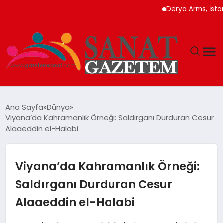
Derya Arms, İstanbul P
MAGAZIN
Ana Sayfa
Dünya
Viyana’da Kahramanlık Örneği: Saldırganı Durduran Cesur
TEKNOLOJI
Alaaeddin el-Halabi
SIYASET
Viyana’da Kahramanlık Örneği:
SPOR
Saldırganı Durduran Cesur
Alaaeddin el-Halabi
YAŞAM