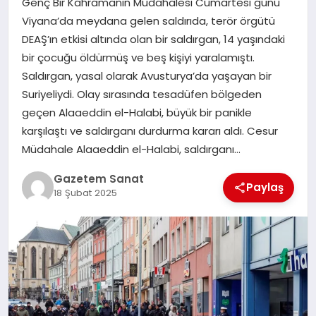
Genç Bir Kahramanın Müdahalesi Cumartesi günü
EKONOMI
Viyana’da meydana gelen saldırıda, terör örgütü
DEAŞ’ın etkisi altında olan bir saldırgan, 14 yaşındaki
SAĞLIK
bir çocuğu öldürmüş ve beş kişiyi yaralamıştı.
Saldırgan, yasal olarak Avusturya’da yaşayan bir
DÜNYA
Suriyeliydi. Olay sırasında tesadüfen bölgeden
geçen Alaaeddin el-Halabi, büyük bir panikle
EĞITIM
karşılaştı ve saldırganı durdurma kararı aldı. Cesur
Müdahale Alaaeddin el-Halabi, saldırganı…
Gazetem Sanat
Paylaş
18 Şubat 2025