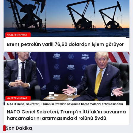
Brent petrolün varili 76,60 dolardan işlem görüyor
NATO Genel Sekreteri, Trump’ın İttifak’ın savunma
harcamalarını artırmasındaki rolünü övdü
Son Dakika