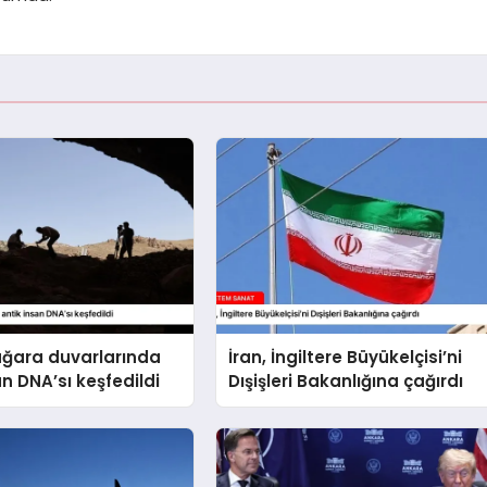
ağara duvarlarında
İran, İngiltere Büyükelçisi’ni
an DNA’sı keşfedildi
Dışişleri Bakanlığına çağırdı