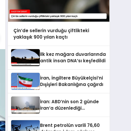
Çin’de sellerin vurduğu çiftlikteki
yaklaşık 900 yılan kaçtı
İlk kez mağara duvarlarında
antik insan DNA’sı keşfedildi
İran, İngiltere Büyükelçisi’ni
Dışişleri Bakanlığına çağırdı
İran: ABD’nin son 2 günde
İran’a düzenlediği
saldırılarda 14 kişi hayatını
kaybetti
Brent petrolün varili 76,60