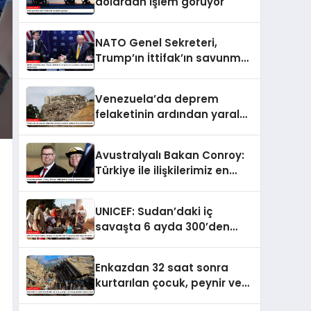
dolardan işlem görüyor
NATO Genel Sekreteri,
Trump’ın İttifak’ın savunma
harcamalarını
artırmasındaki rolünü övdü
Venezuela’da deprem
felaketinin ardından yaralar
sarılıyor: Kapsamlı
seferberlik
Avustralyalı Bakan Conroy:
Türkiye ile ilişkilerimiz en
güçlü dönemini yaşıyor
UNICEF: Sudan’daki iç
savaşta 6 ayda 300’den
fazla çocuk öldü veya
yaralandı
Enkazdan 32 saat sonra
kurtarılan çocuk, peynir ve
ketçap yiyerek hayatta