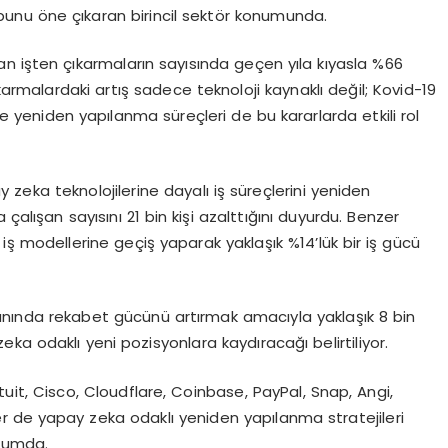
bunu öne çıkaran birincil sektör konumunda.
ulan işten çıkarmaların sayısında geçen yıla kıyasla %66
karmalardaki artış sadece teknoloji kaynaklı değil; Kovid-19
 ve yeniden yapılanma süreçleri de bu kararlarda etkili rol
 zeka teknolojilerine dayalı iş süreçlerini yeniden
çalışan sayısını 21 bin kişi azalttığını duyurdu. Benzer
 iş modellerine geçiş yaparak yaklaşık %14’lük bir iş gücü
lanında rekabet gücünü artırmak amacıyla yaklaşık 8 bin
zeka odaklı yeni pozisyonlara kaydıracağı belirtiliyor.
ntuit, Cisco, Cloudflare, Coinbase, PayPal, Snap, Angi,
ler de yapay zeka odaklı yeniden yapılanma stratejileri
urumda.