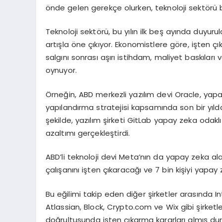
önde gelen gerekçe olurken, teknoloji sektörü 
Teknoloji sektörü, bu yılın ilk beş ayında duyur
artışla öne çıkıyor. Ekonomistlere göre, işten çı
salgını sonrası aşırı istihdam, maliyet baskıları
oynuyor.
Örneğin, ABD merkezli yazılım devi Oracle, yapay
yapılandırma stratejisi kapsamında son bir yılda 
şekilde, yazılım şirketi GitLab yapay zeka odaklı
azaltımı gerçekleştirdi.
ABD’li teknoloji devi Meta’nın da yapay zeka a
çalışanını işten çıkaracağı ve 7 bin kişiyi yapay 
Bu eğilimi takip eden diğer şirketler arasında I
Atlassian, Block, Crypto.com ve Wix gibi şirket
doğrultusunda işten çıkarma kararları almış d