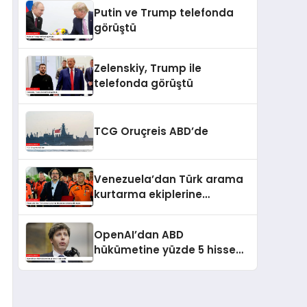
kaldı
Putin ve Trump telefonda
görüştü
Zelenskiy, Trump ile
telefonda görüştü
TCG Oruçreis ABD’de
Venezuela’dan Türk arama
kurtarma ekiplerine
kahramanlık nişanı
OpenAI’dan ABD
hükümetine yüzde 5 hisse
teklifi