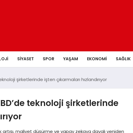
LOJI
SIYASET
SPOR
YAŞAM
EKONOMI
SAĞLIK
loji şirketlerinde işten çıkarmaları hızlandırıyor
’de teknoloji şirketlerinde
ırıyor
lilik artışı, maliyet düşürme ve yapay zekaya dayalı yeniden