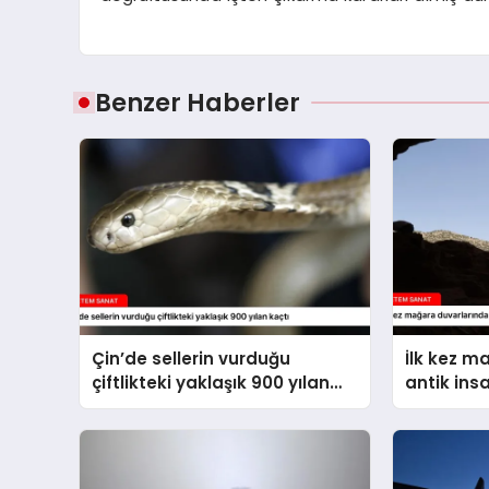
Benzer Haberler
Çin’de sellerin vurduğu
İlk kez m
çiftlikteki yaklaşık 900 yılan
antik ins
kaçtı