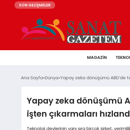
SON GELİŞMELER
MAGAZIN
TEKNO
Ana Sayfa
Dünya
Yapay zeka dönüşümü ABD’de tekno
Yapay zeka dönüşümü ABD
işten çıkarmaları hızland
Teknoloji devlerinin yanı sıra birçok şirket, verim