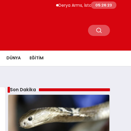
Derya Arms, İstanbul Prohunt 2026’da yeni
05:26:24
DÜNYA
EĞITIM
Son Dakika