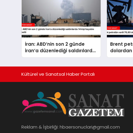
İran: ABD’nin son 2 günde
Brent petr
İran’a düzenlediği saldırılarda
dolardan 
14 kişi hayatını kaybetti
Kültürel ve Sanatsal Haber Portalı
Reklam & İşbirliği:
hbaersonuclari@gmail.com