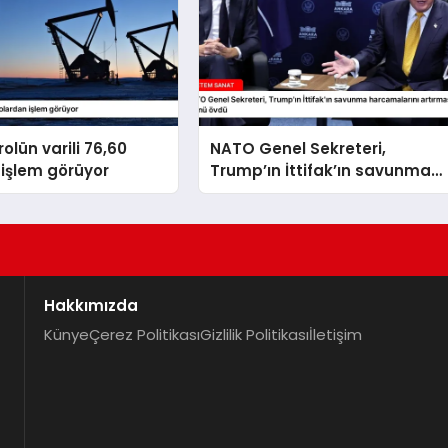
olün varili 76,60
NATO Genel Sekreteri,
işlem görüyor
Trump’ın İttifak’ın savunma
harcamalarını artırmasındaki
rolünü övdü
Hakkımızda
Künye
Çerez Politikası
Gizlilik Politikası
İletişim