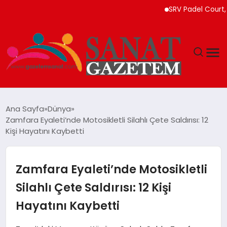
SRV Padel Court, Türki
MAGAZIN
Ana Sayfa
Dünya
Zamfara Eyaleti’nde Motosikletli Silahlı Çete Saldırısı: 12
TEKNOLOJI
Kişi Hayatını Kaybetti
SIYASET
Zamfara Eyaleti’nde Motosikletli
SPOR
Silahlı Çete Saldırısı: 12 Kişi
Hayatını Kaybetti
YAŞAM