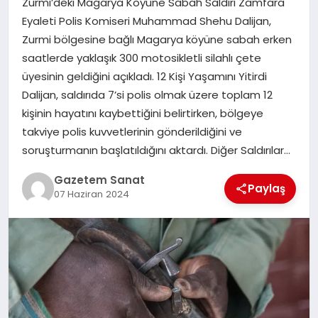
Zurmi’deki Magarya Köyüne Sabah Saldırı Zamfara
EKONOMI
Eyaleti Polis Komiseri Muhammad Shehu Dalijan,
Zurmi bölgesine bağlı Magarya köyüne sabah erken
SAĞLIK
saatlerde yaklaşık 300 motosikletli silahlı çete
üyesinin geldiğini açıkladı. 12 Kişi Yaşamını Yitirdi
DÜNYA
Dalijan, saldırıda 7’si polis olmak üzere toplam 12
kişinin hayatını kaybettiğini belirtirken, bölgeye
EĞITIM
takviye polis kuvvetlerinin gönderildiğini ve
soruşturmanın başlatıldığını aktardı. Diğer Saldırılar…
Gazetem Sanat
Paylaş
07 Haziran 2024