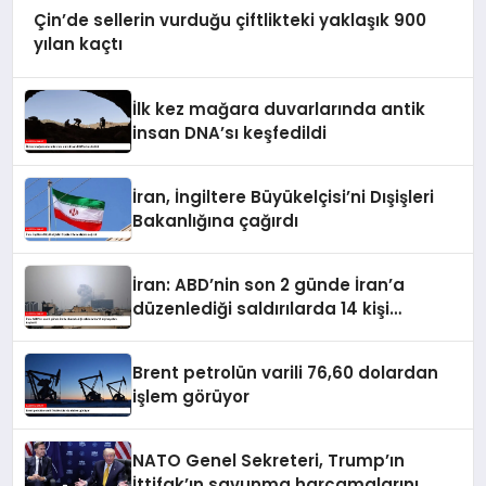
Çin’de sellerin vurduğu çiftlikteki yaklaşık 900
yılan kaçtı
İlk kez mağara duvarlarında antik
insan DNA’sı keşfedildi
İran, İngiltere Büyükelçisi’ni Dışişleri
Bakanlığına çağırdı
İran: ABD’nin son 2 günde İran’a
düzenlediği saldırılarda 14 kişi
hayatını kaybetti
Brent petrolün varili 76,60 dolardan
işlem görüyor
NATO Genel Sekreteri, Trump’ın
İttifak’ın savunma harcamalarını