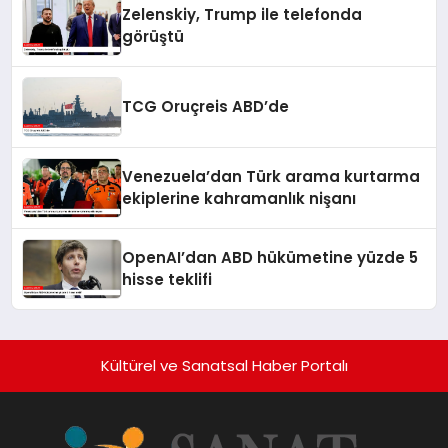
Zelenskiy, Trump ile telefonda
görüştü
TCG Oruçreis ABD’de
Venezuela’dan Türk arama kurtarma
ekiplerine kahramanlık nişanı
OpenAI’dan ABD hükümetine yüzde 5
hisse teklifi
Kültürel ve Sanatsal Haber Portalı