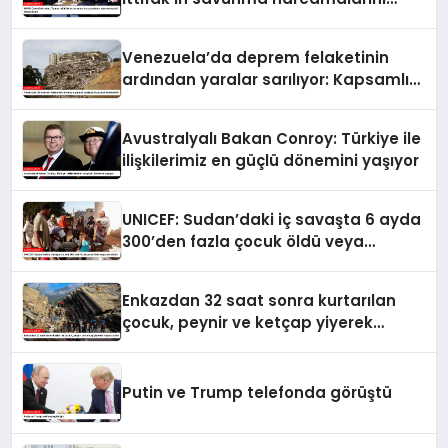
artırmasındaki rolünü övdü
Venezuela’da deprem felaketinin
ardından yaralar sarılıyor: Kapsamlı
seferberlik
Avustralyalı Bakan Conroy: Türkiye ile
ilişkilerimiz en güçlü dönemini yaşıyor
UNICEF: Sudan’daki iç savaşta 6 ayda
300’den fazla çocuk öldü veya
yaralandı
Enkazdan 32 saat sonra kurtarılan
çocuk, peynir ve ketçap yiyerek
hayatta kaldı
Putin ve Trump telefonda görüştü