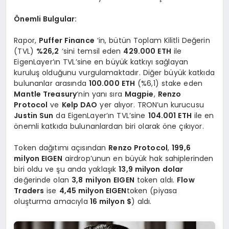
Önemli Bulgular:
Rapor,
Puffer Finance
‘in, bütün Toplam Kilitli Değerin
(TVL)
%26,2
‘sini temsil eden
429.000 ETH
ile
EigenLayer’ın TVL’sine en büyük katkıyı sağlayan
kuruluş olduğunu vurgulamaktadır. Diğer büyük katkıda
bulunanlar arasında
100.000 ETH
(%6,1) stake eden
Mantle Treasury
‘nin yanı sıra
Magpie
,
Renzo
Protocol
ve
Kelp DAO
yer alıyor. TRON’un kurucusu
Justin Sun
da EigenLayer’ın TVL’sine
104.001 ETH
ile en
önemli katkıda bulunanlardan biri olarak öne çıkıyor.
Token dağıtımı açısından
Renzo Protocol
,
199,6
milyon EIGEN
airdrop’unun en büyük hak sahiplerinden
biri oldu ve şu anda yaklaşık
13,9 milyon dolar
değerinde olan
3,8
milyon
EIGEN
token aldı.
Flow
Traders
ise
4,45 milyon EIGEN
token (piyasa
oluşturma amacıyla
16 milyon $
) aldı.