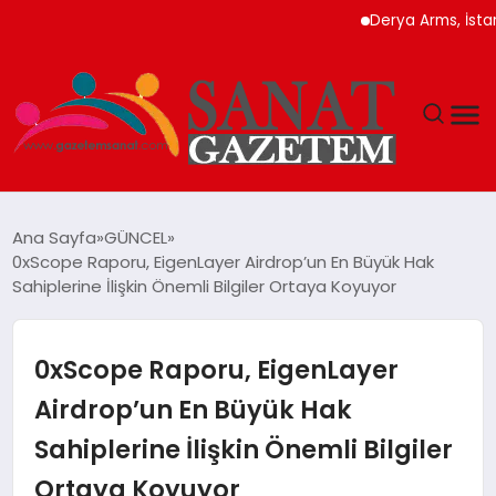
Derya Arms, İstanbul Pr
MAGAZIN
Ana Sayfa
GÜNCEL
0xScope Raporu, EigenLayer Airdrop’un En Büyük Hak
TEKNOLOJI
Sahiplerine İlişkin Önemli Bilgiler Ortaya Koyuyor
SIYASET
0xScope Raporu, EigenLayer
SPOR
Airdrop’un En Büyük Hak
Sahiplerine İlişkin Önemli Bilgiler
YAŞAM
Ortaya Koyuyor