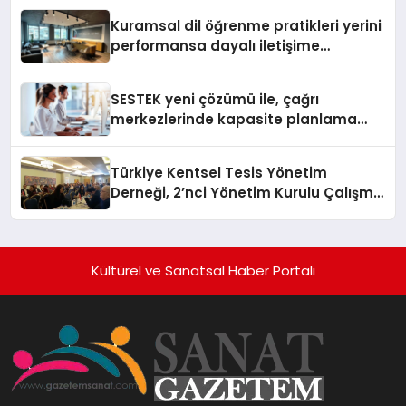
Kuramsal dil öğrenme pratikleri yerini
performansa dayalı iletişime
bırakıyor
SESTEK yeni çözümü ile, çağrı
merkezlerinde kapasite planlama
verimliliğini 4 kat artırıyor
Türkiye Kentsel Tesis Yönetim
Derneği, 2’nci Yönetim Kurulu Çalışma
Kampı düzenlendi
Kültürel ve Sanatsal Haber Portalı