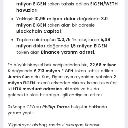
milyon EIGEN
token tahsis edilen
EIGEN/WETH
havuzları
.
Yaklaşık
10,95 milyon dolar
değerinde
3,0
milyon EIGEN
token alan bir adresle
Blockchain Capital
.
Toplam airdrop’un
%0,75
‘ini oluşturan
5,48
milyon dolar
değerinde
1,5 milyon EIGEN
token alan
Binance yatırım adresi
.
En büyük bireysel hak sahiplerinden biri,
22,68 milyon
$
değerinde
6,213
milyon
EIGEN
token tahsis edilen
Justin Sun
oldu. Sun, EigenLayer’a yeniden yatırılan
2
milyon EIGEN
token’ı erkenden alırken, kalan token’lar
iki
HTX mevduat adresine
aktarıldı ve bu da
gelecekte olası bir satışla ilgili endişeleri artırdı.
0xScope CEO’su
Phillip Torres
bulgular hakkında
yorum yaptı:
“EigenLayer airdrop, merkezi olmayan finansın