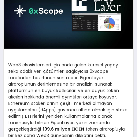
Web3 ekosistemleri için önde gelen küresel yapay
zeka odaklı veri çözümleri sağlayıcısı 0xScope
tarafından hazırlanan son rapor, EigenLayer
airdrop’unun derinlemesine bir analizini sunarak
platformun en büyük katkıcıları ve en büyük token
alıcıları hakkında önemli ayrıntıları ortaya koyuyor.
Ethereum staker’larının çeşitli merkezi olmayan
uygulamaları (dApps) güvence altına almak için stake
edilmiş ETH’lerini yeniden kullanmalarına olanak
tanımasıyla bilinen EigenLayer, yakın zamanda
gerçekleştirdiği
199,6 milyon EIGEN
token airdrop’uyla
bir kez daha Web3 dünyasının dikkatini çekti.