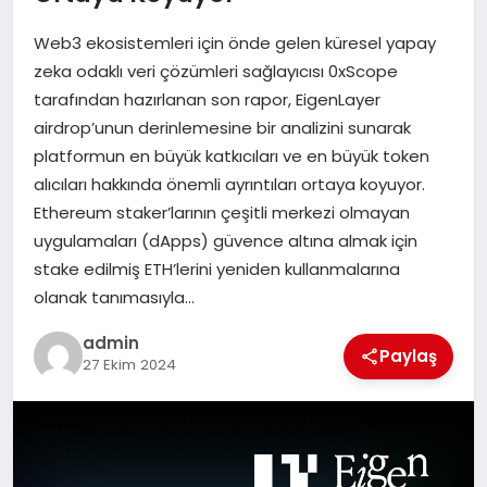
EKONOMI
Web3 ekosistemleri için önde gelen küresel yapay
SAĞLIK
zeka odaklı veri çözümleri sağlayıcısı 0xScope
tarafından hazırlanan son rapor, EigenLayer
DÜNYA
airdrop’unun derinlemesine bir analizini sunarak
platformun en büyük katkıcıları ve en büyük token
EĞITIM
alıcıları hakkında önemli ayrıntıları ortaya koyuyor.
Ethereum staker’larının çeşitli merkezi olmayan
uygulamaları (dApps) güvence altına almak için
stake edilmiş ETH’lerini yeniden kullanmalarına
olanak tanımasıyla…
admin
Paylaş
27 Ekim 2024