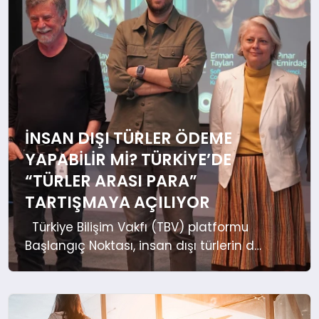
EKONOMI
SAĞLIK
DÜNYA
EĞITIM
İNSAN DIŞI TÜRLER ÖDEME
YAPABILIR MI? TÜRKIYE’DE
“TÜRLER ARASI PARA”
TARTIŞMAYA AÇILIYOR
Türkiye Bilişim Vakfı (TBV) platformu
Başlangıç Noktası, insan dışı türlerin de
ekonomik sistemin aktörü olabileceği
“Türler Arası Para” yaklaşımını ele alan
bir rapor yayımladı. Rapor; modelin