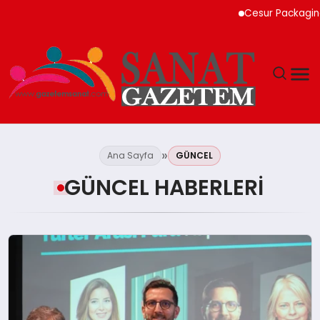
Cesur Packaging, Mısır’daki Üreti
MAGAZIN
Ana Sayfa
GÜNCEL
TEKNOLOJI
GÜNCEL HABERLERI
SIYASET
SPOR
YAŞAM