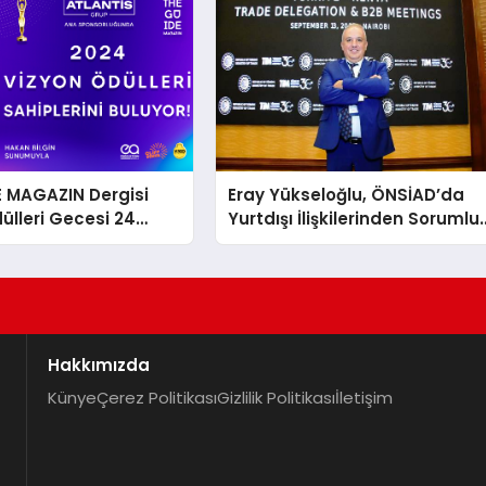
E MAGAZIN Dergisi
Eray Yükseloğlu, ÖNSİAD’da
ülleri Gecesi 24
Yurtdışı İlişkilerinden Sorumlu
Genel Başkan Yardımcısı Old
Hakkımızda
Künye
Çerez Politikası
Gizlilik Politikası
İletişim