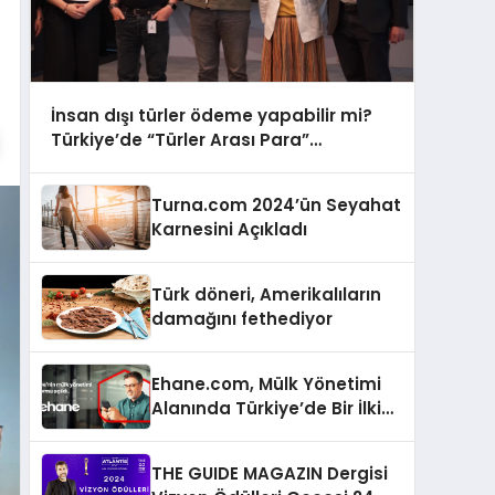
İnsan dışı türler ödeme yapabilir mi?
Türkiye’de “Türler Arası Para”
tartışmaya açılıyor
Turna.com 2024’ün Seyahat
Karnesini Açıkladı
Türk döneri, Amerikalıların
damağını fethediyor
Ehane.com, Mülk Yönetimi
Alanında Türkiye’de Bir İlki
Gerçekleştirmek İçin
Yayında
THE GUIDE MAGAZIN Dergisi