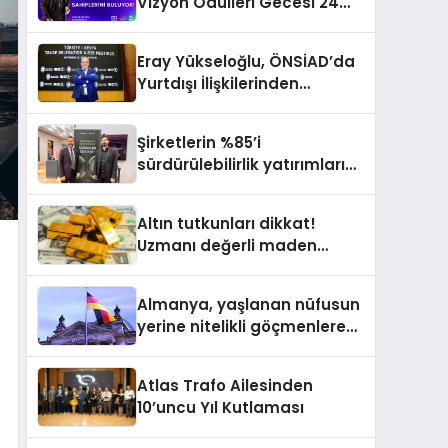
Vizyon Ödülleri Gecesi 24
Aralık’ta
Eray Yükseloğlu, ÖNSİAD’da
Yurtdışı İlişkilerinden
Sorumlu Genel Başkan
Yardımcısı Oldu
Şirketlerin %85’i
sürdürülebilirlik yatırımlarını
artırdı
Altın tutkunları dikkat!
Uzmanı değerli maden
yatırımcılarını uyardı!
Almanya, yaşlanan nüfusun
yerine nitelikli göçmenlere
kapılarını açıyor
Atlas Trafo Ailesinden
10’uncu Yıl Kutlaması