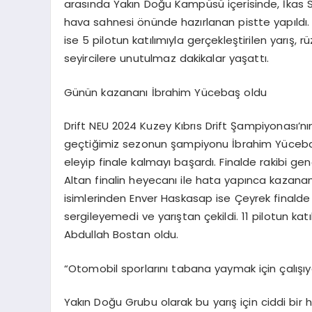
arasında Yakın Doğu Kampüsü içerisinde, İkas 
hava sahnesi önünde hazırlanan pistte yapıldı. 
ise 5 pilotun katılımıyla gerçekleştirilen yarış, 
seyircilere unutulmaz dakikalar yaşattı.
Günün kazananı İbrahim Yücebaş oldu
Drift NEU 2024 Kuzey Kıbrıs Drift Şampiyonası’nın
geçtiğimiz sezonun şampiyonu İbrahim Yücebaş, s
eleyip finale kalmayı başardı. Finalde rakibi ge
Altan finalin heyecanı ile hata yapınca kazana
isimlerinden Enver Haskasap ise Çeyrek finalde
sergileyemedi ve yarıştan çekildi. 11 pilotun k
Abdullah Bostan oldu.
“Otomobil sporlarını tabana yaymak için çalışıy
Yakın Doğu Grubu olarak bu yarış için ciddi bir 