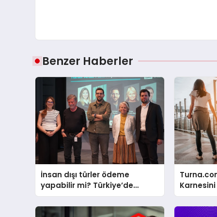
Benzer Haberler
İnsan dışı türler ödeme
Turna.co
yapabilir mi? Türkiye’de
Karnesini
“Türler Arası Para” tartışmaya
açılıyor