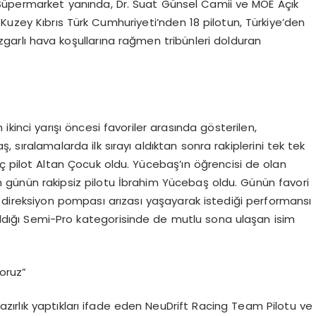
Süpermarket yanında, Dr. Suat Günsel Camii ve MOE Açık
Kuzey Kıbrıs Türk Cumhuriyeti’nden 18 pilotun, Türkiye’den
rüzgarlı hava koşullarına rağmen tribünleri dolduran
 ikinci yarışı öncesi favoriler arasında gösterilen,
ıralamalarda ilk sırayı aldıktan sonra rakiplerini tek tek
nç pilot Altan Çocuk oldu. Yücebaş’ın öğrencisi de olan
n günün rakipsiz pilotu İbrahim Yücebaş oldu. Günün favori
 direksiyon pompası arızası yaşayarak istediği performansı
atıldığı Semi-Pro kategorisinde de mutlu sona ulaşan isim
oruz”
hazırlık yaptıkları ifade eden NeuDrift Racing Team Pilotu ve