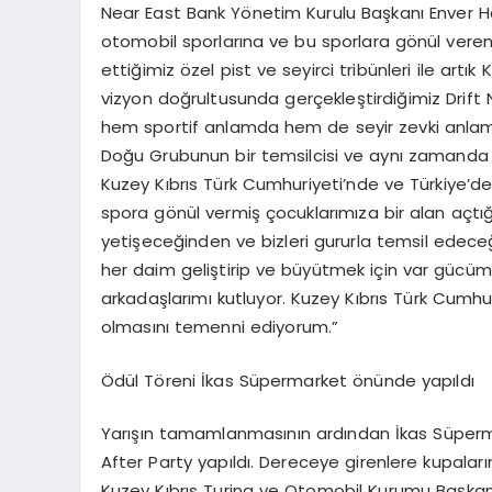
Near East Bank Yönetim Kurulu Başkanı Enver Ha
otomobil sporlarına ve bu sporlara gönül vere
ettiğimiz özel pist ve seyirci tribünleri ile artı
vizyon doğrultusunda gerçekleştirdiğimiz Drift NE
hem sportif anlamda hem de seyir zevki anlamı
Doğu Grubunun bir temsilcisi ve aynı zamanda o
Kuzey Kıbrıs Türk Cumhuriyeti’nde ve Türkiye’d
spora gönül vermiş çocuklarımıza bir alan açt
yetişeceğinden ve bizleri gururla temsil edec
her daim geliştirip ve büyütmek için var gücümü
arkadaşlarımı kutluyor. Kuzey Kıbrıs Türk Cumhur
olmasını temenni ediyorum.”
Ödül Töreni İkas Süpermarket önünde yapıldı
Yarışın tamamlanmasının ardından İkas Süperm
After Party yapıldı. Dereceye girenlere kupala
Kuzey Kıbrıs Turing ve Otomobil Kurumu Başkanı