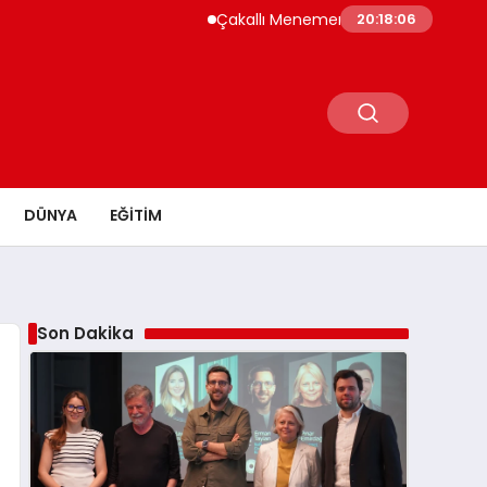
Çakallı Menemeni Neden Meşhur? Lezzetinin S
20:18:07
DÜNYA
EĞITIM
Son Dakika