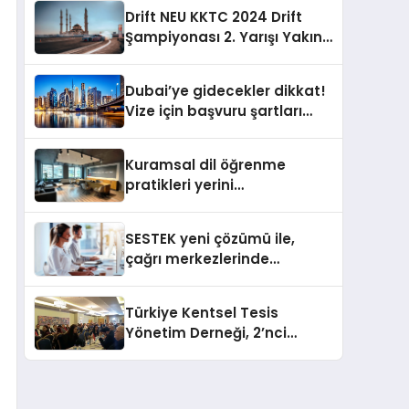
Drift NEU KKTC 2024 Drift
Şampiyonası 2. Yarışı Yakın
Doğu Kampüsünde
Gerçekleştirildi
Dubai’ye gidecekler dikkat!
Vize için başvuru şartları
değişti
Kuramsal dil öğrenme
pratikleri yerini
performansa dayalı
iletişime bırakıyor
SESTEK yeni çözümü ile,
çağrı merkezlerinde
kapasite planlama
verimliliğini 4 kat artırıyor
Türkiye Kentsel Tesis
Yönetim Derneği, 2’nci
Yönetim Kurulu Çalışma
Kampı düzenlendi