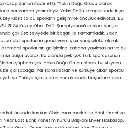
skasap şunları ifade etti: “Yakın Doğu Grubu olarak
nlerin her zaman yanındayız. Yakın Doğu kampüsünde inşa
k Kuzey Kıbrıs’ta bu sporların gelişimine öncülük ediyoruz. Bu
U 2024 Kuzey Kıbrıs Drift Şampiyonası’nın ikinci yarışını
nda çok üst seviyede bir başarı ile tamamladık. Yakın
tomobil sporlarına gönül vermiş bir yarış pilotu olarak
e otomobil sporlarının gelişimine, tabana yayılmasına ve bu
ığımızı düşünüyoruz. Bu alanda pek çok Türk sporcusunun
eğinden şüphem yok. Yakın Doğu Grubu olarak bu vizyonu
zle çalışacağız. Yarışlara katılan ve kürsüye çıkan sporcu
iyeti ve Türkiye için sporun her alanında başarıların daim
arket önünde kurulan Christmas markette ödül töreni ve
rını Near East Bank Yönetim Kurulu Başkanı Enver Haskasap,
 Tigin Kişmir, Organizasyon Komitesi İrfan Topcu ve