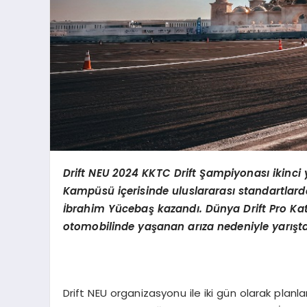
Drift NEU 2024 KKTC Drift
Şampiyonası ikinci y
Kamp
üsü içerisinde uluslararası standartlard
İbrahim Yü
ceba
ş kazandı. Dünya Drift Pro Kat
otomobilinde yaşanan arıza nedeniyle yarışt
Drift NEU organizasyonu ile iki gün olarak planl