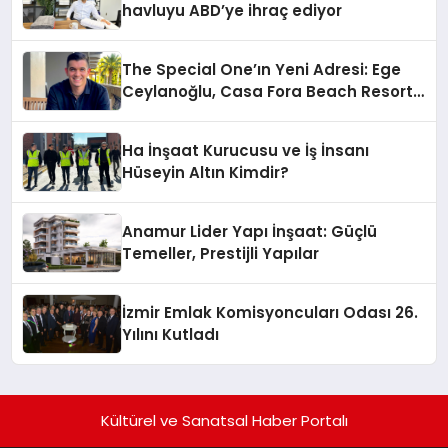
havluyu ABD’ye ihraç ediyor
The Special One’ın Yeni Adresi: Ege
Ceylanoğlu, Casa Fora Beach Resort
Hotel’i Daha İleri Taşımaya Geldi!
Ha İnşaat Kurucusu ve İş İnsanı
Hüseyin Altın Kimdir?
Anamur Lider Yapı İnşaat: Güçlü
Temeller, Prestijli Yapılar
İzmir Emlak Komisyoncuları Odası 26.
Yılını Kutladı
Kültürel ve Sanatsal Haber Portalı