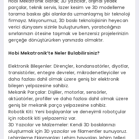
Hobi Mekatronik olarak; 3D yazıcılar, orijinal yedek
parçalar, teknik servis, lazer kesim ve 3D modelleme
tarama baskısı gibi alanlarda uzmanlaşmış bir teknoloji
firmayız. Misyonumuz, 3D baskı teknolojisinin heyecan
verici dünyasını sizinle buluştururken, yaratıcılığınızı
sınırlarınızın ötesine taşımak ve benzersiz projelerinizin
gerçeğe dönüştürürken yanınızda olmaktır.
Hobi Mekatronik’te Neler Bulabilirsiniz?
Elektronik Bileşenler: Dirençler, kondansatörler, diyotlar,
transistörler, entegre devreler, mikrodenetleyiciler ve
daha fazlası dahil olmak üzere geniş bir elektronik
bileşen yelpazesine sahibiz.
Mekanik Parçalar: Dişliler, motorlar, sensörler,
aktüatörler, profiller ve daha fazlası dahil olmak üzere
geniş bir mekanik parça yelpazesine sahibiz.
Robotik Kiti: Yeni başlayanlar ve deneyimli robotçular
için robotik kiti yelpazemiz var.
3D Yazıcılar ve Malzemeler: Kendi 3D baskılarınızı
oluşturmak için 3D yazıcılar ve filamentler sunuyoruz.
Lehimleme Ekipmanları: Lehim havyaları, lehim telleri