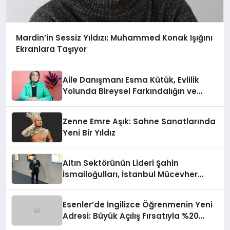
Mardin’in Sessiz Yıldızı: Muhammed Konak Işığını
Ekranlara Taşıyor
Aile Danışmanı Esma Kütük, Evlilik
Yolunda Bireysel Farkındalığın ve
Sınırların Gücünü Anlatıyor
Zenne Emre Aşık: Sahne Sanatlarında
Yeni Bir Yıldız
Altın Sektörünün Lideri Şahin
İsmailoğulları, İstanbul Mücevher
Fuarı’nda Parladı ￼
Esenler’de İngilizce Öğrenmenin Yeni
Adresi: Büyük Açılış Fırsatıyla %20
İndirim!