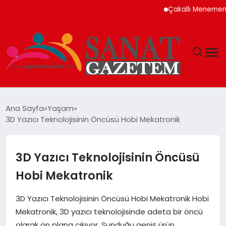
Çakallı Menemeni Neden
MAGAZIN
Ana Sayfa
Yaşam
3D Yazıcı Teknolojisinin Öncüsü Hobi Mekatronik
TEKNOLOJI
SIYASET
3D Yazıcı Teknolojisinin Öncüsü
Hobi Mekatronik
SPOR
3D Yazıcı Teknolojisinin Öncüsü Hobi Mekatronik Hobi
YAŞAM
Mekatronik, 3D yazıcı teknolojisinde adeta bir öncü
olarak ön plana çıkıyor. Sunduğu geniş ürün