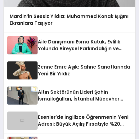
Mardin’in Sessiz Yıldızı: Muhammed Konak Işığını
Ekranlara Taşıyor
Aile Danışmanı Esma Kütük, Evlilik
Yolunda Bireysel Farkındalığın ve
Sınırların Gücünü Anlatıyor
Zenne Emre Aşık: Sahne Sanatlarında
Yeni Bir Yıldız
Altın Sektörünün Lideri Şahin
İsmailoğulları, İstanbul Mücevher
Fuarı’nda Parladı ￼
Esenler’de İngilizce Öğrenmenin Yeni
Adresi: Büyük Açılış Fırsatıyla %20
İndirim!