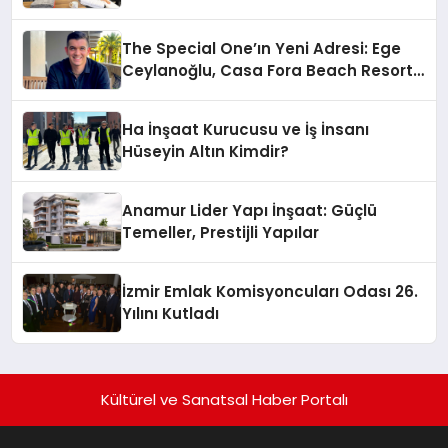
The Special One’ın Yeni Adresi: Ege
Ceylanoğlu, Casa Fora Beach Resort
Hotel’i Daha İleri Taşımaya Geldi!
Ha İnşaat Kurucusu ve İş İnsanı
Hüseyin Altın Kimdir?
Anamur Lider Yapı İnşaat: Güçlü
Temeller, Prestijli Yapılar
İzmir Emlak Komisyoncuları Odası 26.
Yılını Kutladı
Kültürel ve Sanatsal Haber Portalı