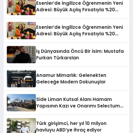
Esenler’de İngilizce Öğrenmenin Yeni
Adresi: Büyük Açılış Fırsatıyla %20
İndirim!
Esenler’de İngilizce Öğrenmenin Yeni
Adresi: Büyük Açılış Fırsatıyla %20
İndirim!
İş Dünyasında Öncü Bir İsim: Mustafa
Furkan Türkarslan
Anamur Mimarlık: Gelenekten
Geleceğe Modern Dokunuşlar
Side Liman Kutsal Alanı Hamam
Yapısının Kazı ve Onarımı Selectum
Hotels&Resorts’un da Katkılarıyla
Tamamlandı
Türk girişimci, her yıl 10 milyon
havluyu ABD’ye ihraç ediyor