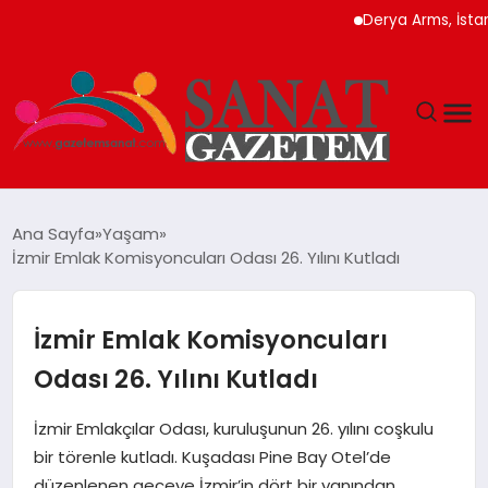
Derya Arms, İstanbul P
MAGAZIN
Ana Sayfa
Yaşam
İzmir Emlak Komisyoncuları Odası 26. Yılını Kutladı
TEKNOLOJI
SIYASET
İzmir Emlak Komisyoncuları
Odası 26. Yılını Kutladı
SPOR
İzmir Emlakçılar Odası, kuruluşunun 26. yılını coşkulu
YAŞAM
bir törenle kutladı. Kuşadası Pine Bay Otel’de
düzenlenen geceye İzmir’in dört bir yanından