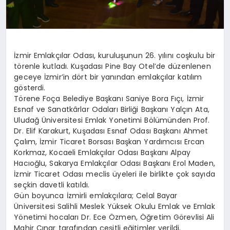
İzmir Emlakçılar Odası, kuruluşunun 26. yılını coşkulu bir
törenle kutladı. Kuşadası Pine Bay Otel’de düzenlenen
geceye İzmir’in dört bir yanından emlakçılar katılım
gösterdi.
Törene Foça Belediye Başkanı Saniye Bora Fıçı, İzmir
Esnaf ve Sanatkârlar Odaları Birliği Başkanı Yalçın Ata,
Uludağ Üniversitesi Emlak Yonetimi Bölümünden Prof.
Dr. Elif Karakurt, Kuşadası Esnaf Odası Başkanı Ahmet
Çalım, İzmir Ticaret Borsası Başkan Yardımcısı Ercan
Korkmaz, Kocaeli Emlakçılar Odası Başkanı Alpay
Hacıoğlu, Sakarya Emlakçılar Odası Başkanı Erol Maden,
İzmir Ticaret Odası meclis üyeleri ile birlikte çok sayıda
seçkin davetli katıldı.
Gün boyunca İzmirli emlakçılara; Celal Bayar
Üniversitesi Salihli Meslek Yüksek Okulu Emlak ve Emlak
Yönetimi hocaları Dr. Ece Özmen, Öğretim Görevlisi Ali
Mahir Çınar tarafından çeşitli eğitimler verildi.