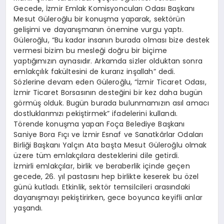
Gecede, İzmir Emlak Komisyoncuları Odası Başkanı
Mesut Güleroğlu bir konuşma yaparak, sektörün
gelişimi ve dayanışmanın önemine vurgu yaptı.
Güleroğlu, “Bu kadar insanın burada olması bize destek
vermesi bizim bu mesleği doğru bir biçime
yaptığımızın aynasıdır. Arkamda sizler olduktan sonra
emlakçılık fakültesini de kurarız inşallah” dedi.
Sözlerine devam eden Güleroğlu, “İzmir Ticaret Odası,
İzmir Ticaret Borsasının desteğini bir kez daha bugün
görmüş olduk. Bugün burada bulunmamızın asıl amacı
dostluklarımızı pekiştirmek” ifadelerini kullandı.
Törende konuşma yapan Foça Belediye Başkanı
Saniye Bora Fıçı ve İzmir Esnaf ve Sanatkârlar Odaları
Birliği Başkanı Yalçın Ata başta Mesut Güleroğlu olmak
üzere tüm emlakçılara desteklerini dile getirdi.
İzmirli emlakçılar, birlik ve beraberlik içinde geçen
gecede, 26. yıl pastasını hep birlikte keserek bu özel
günü kutladı. Etkinlik, sektör temsilcileri arasındaki
dayanışmayı pekiştirirken, gece boyunca keyifli anlar
yaşandı.