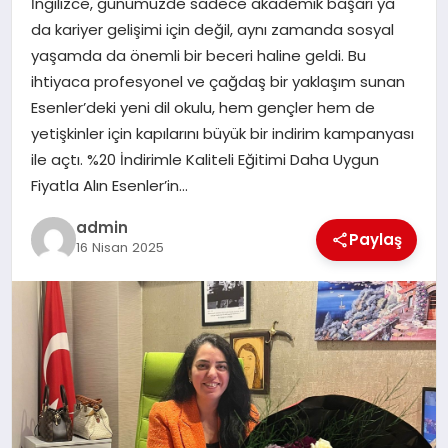
İngilizce, günümüzde sadece akademik başarı ya
EKONOMI
da kariyer gelişimi için değil, aynı zamanda sosyal
yaşamda da önemli bir beceri haline geldi. Bu
SAĞLIK
ihtiyaca profesyonel ve çağdaş bir yaklaşım sunan
Esenler’deki yeni dil okulu, hem gençler hem de
DÜNYA
yetişkinler için kapılarını büyük bir indirim kampanyası
ile açtı. %20 İndirimle Kaliteli Eğitimi Daha Uygun
EĞITIM
Fiyatla Alın Esenler’in…
admin
Paylaş
16 Nisan 2025