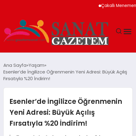
Çakallı Menemeni Neden
MAGAZIN
Ana Sayfa
Yaşam
Esenler’de İngilizce Öğrenmenin Yeni Adresi: Büyük Açılış
TEKNOLOJI
Fırsatıyla %20 İndirim!
SIYASET
Esenler’de İngilizce Öğrenmenin
SPOR
Yeni Adresi: Büyük Açılış
Fırsatıyla %20 İndirim!
YAŞAM