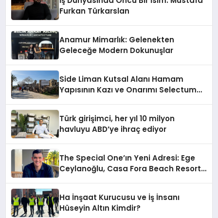
İş Dünyasında Öncü Bir İsim: Mustafa
Furkan Türkarslan
Anamur Mimarlık: Gelenekten
Geleceğe Modern Dokunuşlar
Side Liman Kutsal Alanı Hamam
Yapısının Kazı ve Onarımı Selectum
Hotels&Resorts’un da Katkılarıyla
Tamamlandı
Türk girişimci, her yıl 10 milyon
havluyu ABD’ye ihraç ediyor
The Special One’ın Yeni Adresi: Ege
Ceylanoğlu, Casa Fora Beach Resort
Hotel’i Daha İleri Taşımaya Geldi!
Ha İnşaat Kurucusu ve İş İnsanı
Hüseyin Altın Kimdir?