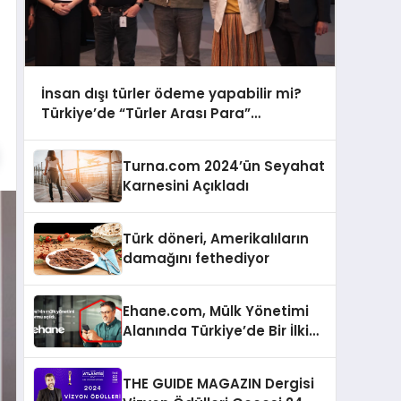
İnsan dışı türler ödeme yapabilir mi?
Türkiye’de “Türler Arası Para”
tartışmaya açılıyor
Turna.com 2024’ün Seyahat
Karnesini Açıkladı
Türk döneri, Amerikalıların
damağını fethediyor
Ehane.com, Mülk Yönetimi
Alanında Türkiye’de Bir İlki
Gerçekleştirmek İçin
Yayında
THE GUIDE MAGAZIN Dergisi