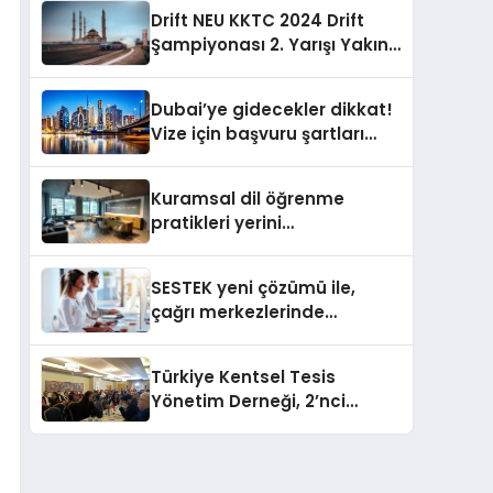
Drift NEU KKTC 2024 Drift
Şampiyonası 2. Yarışı Yakın
Doğu Kampüsünde
Gerçekleştirildi
Dubai’ye gidecekler dikkat!
Vize için başvuru şartları
değişti
Kuramsal dil öğrenme
pratikleri yerini
performansa dayalı
iletişime bırakıyor
SESTEK yeni çözümü ile,
çağrı merkezlerinde
kapasite planlama
verimliliğini 4 kat artırıyor
Türkiye Kentsel Tesis
Yönetim Derneği, 2’nci
Yönetim Kurulu Çalışma
Kampı düzenlendi