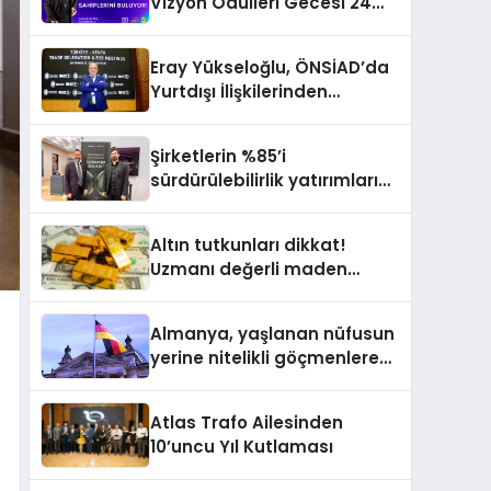
Vizyon Ödülleri Gecesi 24
Aralık’ta
Eray Yükseloğlu, ÖNSİAD’da
Yurtdışı İlişkilerinden
Sorumlu Genel Başkan
Yardımcısı Oldu
Şirketlerin %85’i
sürdürülebilirlik yatırımlarını
artırdı
Altın tutkunları dikkat!
Uzmanı değerli maden
yatırımcılarını uyardı!
Almanya, yaşlanan nüfusun
yerine nitelikli göçmenlere
kapılarını açıyor
Atlas Trafo Ailesinden
10’uncu Yıl Kutlaması