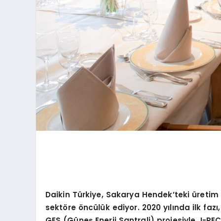
Daikin Türkiye, Sakarya Hendek
’
teki üretim
sekt
ö
re
ö
ncülük ediyor. 2020 yılında ilk fazı
GES (G
üneş Enerji Santrali) projesiyle, I-REC