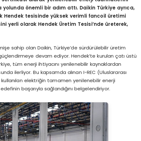
a yolunda
ö
nemli bir adı
m att
ı. Daikin Türkiye ayrıca,
ak Hendek tesisinde yüksek verimli fancoil üretimi
sini yerli olarak Hendek
Ü
retim Tesisi’nde üreterek,
mişe sahip olan Daikin, Türkiye’de sürdürülebilir üretim
e güçlendirmeye devam ediyor. Hendek’te kurulan çatı üstü
iye, tüm enerji ihtiyacını yenilenebilir kaynaklardan
unda ilerliyor. Bu kapsamda alınan I-REC (Uluslararası
e kullanılan elektriğin tamamen yenilenebilir enerji
hedefinin başarıyla sağlandığını belgelendiriyor.