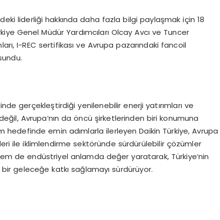
ördeki liderliği hakkında daha fazla bilgi paylaşmak için 18
rkiye Genel Müdür Yardımcıları Olcay Avcı ve Tuncer
ımları, I-REC sertifikası ve Avrupa pazarındaki fancoil
 sundu.
nde gerçekleştirdiği yenilenebilir enerji yatırımları ve
n değil, Avrupa’nın da öncü şirketlerinden biri konumuna
tim hedefinde emin adımlarla ilerleyen Daikin Türkiye, Avrupa
leri ile iklimlendirme sektöründe sürdürülebilir çözümler
em de endüstriyel anlamda değer yaratarak, Türkiye’nin
r bir geleceğe katkı sağlamayı sürdürüyor.