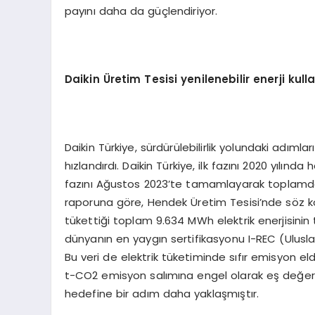
payını daha da güçlendiriyor.
Daikin Üretim Tesisi yenilenebilir enerji kull
Daikin Türkiye, sürdürülebilirlik yolundaki adımla
hızlandırdı. Daikin Türkiye, ilk fazını 2020 yılınd
fazını Ağustos 2023’te tamamlayarak toplamda 7
raporuna göre, Hendek Üretim Tesisi’nde söz ko
tükettiği toplam 9.634 MWh elektrik enerjisinin t
dünyanın en yaygın sertifikasyonu I-REC (Uluslarara
Bu veri de elektrik tüketiminde sıfır emisyon eld
t-CO2 emisyon salımına engel olarak eş değeri 
hedefine bir adım daha yaklaşmıştır.