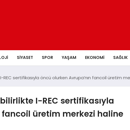
LOJI
SIYASET
SPOR
YAŞAM
EKONOMI
SAĞLIK
te I-REC sertifikasıyla öncü olurken Avrupa’nın fancoil üretim me
ilirlikte I-REC sertifikasıyla
fancoil üretim merkezi haline