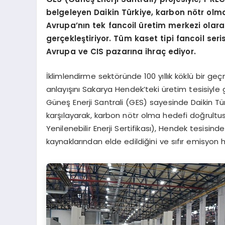
belgeleyen Daikin Türkiye, karbon n
ö
tr olm
Avrupa
’
nın tek fancoil üretim merkezi olar
gerçekleştiriyor. T
üm kaset tipi fancoil seri
Avrupa ve CIS pazarına ihraç ediyor.
İklimlendirme sektöründe 100 yıllık köklü bir geç
anlayışını Sakarya Hendek’teki üretim tesisiyl
Güneş Enerji Santrali (GES) sayesinde Daikin Türk
karşılayarak, karbon nötr olma hedefi doğrultus
Yenilenebilir Enerji Sertifikası), Hendek tesisind
kaynaklarından elde edildiğini ve sıfır emisyon 