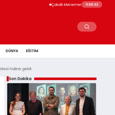
Çakallı Menemeni Neden Meşhur? Lezzetinin Sır
11:55:34
DÜNYA
EĞITIM
rkezi haline geldi
Son Dakika