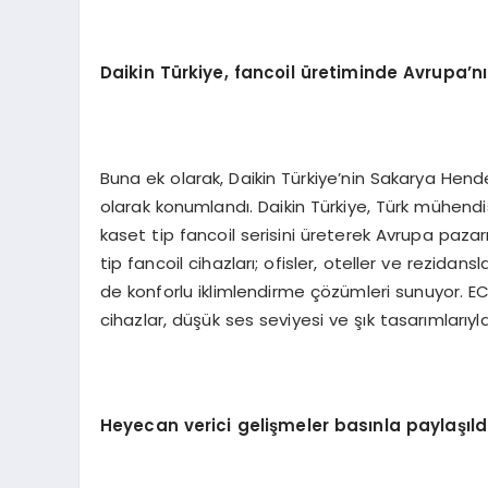
Daikin
Türkiye, fancoil üretiminde Avrupa
’
n
Buna ek olarak, Daikin Türkiye’nin Sakarya Hende
olarak konumlandı. Daikin Türkiye, Türk mühendis
kaset tip fancoil serisini üreterek Avrupa paz
tip fancoil cihazları; ofisler, oteller ve rezida
de konforlu iklimlendirme çözümleri sunuyor. EC 
cihazlar, düşük ses seviyesi ve şık tasarımlarıyl
Heyecan verici gelişmeler basınla paylaşıld