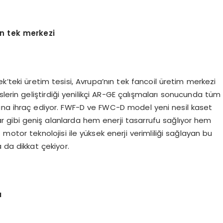
ın tek merkezi
k’teki üretim tesisi, Avrupa’nın tek fancoil üretim merkezi
lerin geliştirdiği yenilikçi AR-GE çalışmaları sonucunda tüm
arına ihraç ediyor. FWF-D ve FWC-D model yeni nesil kaset
nslar gibi geniş alanlarda hem enerji tasarrufu sağlıyor hem
motor teknolojisi ile yüksek enerji verimliliği sağlayan bu
a da dikkat çekiyor.
ı