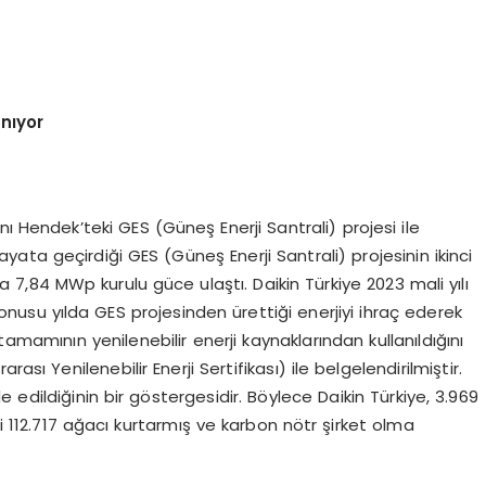
anıyor
rını Hendek’teki GES (Güneş Enerji Santrali) projesi ile
a hayata geçirdiği GES (Güneş Enerji Santrali) projesinin ikinci
,84 MWp kurulu güce ulaştı. Daikin Türkiye 2023 mali yılı
nusu yılda GES projesinden ürettiği enerjiyi ihraç ederek
amamının yenilenebilir enerji kaynaklarından kullanıldığını
sı Yenilenebilir Enerji Sertifikası) ile belgelendirilmiştir.
e edildiğinin bir göstergesidir. Böylece Daikin Türkiye, 3.969
112.717 ağacı kurtarmış ve karbon nötr şirket olma