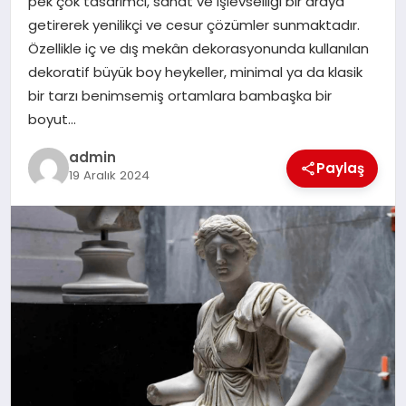
pek çok tasarımcı, sanat ve işlevselliği bir araya
EKONOMI
getirerek yenilikçi ve cesur çözümler sunmaktadır.
Özellikle iç ve dış mekân dekorasyonunda kullanılan
SAĞLIK
dekoratif büyük boy heykeller, minimal ya da klasik
bir tarzı benimsemiş ortamlara bambaşka bir
DÜNYA
boyut…
EĞITIM
admin
Paylaş
19 Aralık 2024