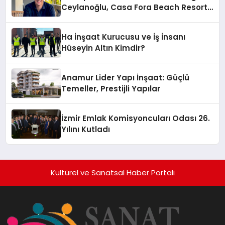
Ceylanoğlu, Casa Fora Beach Resort
Hotel’i Daha İleri Taşımaya Geldi!
Ha İnşaat Kurucusu ve İş İnsanı
Hüseyin Altın Kimdir?
Anamur Lider Yapı İnşaat: Güçlü
Temeller, Prestijli Yapılar
İzmir Emlak Komisyoncuları Odası 26.
Yılını Kutladı
Kültürel ve Sanatsal Haber Portalı