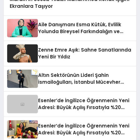
Ekranlara Taşıyor
Aile Danışmanı Esma Kütük, Evlilik
Yolunda Bireysel Farkındalığın ve
Sınırların Gücünü Anlatıyor
Zenne Emre Aşık: Sahne Sanatlarında
Yeni Bir Yıldız
Altın Sektörünün Lideri Şahin
İsmailoğulları, İstanbul Mücevher
Fuarı’nda Parladı ￼
Esenler’de İngilizce Öğrenmenin Yeni
Adresi: Büyük Açılış Fırsatıyla %20
İndirim!
Esenler’de İngilizce Öğrenmenin Yeni
Adresi: Büyük Açılış Fırsatıyla %20
İndirim!