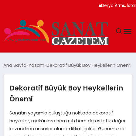
Derya Arms, İstanbul P
MAGAZIN
Ana Sayfa
Yaşam
Dekoratif Büyük Boy Heykellerin Önemi
TEKNOLOJI
Dekoratif Büyük Boy Heykellerin
SIYASET
Önemi
SPOR
Sanatın yaşamla buluştuğu noktada dekoratif
heykeller, mekânlara hem ruh hem de estetik değer
YAŞAM
kazandıran unsurlar olarak dikkat çeker. Günümüzde