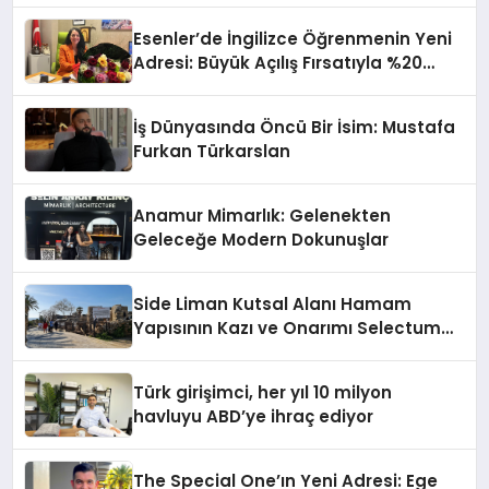
Esenler’de İngilizce Öğrenmenin Yeni
Adresi: Büyük Açılış Fırsatıyla %20
İndirim!
İş Dünyasında Öncü Bir İsim: Mustafa
Furkan Türkarslan
Anamur Mimarlık: Gelenekten
Geleceğe Modern Dokunuşlar
Side Liman Kutsal Alanı Hamam
Yapısının Kazı ve Onarımı Selectum
Hotels&Resorts’un da Katkılarıyla
Tamamlandı
Türk girişimci, her yıl 10 milyon
havluyu ABD’ye ihraç ediyor
The Special One’ın Yeni Adresi: Ege