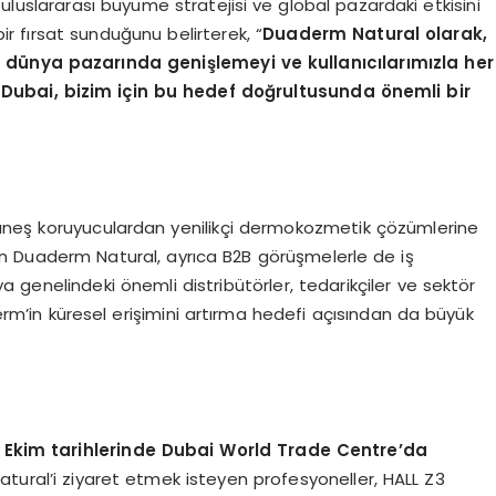
uluslararası büyüme stratejisi ve global pazardaki etkisini
r fırsat sunduğunu belirterek, “
Duaderm Natural olarak,
 dünya pazarında genişlemeyi ve kullanıcılarımızla her
Dubai, bizim için bu hedef doğrultusunda önemli bir
üneş koruyuculardan yenilikçi dermokozmetik çözümlerine
an Duaderm Natural, ayrıca B2B görüşmelerle de iş
ya genelindeki önemli distribütörler, tedarikçiler ve sektör
rm’in küresel erişimini artırma hedefi açısından da büyük
 Ekim tarihlerinde Dubai World Trade Centre’da
tural’i ziyaret etmek isteyen profesyoneller, HALL Z3