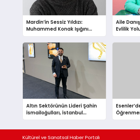
Mardin’in Sessiz Yıldızı:
Aile Danı
Muhammed Konak Işığını
Evlilik Yo
Ekranlara Taşıyor
Farkındalı
Gücünü A
Altın Sektörünün Lideri Şahin
Esenler’de
İsmailoğulları, İstanbul
Öğrenmen
Mücevher Fuarı’nda Parladı ￼
Büyük Açıl
İndirim!
Kültürel ve Sanatsal Haber Portalı