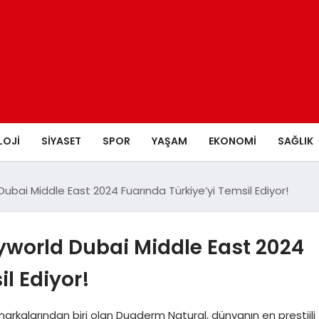
LOJI
SIYASET
SPOR
YAŞAM
EKONOMI
SAĞLIK
bai Middle East 2024 Fuarında Türkiye’yi Temsil Ediyor!
world Dubai Middle East 2024
l Ediyor!
arkalarından biri olan Duaderm Natural, dünyanın en prestijli