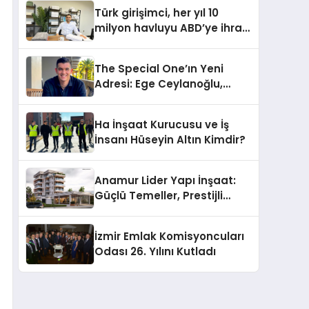
Hotels&Resorts’un da
Türk girişimci, her yıl 10
Katkılarıyla Tamamlandı
milyon havluyu ABD’ye ihraç
ediyor
The Special One’ın Yeni
Adresi: Ege Ceylanoğlu,
Casa Fora Beach Resort
Hotel’i Daha İleri Taşımaya
Ha İnşaat Kurucusu ve İş
Geldi!
İnsanı Hüseyin Altın Kimdir?
Anamur Lider Yapı İnşaat:
Güçlü Temeller, Prestijli
Yapılar
İzmir Emlak Komisyoncuları
Odası 26. Yılını Kutladı