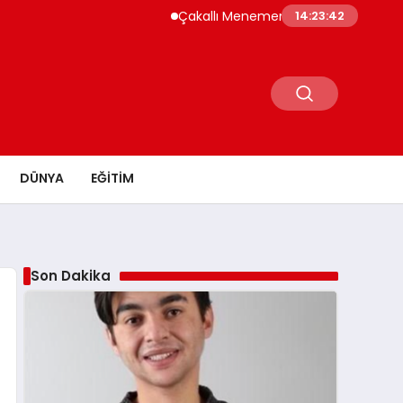
Çakallı Menemeni Neden Meşhur? Lezzetini
14:23:43
DÜNYA
EĞITIM
Son Dakika