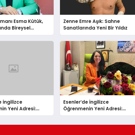
şmanı Esma Kütük,
Zenne Emre Aşık: Sahne
lunda Bireysel
Sanatlarında Yeni Bir Yıldız
ğın ve Sınırların
nlatıyor
 İngilizce
Esenler’de İngilizce
in Yeni Adresi:
Öğrenmenin Yeni Adresi:
ış Fırsatıyla %20
Büyük Açılış Fırsatıyla %20
İndirim!