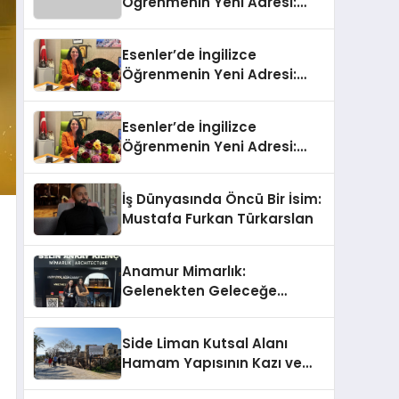
Öğrenmenin Yeni Adresi:
Büyük Açılış Fırsatıyla %20
İndirim!
Esenler’de İngilizce
Öğrenmenin Yeni Adresi:
Büyük Açılış Fırsatıyla %20
İndirim!
Esenler’de İngilizce
Öğrenmenin Yeni Adresi:
Büyük Açılış Fırsatıyla %20
İndirim!
İş Dünyasında Öncü Bir İsim:
Mustafa Furkan Türkarslan
Anamur Mimarlık:
Gelenekten Geleceğe
Modern Dokunuşlar
Side Liman Kutsal Alanı
Hamam Yapısının Kazı ve
Onarımı Selectum