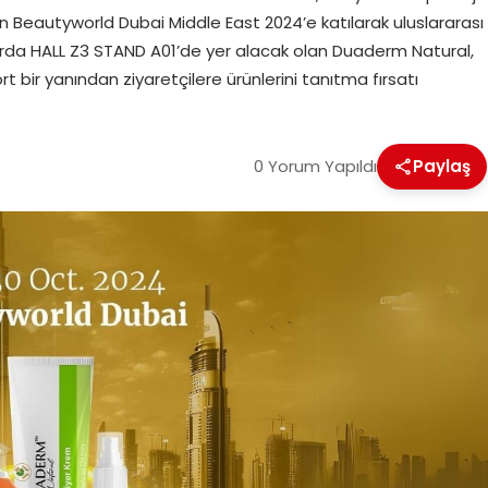
nen Beautyworld Dubai Middle East 2024’e katılarak uluslararası
uarda HALL Z3 STAND A01’de yer alacak olan Duaderm Natural,
ört bir yanından ziyaretçilere ürünlerini tanıtma fırsatı
0 Yorum Yapıldı
Paylaş