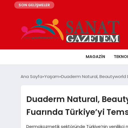
SON GELİŞMELER
MAGAZIN
TEKNO
Ana Sayfa
Yaşam
Duaderm Natural, Beautyworld Du
Duaderm Natural, Beauty
Fuarında Türkiye’yi Temsi
Dermokozmetik sektöründe Türkiye’nin yenilikçi m