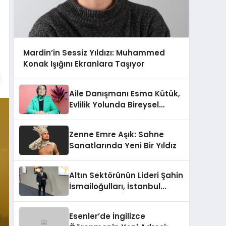
Mardin’in Sessiz Yıldızı: Muhammed
Konak Işığını Ekranlara Taşıyor
Aile Danışmanı Esma Kütük,
Evlilik Yolunda Bireysel
Farkındalığın ve Sınırların
Gücünü Anlatıyor
Zenne Emre Aşık: Sahne
Sanatlarında Yeni Bir Yıldız
Altın Sektörünün Lideri Şahin
İsmailoğulları, İstanbul
Mücevher Fuarı’nda Parladı ￼
Esenler’de İngilizce