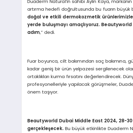
Duaderm Natural’in sahibi Aylin Kaya, markanın 
artırma hedefi doğrultusunda bu fuarın büyük bi
doğal ve etkili dermokozmetik ürünlerimizle
yerde buluşmayı amaçlıyoruz. Beautyworld 
adım
,” dedi.
Fuar boyunca, cilt bakımından saç bakımına, g
kadar geniş bir ürün yelpazesi sergilenecek ol
ortaklıkları kurma fırsatını değerlendirecek. Dün
profesyonelleriyle yapılacak görüşmeler, Duade
önem taşıyor.
Beautyworld Dubai Middle East 2024, 28-30
gerçekleşecek.
Bu büyük etkinlikte Duaderm Na