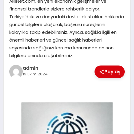
AkilNet.com, en yeni ekonomik gelişmeler ve
EKONOMI
finansal trendlerle sizlere rehberlik ediyor.
Türkiye’deki ve dünyadaki devlet destekleri hakkında
SAĞLIK
güncel bilgilere ulaşarak, başvuru süreçlerini
kolaylıkla takip edebilirsiniz. Ayrıca, sağlıkla ilgili en
DÜNYA
önemli haberleri ve güncel sağlık haberleri
sayesinde sağlığınızı koruma konusunda en son
EĞITIM
bilgilere anında ulaşabilirsiniz.
admin
Paylaş
19 Ekim 2024