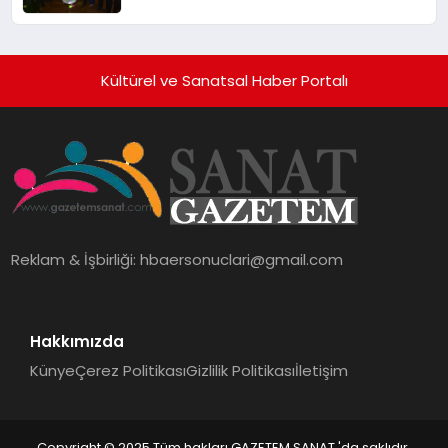
Kültürel ve Sanatsal Haber Portalı
Reklam & İşbirliği:
hbaersonuclari@gmail.com
Hakkımızda
Künye
Çerez Politikası
Gizlilik Politikası
İletişim
Copyright © 2025 Tüm hakları GAZETEM SANAT 'da saklıdır.