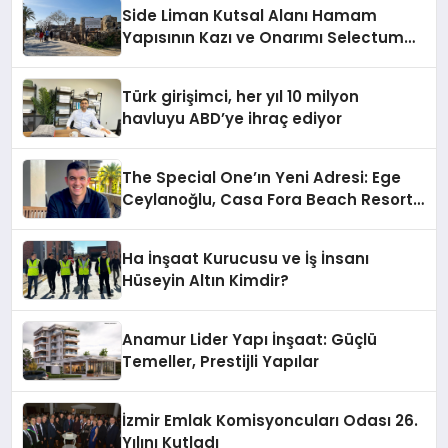
Side Liman Kutsal Alanı Hamam
Yapısının Kazı ve Onarımı Selectum
Hotels&Resorts’un da Katkılarıyla
Tamamlandı
Türk girişimci, her yıl 10 milyon
havluyu ABD’ye ihraç ediyor
The Special One’ın Yeni Adresi: Ege
Ceylanoğlu, Casa Fora Beach Resort
Hotel’i Daha İleri Taşımaya Geldi!
Ha İnşaat Kurucusu ve İş İnsanı
Hüseyin Altın Kimdir?
Anamur Lider Yapı İnşaat: Güçlü
Temeller, Prestijli Yapılar
İzmir Emlak Komisyoncuları Odası 26.
Yılını Kutladı