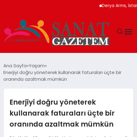
Derya Arms, İstanbul Pr
MAGAZIN
Ana Sayfa
Yaşam
Enerjiyi doğru yöneterek kullanarak faturaları üçte bir
TEKNOLOJI
oranında azaltmak mümkün
SIYASET
Enerjiyi doğru yöneterek
SPOR
kullanarak faturaları üçte bir
oranında azaltmak mümkün
YAŞAM