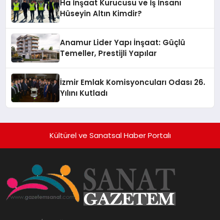
Ha İnşaat Kurucusu ve İş İnsanı
Hüseyin Altın Kimdir?
Anamur Lider Yapı İnşaat: Güçlü
Temeller, Prestijli Yapılar
İzmir Emlak Komisyoncuları Odası 26.
Yılını Kutladı
Kültürel ve Sanatsal Haber Portalı