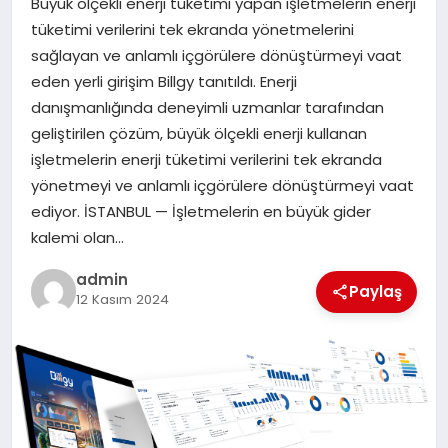
Büyük ölçekli enerji tüketimi yapan işletmelerin enerji
EKONOMI
tüketimi verilerini tek ekranda yönetmelerini
sağlayan ve anlamlı içgörülere dönüştürmeyi vaat
SAĞLIK
eden yerli girişim Billgy tanıtıldı. Enerji
danışmanlığında deneyimli uzmanlar tarafından
DÜNYA
geliştirilen çözüm, büyük ölçekli enerji kullanan
işletmelerin enerji tüketimi verilerini tek ekranda
EĞITIM
yönetmeyi ve anlamlı içgörülere dönüştürmeyi vaat
ediyor. İSTANBUL — İşletmelerin en büyük gider
kalemi olan…
admin
Paylaş
12 Kasım 2024