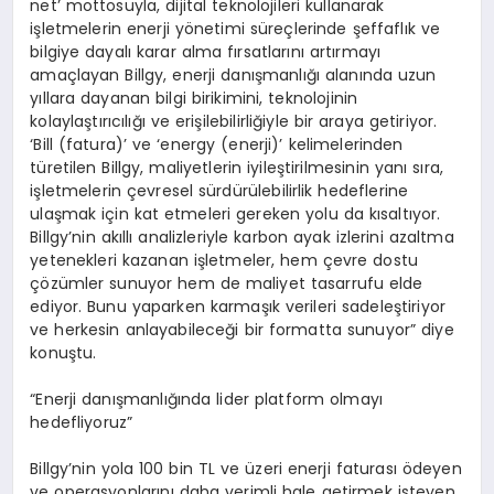
net’ mottosuyla, dijital teknolojileri kullanarak
işletmelerin enerji yönetimi süreçlerinde şeffaflık ve
bilgiye dayalı karar alma fırsatlarını artırmayı
amaçlayan Billgy, enerji danışmanlığı alanında uzun
yıllara dayanan bilgi birikimini, teknolojinin
kolaylaştırıcılığı ve erişilebilirliğiyle bir araya getiriyor.
‘Bill (fatura)’ ve ‘energy (enerji)’ kelimelerinden
türetilen Billgy, maliyetlerin iyileştirilmesinin yanı sıra,
işletmelerin çevresel sürdürülebilirlik hedeflerine
ulaşmak için kat etmeleri gereken yolu da kısaltıyor.
Billgy’nin akıllı analizleriyle karbon ayak izlerini azaltma
yetenekleri kazanan işletmeler, hem çevre dostu
çözümler sunuyor hem de maliyet tasarrufu elde
ediyor. Bunu yaparken karmaşık verileri sadeleştiriyor
ve herkesin anlayabileceği bir formatta sunuyor” diye
konuştu.
“Enerji danışmanlığında lider platform olmayı
hedefliyoruz”
Billgy’nin yola 100 bin TL ve üzeri enerji faturası ödeyen
ve operasyonlarını daha verimli hale getirmek isteyen