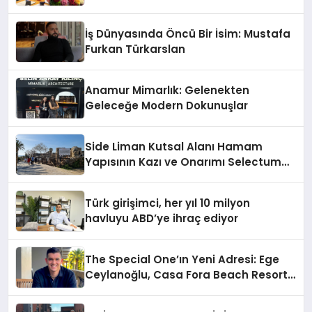
İndirim!
İş Dünyasında Öncü Bir İsim: Mustafa
Furkan Türkarslan
Anamur Mimarlık: Gelenekten
Geleceğe Modern Dokunuşlar
Side Liman Kutsal Alanı Hamam
Yapısının Kazı ve Onarımı Selectum
Hotels&Resorts’un da Katkılarıyla
Tamamlandı
Türk girişimci, her yıl 10 milyon
havluyu ABD’ye ihraç ediyor
The Special One’ın Yeni Adresi: Ege
Ceylanoğlu, Casa Fora Beach Resort
Hotel’i Daha İleri Taşımaya Geldi!