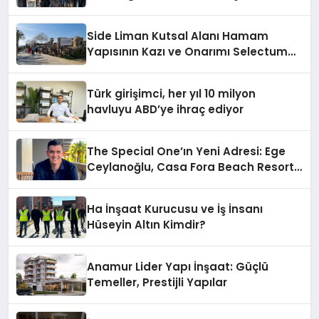
Side Liman Kutsal Alanı Hamam
Yapısının Kazı ve Onarımı Selectum
Hotels&Resorts’un da Katkılarıyla
Tamamlandı
Türk girişimci, her yıl 10 milyon
havluyu ABD’ye ihraç ediyor
The Special One’ın Yeni Adresi: Ege
Ceylanoğlu, Casa Fora Beach Resort
Hotel’i Daha İleri Taşımaya Geldi!
Ha İnşaat Kurucusu ve İş İnsanı
Hüseyin Altın Kimdir?
Anamur Lider Yapı İnşaat: Güçlü
Temeller, Prestijli Yapılar