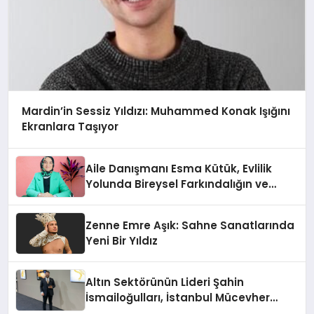
Mardin’in Sessiz Yıldızı: Muhammed Konak Işığını
Ekranlara Taşıyor
Aile Danışmanı Esma Kütük, Evlilik
Yolunda Bireysel Farkındalığın ve
Sınırların Gücünü Anlatıyor
Zenne Emre Aşık: Sahne Sanatlarında
Yeni Bir Yıldız
Altın Sektörünün Lideri Şahin
İsmailoğulları, İstanbul Mücevher
Fuarı’nda Parladı ￼