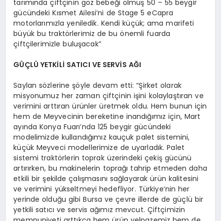
tarımında çiftçinin göz bebeği olmuş 50 – 55 beygir
gücündeki Kısmet Ailesi’ni de Stage 5 eCapra
motorlarımızla yeniledik. Kendi küçük; ama marifeti
büyük bu traktörlerimiz de bu önemli fuarda
çiftçilerimizle buluşacak”
GÜÇLÜ YETKİLİ SATICI VE SERVİS AĞI
Saylan sözlerine şöyle devam etti: “Şirket olarak
misyonumuz her zaman çiftçinin işini kolaylaştıran ve
verimini arttıran ürünler üretmek oldu. Hem bunun için
hem de Meyvecinin bereketine inandığımız için, Mart
ayında Konya Fuarı’nda 125 beygir gücündeki
modelimizde kullandığımız kauçuk palet sistemini,
küçük Meyveci modellerimize de uyarladık. Palet
sistemi traktörlerin toprak üzerindeki çekiş gücünü
artırırken, bu makinelerin toprağı tahrip etmeden daha
etkili bir şekilde çalışmasını sağlayarak ürün kalitesini
ve verimini yükseltmeyi hedefliyor. Türkiye’nin her
yerinde olduğu gibi Bursa ve çevre illerde de güçlü bir
yetkili satıcı ve servis ağımız mevcut. Çiftçimizin
memnuniyeti arttıkça hem ürün yelpazemiz hem de