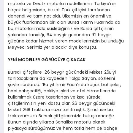
motorlu ve Deutz motorlu modellerimiz Türkiye’nin
birçok bölgesinde, bizzat Türk çiftçisi tarafından
denendi ve tam not aldı. Ülkemizin en önemli ve
büyük fuarlarından biri olan Bursa Tarım Fuarı’nda da
bu motorlarımızla süslediğimiz ve Bursa çiftçisinin
yakından tanıdığı, 64 beygir gücünden 92 beygir
gücüne kadar hizmet veren modellerimizin bulunduğu
Meyveci Serimiz yer alacak” diye konuştu.
YENİ MODELLER GÖRÜCÜYE ÇIKACAK
Bursalı çiftçilere 26 beygir gücündeki Misket 26B’yi
tanıtacaklarını da kaydeden Tolga Saylan, sözlerini
şöyle sürdürdü: “Bu yıl İzmir Fuarı’nda küçük bahçeler,
hobi bahçeciliği, nakliye işleri ve otel hizmetlerinde
kullanılmak üzere tasarlanan ve kısa sürede
çiftçilerimizin yeni dostu olan 26 beygir gücündeki
Misket 26B traktörümüzü tanıtmıştık. Şimdi ise bu
traktörümüzü Bursalı çiftçilerimizle buluşturacağız.
Bunun dışında yıllarca Sonalika motorlu olarak
piyasaya sürdüğümüz ve hem tarla hem de bahçe