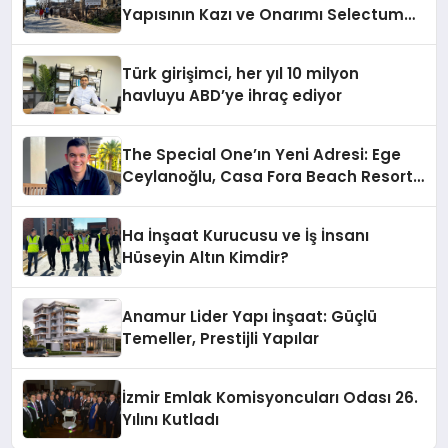
Yapısının Kazı ve Onarımı Selectum
Hotels&Resorts’un da Katkılarıyla
Tamamlandı
Türk girişimci, her yıl 10 milyon
havluyu ABD’ye ihraç ediyor
The Special One’ın Yeni Adresi: Ege
Ceylanoğlu, Casa Fora Beach Resort
Hotel’i Daha İleri Taşımaya Geldi!
Ha İnşaat Kurucusu ve İş İnsanı
Hüseyin Altın Kimdir?
Anamur Lider Yapı İnşaat: Güçlü
Temeller, Prestijli Yapılar
İzmir Emlak Komisyoncuları Odası 26.
Yılını Kutladı