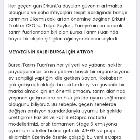
Her geçen gün Erkunt’a duyulan güvenin artmakta
olduğuna ve saha ihtiyaçları tespit edildiğinde bahçe
tarımının ülkemizdeki artan önemine değinen Erkunt
Traktör CEO’su Tolga Saylan, Türkiye’nin en önemli
tarım fuarlarından biri olan Bursa Tarım Fuarı’nda
büyük bir ekiple çiftçileri ağırlayacaklarını söyledi.
MEYVECİNİN KALBİ BURSA İÇİN ATIYOR
Bursa Tarım Fuarı’nın her yıl yerli ve yabancı sektör
paydaşlarını bir araya getiren büyük bir organizasyona
ev sahipliği yaptığını dile getiren Saylan, “Rekabetin
çok çekişmeli olduğu bu sektörde, iyi ve güvenilir bir
marka olmak için en önemli amacın, tarım alanında
yaşanan gelişmelere en hızlı şekilde uyum sağlamak
olduğunu biliyoruz. Bu sebeple, geçen senelerde
değişen emisyon standartlarıyla uyumlu bir şekilde
ürettiğimiz Faz 3B ve Faz 4 eCapra motorlu
modellerimizi, artık tamamen Stage 5 emisyona
uyumlu modeller haline getirdik. AR-GE ve proje
ekibimizin üzerinde özenle çalıştığı bu yeni eCapra