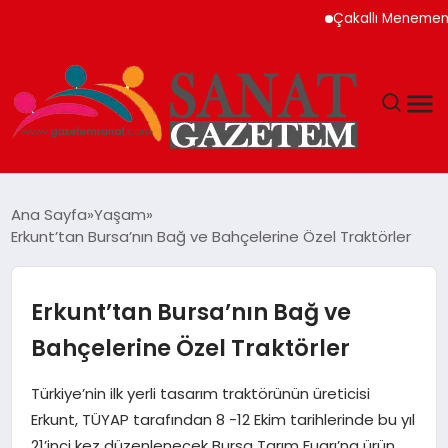
Çakallı Menemeni Neden
MAGAZIN
Ana Sayfa
Yaşam
Erkunt’tan Bursa’nın Bağ ve Bahçelerine Özel Traktörler
TEKNOLOJI
SIYASET
Erkunt’tan Bursa’nın Bağ ve
Bahçelerine Özel Traktörler
SPOR
Türkiye’nin ilk yerli tasarım traktörünün üreticisi
YAŞAM
Erkunt, TÜYAP tarafından 8 -12 Ekim tarihlerinde bu yıl
21’inci kez düzenlenecek Bursa Tarım Fuarı’na ürün