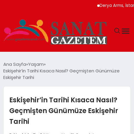
Derya Arms, İstanbul P
MAGAZIN
Ana Sayfa
Yaşam
Eskişehir’in Tarihi Kısaca Nasıl? Geçmişten Günümüze
TEKNOLOJI
Eskişehir Tarihi
SIYASET
Eskişehir’in Tarihi Kısaca Nasıl?
SPOR
Geçmişten Günümüze Eskişehir
Tarihi
YAŞAM