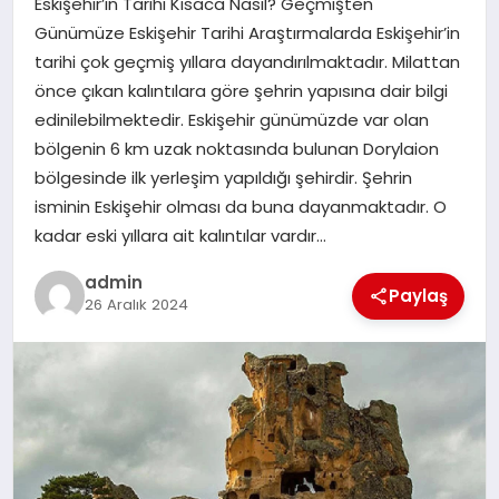
Eskişehir’in Tarihi Kısaca Nasıl? Geçmişten
EKONOMI
Günümüze Eskişehir Tarihi Araştırmalarda Eskişehir’in
tarihi çok geçmiş yıllara dayandırılmaktadır. Milattan
SAĞLIK
önce çıkan kalıntılara göre şehrin yapısına dair bilgi
edinilebilmektedir. Eskişehir günümüzde var olan
DÜNYA
bölgenin 6 km uzak noktasında bulunan Dorylaion
bölgesinde ilk yerleşim yapıldığı şehirdir. Şehrin
EĞITIM
isminin Eskişehir olması da buna dayanmaktadır. O
kadar eski yıllara ait kalıntılar vardır…
admin
Paylaş
26 Aralık 2024