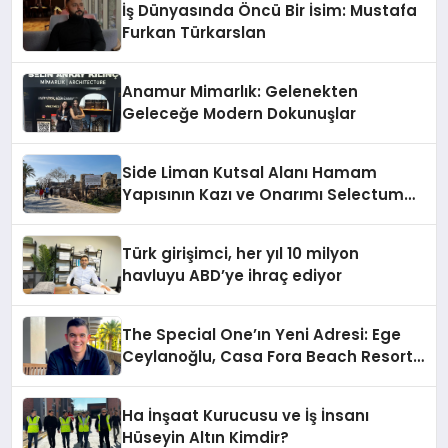
İş Dünyasında Öncü Bir İsim: Mustafa
Furkan Türkarslan
Anamur Mimarlık: Gelenekten
Geleceğe Modern Dokunuşlar
Side Liman Kutsal Alanı Hamam
Yapısının Kazı ve Onarımı Selectum
Hotels&Resorts’un da Katkılarıyla
Tamamlandı
Türk girişimci, her yıl 10 milyon
havluyu ABD’ye ihraç ediyor
The Special One’ın Yeni Adresi: Ege
Ceylanoğlu, Casa Fora Beach Resort
Hotel’i Daha İleri Taşımaya Geldi!
Ha İnşaat Kurucusu ve İş İnsanı
Hüseyin Altın Kimdir?