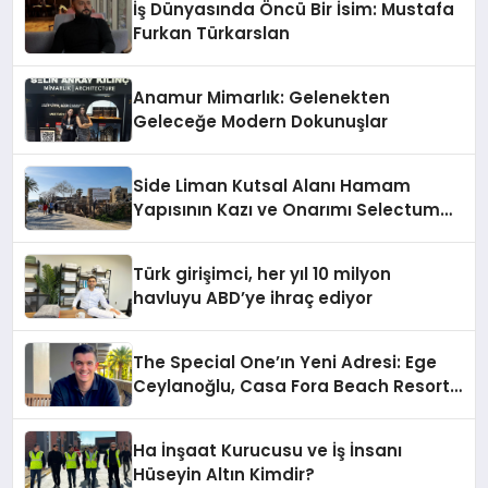
İş Dünyasında Öncü Bir İsim: Mustafa
Furkan Türkarslan
Anamur Mimarlık: Gelenekten
Geleceğe Modern Dokunuşlar
Side Liman Kutsal Alanı Hamam
Yapısının Kazı ve Onarımı Selectum
Hotels&Resorts’un da Katkılarıyla
Tamamlandı
Türk girişimci, her yıl 10 milyon
havluyu ABD’ye ihraç ediyor
The Special One’ın Yeni Adresi: Ege
Ceylanoğlu, Casa Fora Beach Resort
Hotel’i Daha İleri Taşımaya Geldi!
Ha İnşaat Kurucusu ve İş İnsanı
Hüseyin Altın Kimdir?