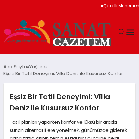
Çakallı Menemeni Nede
MAGAZIN
Ana Sayfa
Yaşam
Eşsiz Bir Tatil Deneyimi: Villa Deniz ile Kusursuz Konfor
TEKNOLOJI
SIYASET
Eşsiz Bir Tatil Deneyimi: Villa
Deniz ile Kusursuz Konfor
SPOR
Tatil planları yaparken konfor ve lüksü bir arada
YAŞAM
sunan alternatiflere yönelmek, günümüzde giderek
daha fazla kişinin tercih ettiği bir yol haline geldi.