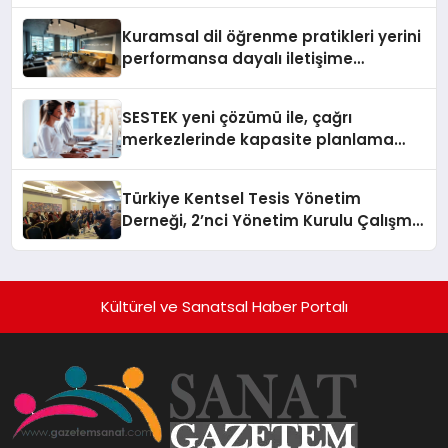
Kuramsal dil öğrenme pratikleri yerini
performansa dayalı iletişime
bırakıyor
SESTEK yeni çözümü ile, çağrı
merkezlerinde kapasite planlama
verimliliğini 4 kat artırıyor
Türkiye Kentsel Tesis Yönetim
Derneği, 2’nci Yönetim Kurulu Çalışma
Kampı düzenlendi
Kültürel ve Sanatsal Haber Portalı