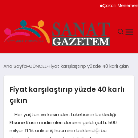
Çakallı Menemeni Neden M
MAGAZIN
Ana Sayfa
GÜNCEL
Fiyat karşılaştırıp yüzde 40 karlı çıkın
TEKNOLOJI
Fiyat karşılaştırıp yüzde 40 karlı
SIYASET
çıkın
SPOR
Her yaştan ve kesimden tüketicinin beklediği
Efsane Kasım indirimleri dönemi geldi çattı. 500
YAŞAM
milyar TL’lik online iş hacminin beklendiği bu