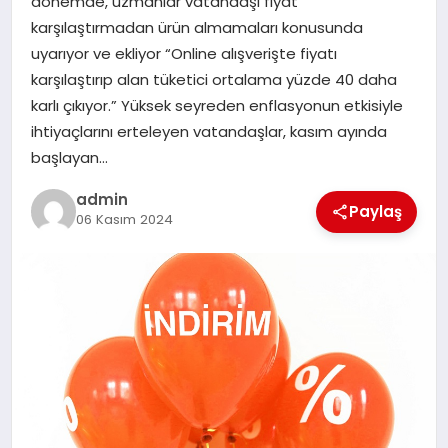
dönemde, uzmanlar vatandaşı fiyat
EKONOMI
karşılaştırmadan ürün almamaları konusunda
uyarıyor ve ekliyor “Online alışverişte fiyatı
SAĞLIK
karşılaştırıp alan tüketici ortalama yüzde 40 daha
karlı çıkıyor.” Yüksek seyreden enflasyonun etkisiyle
DÜNYA
ihtiyaçlarını erteleyen vatandaşlar, kasım ayında
başlayan…
EĞITIM
admin
Paylaş
06 Kasım 2024