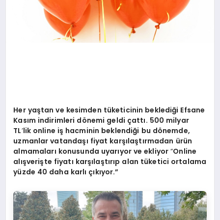
Her ya
ştan ve kesimden tüketicinin beklediğ
i Efsane
Kas
ım indirimleri d
ö
nemi geldi ç
att
ı. 500 milyar
TL
’
lik online i
ş hacminin beklendiği bu d
ö
nemde,
uzmanlar vatandaşı fiyat karşılaştırmadan ürün
almamaları konusunda uyarıyor ve ekliyor
“
Online
al
ışverişte fiyatı karşılaştırıp alan tüketici ortalama
yüzde 40 daha karlı çıkıyor.”