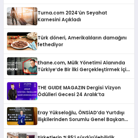
Turna.com 2024’ün Seyahat
Karnesini Açıkladı
Türk döneri, Amerikalıların damağını
fethediyor
Ehane.com, Mülk Yönetimi Alanında
Türkiye’de Bir İlki Gerçekleştirmek İçin
Yayında
THE GUIDE MAGAZIN Dergisi Vizyon
Ödülleri Gecesi 24 Aralık’ta
Eray Yükseloğlu, ÖNSİAD’da Yurtdışı
İlişkilerinden Sorumlu Genel Başkan
Yardımcısı Oldu
Şirketlerin %85’i sürdürülebilirlik