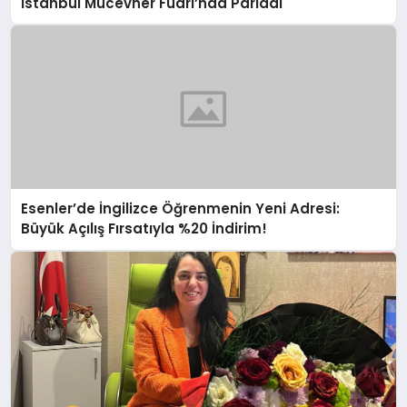
İstanbul Mücevher Fuarı’nda Parladı ￼
Esenler’de İngilizce Öğrenmenin Yeni Adresi:
Büyük Açılış Fırsatıyla %20 İndirim!