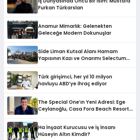
İş Dünyasında Öncü Bir İsim: Mustafa
Furkan Türkarslan
Anamur Mimarlık: Gelenekten
Geleceğe Modern Dokunuşlar
Side Liman Kutsal Alanı Hamam
Yapısının Kazı ve Onarımı Selectum
Hotels&Resorts’un da Katkılarıyla
Tamamlandı
Türk girişimci, her yıl 10 milyon
havluyu ABD’ye ihraç ediyor
The Special One’ın Yeni Adresi: Ege
Ceylanoğlu, Casa Fora Beach Resort
Hotel’i Daha İleri Taşımaya Geldi!
Ha İnşaat Kurucusu ve İş İnsanı
Hüseyin Altın Kimdir?