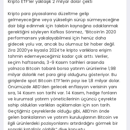
Kripto ETF’ler yaklaşık 2 milyar dolar çekti
Kripto para piyasalarına düzeltme gelip
gelmeyeceğine veya yükselişin sürüp sürmeyeceğine
dair bilgi edinmek için talebin kaynağına odaklanmak
gerektiğini söyleyen Kafkas Sönmez, “Bitcoin’in 2020
performansını yakalayabilmesi için henüz daha
gidecek yolu var, ancak bu olumsuz bir haber değil.
Zira 2020’ye kıyasla 2024’te kripto varlıklara erişim
tahmin edemeyeceğimiz kadar çok arttı. Veriler,
seçim haftasında, 3-9 Kasım tarihleri arasında
yalnızca Bitcoin tabanlı borsa yatırım ürünlerine 1,98
milyar dolarlık net para girişi olduğunu gösteriyor. Bu
girişlerde spot Bitcoin ETF’lerin payı ise 1,8 milyar dolar.
Önümüzde ABD’den gelecek enflasyon verisinin yanı
sıra, 14 Kasım son tarihi var. 14 Kasım, hedge fonların
ve kurumsal yatırım yöneticilerinin üçüncü çeyrekte
sahip oldukları varlıkları açıklamaları için son tarih.
Geçtiğimiz çeyreklerde olduğu gibi, ABD’nin önde
gelen bankalarının ve yatırım kuruluşlarının Bitcoin ve
ilgili ürünlerdeki pozisyonlarını artırdırdığını görmek bir
sonraki katalizör olabilir” diye konuştu.