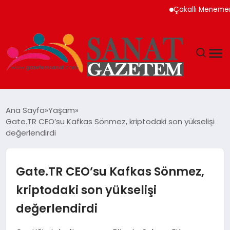
Çakallı Menemeni Nede
MAGAZIN
Ana Sayfa
Yaşam
Gate.TR CEO’su Kafkas Sönmez, kriptodaki son yükselişi
TEKNOLOJI
değerlendirdi
SIYASET
Gate.TR CEO’su Kafkas Sönmez,
SPOR
kriptodaki son yükselişi
değerlendirdi
YAŞAM