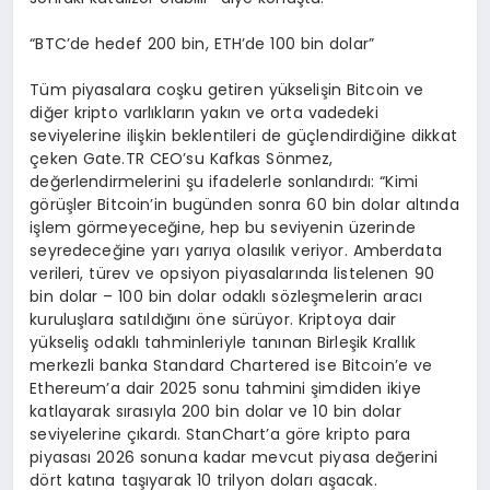
“BTC’de hedef 200 bin, ETH’de 100 bin dolar”
Tüm piyasalara coşku getiren yükselişin Bitcoin ve
diğer kripto varlıkların yakın ve orta vadedeki
seviyelerine ilişkin beklentileri de güçlendirdiğine dikkat
çeken Gate.TR CEO’su Kafkas Sönmez,
değerlendirmelerini şu ifadelerle sonlandırdı: “Kimi
görüşler Bitcoin’in bugünden sonra 60 bin dolar altında
işlem görmeyeceğine, hep bu seviyenin üzerinde
seyredeceğine yarı yarıya olasılık veriyor. Amberdata
verileri, türev ve opsiyon piyasalarında listelenen 90
bin dolar – 100 bin dolar odaklı sözleşmelerin aracı
kuruluşlara satıldığını öne sürüyor. Kriptoya dair
yükseliş odaklı tahminleriyle tanınan Birleşik Krallık
merkezli banka Standard Chartered ise Bitcoin’e ve
Ethereum’a dair 2025 sonu tahmini şimdiden ikiye
katlayarak sırasıyla 200 bin dolar ve 10 bin dolar
seviyelerine çıkardı. StanChart’a göre kripto para
piyasası 2026 sonuna kadar mevcut piyasa değerini
dört katına taşıyarak 10 trilyon doları aşacak.