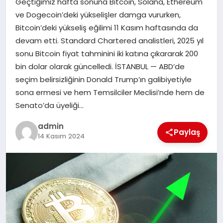
Geçtiğimiz hafta sonuna Bitcoin, Solana, Ethereum
EKONOMI
ve Dogecoin’deki yükselişler damga vururken,
Bitcoin’deki yükseliş eğilimi 11 Kasım haftasında da
SAĞLIK
devam etti. Standard Chartered analistleri, 2025 yıl
sonu Bitcoin fiyat tahminini iki katına çıkararak 200
DÜNYA
bin dolar olarak güncelledi. İSTANBUL — ABD’de
seçim belirsizliğinin Donald Trump’ın galibiyetiyle
EĞITIM
sona ermesi ve hem Temsilciler Meclisi’nde hem de
Senato’da üyeliği…
admin
Paylaş
14 Kasım 2024