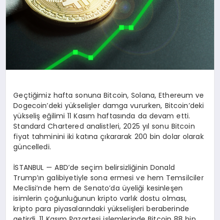
Geçtiğimiz hafta sonuna Bitcoin, Solana, Ethereum ve
Dogecoin’deki yükselişler damga vururken, Bitcoin’deki
yükseliş eğilimi 11 Kasım haftasında da devam etti.
Standard Chartered analistleri, 2025 yıl sonu Bitcoin
fiyat tahminini iki katına çıkararak 200 bin dolar olarak
güncelledi.
İSTANBUL — ABD’de seçim belirsizliğinin Donald
Trump’ın galibiyetiyle sona ermesi ve hem Temsilciler
Meclisi’nde hem de Senato’da üyeliği kesinleşen
isimlerin çoğunluğunun kripto varlık dostu olması,
kripto para piyasalarındaki yükselişleri beraberinde
getirdi. 11 Kasım Pazartesi işlemlerinde Bitcoin 88 bin