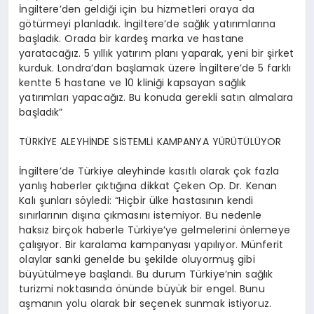
İngiltere’den geldiği için bu hizmetleri oraya da
götürmeyi planladık. İngiltere’de sağlık yatırımlarına
başladık. Orada bir kardeş marka ve hastane
yaratacağız. 5 yıllık yatırım planı yaparak, yeni bir şirket
kurduk. Londra’dan başlamak üzere İngiltere’de 5 farklı
kentte 5 hastane ve 10 kliniği kapsayan sağlık
yatırımları yapacağız. Bu konuda gerekli satın almalara
başladık”
TÜRKİYE ALEYHİNDE SİSTEMLİ KAMPANYA YÜRÜTÜLÜYOR
İngiltere’de Türkiye aleyhinde kasıtlı olarak çok fazla
yanlış haberler çıktığına dikkat Çeken Op. Dr. Kenan
Kalı şunları söyledi: “Hiçbir ülke hastasının kendi
sınırlarının dışına çıkmasını istemiyor. Bu nedenle
haksız birçok haberle Türkiye’ye gelmelerini önlemeye
çalışıyor. Bir karalama kampanyası yapılıyor. Münferit
olaylar sanki genelde bu şekilde oluyormuş gibi
büyütülmeye başlandı. Bu durum Türkiye’nin sağlık
turizmi noktasında önünde büyük bir engel. Bunu
aşmanın yolu olarak bir seçenek sunmak istiyoruz.