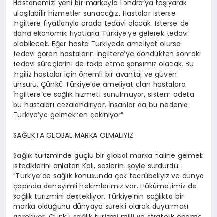
Hastanemizi yeni bir markayla Londra’ya taşıyarak
ulaşılabilir hizmetler sunacağız. Hastalar isterse
İngiltere fiyatlarıyla orada tedavi olacak. İsterse de
daha ekonomik fiyatlarla Türkiye’ye gelerek tedavi
olabilecek. Eğer hasta Türkiyede ameliyat olursa
tedavi gören hastaların İngiltere’ye döndükten sonraki
tedavi süreçlerini de takip etme şansımız olacak. Bu
İngiliz hastalar için önemli bir avantaj ve güven
unsuru. Çünkü Türkiye’de ameliyat olan hastalara
İngiltere’de sağlık hizmeti sunulmuyor, sistem adeta
bu hastaları cezalandırıyor. İnsanlar da bu nedenle
Türkiye’ye gelmekten çekiniyor”
SAĞLIKTA GLOBAL MARKA OLMALIYIZ
Sağlık turizminde güçlü bir global marka haline gelmek
istediklerini anlatan Kalı, sözlerini şöyle sürdürdü:
“Türkiye’de sağlık konusunda çok tecrübeliyiz ve dünya
çapında deneyimli hekimlerimiz var. Hükümetimiz de
sağlık turizmini destekliyor. Türkiye’nin sağlıkta bir
marka olduğunu dünyaya sürekli olarak duyurması
gerekiyor. Çünkü sağlık turizmi milli ve stratejik öneme