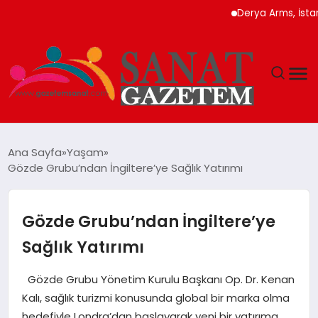
Derya Arms, İstanbul Pr
MAGAZIN
Ana Sayfa
Yaşam
Gözde Grubu’ndan İngiltere’ye Sağlık Yatırımı
TEKNOLOJI
SIYASET
Gözde Grubu’ndan İngiltere’ye
Sağlık Yatırımı
SPOR
Gözde Grubu Yönetim Kurulu Başkanı Op. Dr. Kenan
YAŞAM
Kalı, sağlık turizmi konusunda global bir marka olma
hedefiyle Londra’dan başlayarak yeni bir yatırıma