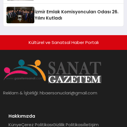
İzmir Emlak Komisyoncuları Odası 26.
Yılını Kutladı
Kültürel ve Sanatsal Haber Portalı
Reklam & İşbirliği:
hbaersonuclari@gmail.com
Hakkımızda
Künye
Çerez Politikası
Gizlilik Politikası
İletişim