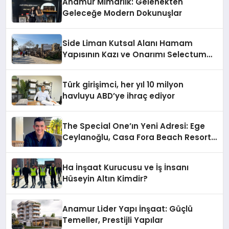
Anamur Mimarlık: Gelenekten
Geleceğe Modern Dokunuşlar
Side Liman Kutsal Alanı Hamam
Yapısının Kazı ve Onarımı Selectum
Hotels&Resorts’un da Katkılarıyla
Tamamlandı
Türk girişimci, her yıl 10 milyon
havluyu ABD’ye ihraç ediyor
The Special One’ın Yeni Adresi: Ege
Ceylanoğlu, Casa Fora Beach Resort
Hotel’i Daha İleri Taşımaya Geldi!
Ha İnşaat Kurucusu ve İş İnsanı
Hüseyin Altın Kimdir?
Anamur Lider Yapı İnşaat: Güçlü
Temeller, Prestijli Yapılar