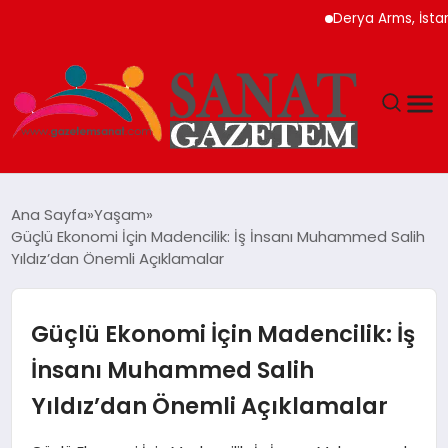
Derya Arms, İstanbul P
MAGAZIN
Ana Sayfa
Yaşam
Güçlü Ekonomi İçin Madencilik: İş İnsanı Muhammed Salih
TEKNOLOJI
Yıldız’dan Önemli Açıklamalar
SIYASET
Güçlü Ekonomi İçin Madencilik: İş
SPOR
İnsanı Muhammed Salih
Yıldız’dan Önemli Açıklamalar
YAŞAM