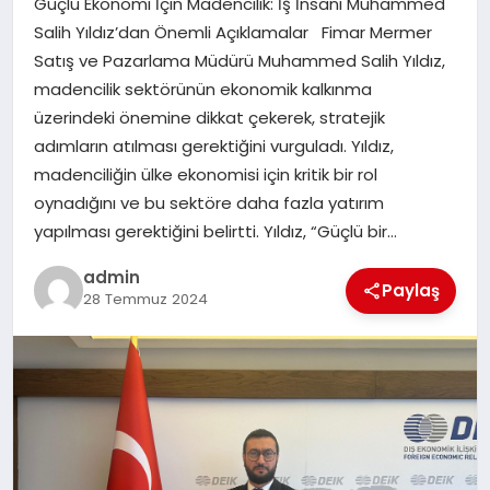
Güçlü Ekonomi İçin Madencilik: İş İnsanı Muhammed
EKONOMI
Salih Yıldız’dan Önemli Açıklamalar Fimar Mermer
Satış ve Pazarlama Müdürü Muhammed Salih Yıldız,
SAĞLIK
madencilik sektörünün ekonomik kalkınma
üzerindeki önemine dikkat çekerek, stratejik
DÜNYA
adımların atılması gerektiğini vurguladı. Yıldız,
madenciliğin ülke ekonomisi için kritik bir rol
EĞITIM
oynadığını ve bu sektöre daha fazla yatırım
yapılması gerektiğini belirtti. Yıldız, “Güçlü bir…
admin
Paylaş
28 Temmuz 2024