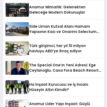
Anamur Mimarlık: Gelenekten
Geleceğe Modern Dokunuşlar
Side Liman Kutsal Alanı Hamam
Yapısının Kazı ve Onarımı Selectum
Hotels&Resorts’un da Katkılarıyla
Tamamlandı
Türk girişimci, her yıl 10 milyon
havluyu ABD’ye ihraç ediyor
The Special One’ın Yeni Adresi: Ege
Ceylanoğlu, Casa Fora Beach Resort
Hotel’i Daha İleri Taşımaya Geldi!
Ha İnşaat Kurucusu ve İş İnsanı
Hüseyin Altın Kimdir?
Anamur Lider Yapı İnşaat: Güçlü