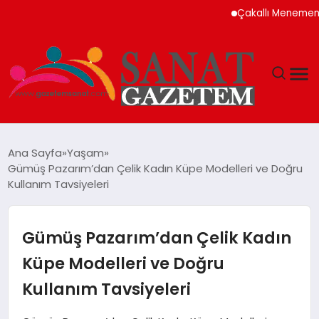
Çakallı Menemeni Neden
MAGAZIN
Ana Sayfa
Yaşam
Gümüş Pazarım’dan Çelik Kadın Küpe Modelleri ve Doğru
TEKNOLOJI
Kullanım Tavsiyeleri
SIYASET
Gümüş Pazarım’dan Çelik Kadın
SPOR
Küpe Modelleri ve Doğru
Kullanım Tavsiyeleri
YAŞAM