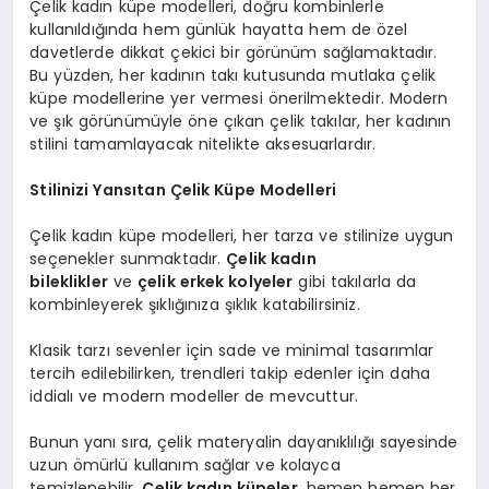
Çelik kadın küpe modelleri, doğru kombinlerle
kullanıldığında hem günlük hayatta hem de özel
davetlerde dikkat çekici bir görünüm sağlamaktadır.
Bu yüzden, her kadının takı kutusunda mutlaka çelik
küpe modellerine yer vermesi önerilmektedir. Modern
ve şık görünümüyle öne çıkan çelik takılar, her kadının
stilini tamamlayacak nitelikte aksesuarlardır.
Stilinizi Yansıtan Çelik Küpe Modelleri
Çelik kadın küpe modelleri, her tarza ve stilinize uygun
seçenekler sunmaktadır.
Çelik kadın
bileklikler
ve
çelik erkek kolyeler
gibi takılarla da
kombinleyerek şıklığınıza şıklık katabilirsiniz.
Klasik tarzı sevenler için sade ve minimal tasarımlar
tercih edilebilirken, trendleri takip edenler için daha
iddialı ve modern modeller de mevcuttur.
Bunun yanı sıra, çelik materyalin dayanıklılığı sayesinde
uzun ömürlü kullanım sağlar ve kolayca
temizlenebilir.
Çelik kadın küpeler
, hemen hemen her