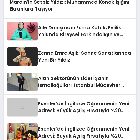
Mardin’in Sessiz Yıldızı: Muhammed Konak Işığını
Ekranlara Taşıyor
Aile Danışmanı Esma Kütük, Evlilik
Yolunda Bireysel Farkındalığın ve
Sınırların Gücünü Anlatıyor
Zenne Emre Aşık: Sahne Sanatlarında
Yeni Bir Yıldız
Altın Sektörünün Lideri Şahin
İsmailoğulları, İstanbul Mücevher
Fuarı’nda Parladı ￼
Esenler’de İngilizce Öğrenmenin Yeni
Adresi: Büyük Açılış Fırsatıyla %20
İndirim!
Esenler’de İngilizce Öğrenmenin Yeni
Adresi: Büyük Açılış Fırsatıyla %20