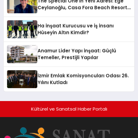
The Special One’ın Yeni Adresi: Ege
Ceylanoğlu, Casa Fora Beach Resort
Hotel’i Daha İleri Taşımaya Geldi!
Ha İnşaat Kurucusu ve İş İnsanı
Hüseyin Altın Kimdir?
Anamur Lider Yapı İnşaat: Güçlü
Temeller, Prestijli Yapılar
İzmir Emlak Komisyoncuları Odası 26.
Yılını Kutladı
Kültürel ve Sanatsal Haber Portalı