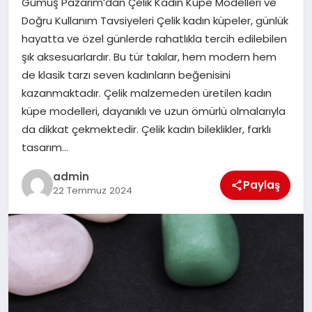
Gümüş Pazarım’dan Çelik Kadın Küpe Modelleri ve
EKONOMI
Doğru Kullanım Tavsiyeleri Çelik kadın küpeler, günlük
hayatta ve özel günlerde rahatlıkla tercih edilebilen
SAĞLIK
şık aksesuarlardır. Bu tür takılar, hem modern hem
de klasik tarzı seven kadınların beğenisini
DÜNYA
kazanmaktadır. Çelik malzemeden üretilen kadın
küpe modelleri, dayanıklı ve uzun ömürlü olmalarıyla
EĞITIM
da dikkat çekmektedir. Çelik kadın bileklikler, farklı
tasarım…
admin
Paylaş
22 Temmuz 2024