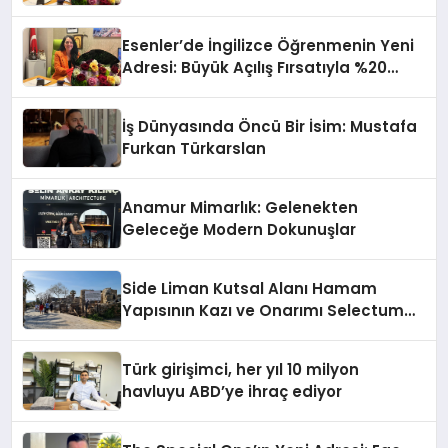
İndirim!
Esenler’de İngilizce Öğrenmenin Yeni
Adresi: Büyük Açılış Fırsatıyla %20
İndirim!
İş Dünyasında Öncü Bir İsim: Mustafa
Furkan Türkarslan
Anamur Mimarlık: Gelenekten
Geleceğe Modern Dokunuşlar
Side Liman Kutsal Alanı Hamam
Yapısının Kazı ve Onarımı Selectum
Hotels&Resorts’un da Katkılarıyla
Tamamlandı
Türk girişimci, her yıl 10 milyon
havluyu ABD’ye ihraç ediyor