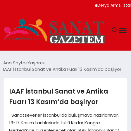
Derya Arms, İstanbul P
MAGAZIN
Ana Sayfa
Yaşam
IAAF İstanbul Sanat ve Antika Fuarı 13 Kasım’da başlıyor
TEKNOLOJI
SIYASET
IAAF İstanbul Sanat ve Antika
Fuarı 13 Kasım’da başlıyor
SPOR
Sanatseverler İstanbul’da buluşmaya hazırlanıyor.
YAŞAM
13-17 Kasım tarihlerinde Lütfi Kırdar Kongre
Merkezi’nde düzenlenecek olan IAAF İstanbul Sanat