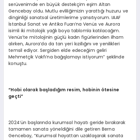
serüvenimde en büyük destekçim eşim Altan
Gencebay oldu. Mutlu evliliğimizin yarattığı huzuru ve
dinginliği sanatsal üretimlerime yansıtıyorum. IAAF
İstanbul Sanat ve Antika Fuarı’na Venüs ve Aurora
isimli iki mitolojik yağlı boya tablomla katılacağım.
Venüs’te mitolojinin güçlü kadın figürlerinden ilham
alırken, Aurora’da da tan yeri kızıllığını ve yenilikleri
temsil ediyor. Sergiden elde edeceğim geliri
Mehmetçik Vakfı’na bağışlamayı istiyorum” şeklinde
konuştu.
“Hobi olarak başladığım resim, hobinin ötesine
geçti”
2024’ün başlarında kurumsal hayatı geride bırakarak
tamamen sanata yöneldiğini dile getiren Berna
Gencebay, “Kurumsal hayattan uzaklaşarak sanata