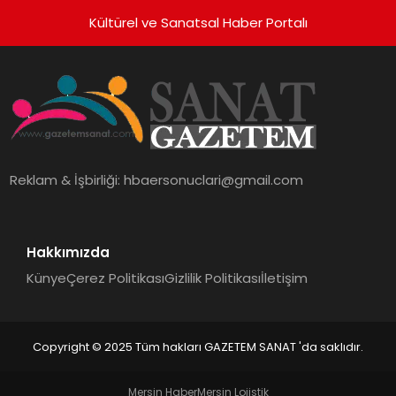
Kültürel ve Sanatsal Haber Portalı
Reklam & İşbirliği:
hbaersonuclari@gmail.com
Hakkımızda
Künye
Çerez Politikası
Gizlilik Politikası
İletişim
Copyright © 2025 Tüm hakları GAZETEM SANAT 'da saklıdır.
Mersin Haber
Mersin Lojistik