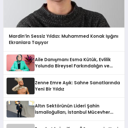
Mardin’in Sessiz Yıldızı: Muhammed Konak Işığını
Ekranlara Taşıyor
Aile Danışmanı Esma Kütük, Evlilik
Yolunda Bireysel Farkındalığın ve
Sınırların Gücünü Anlatıyor
Zenne Emre Aşık: Sahne Sanatlarında
Yeni Bir Yıldız
Altın Sektörünün Lideri Şahin
İsmailoğulları, İstanbul Mücevher
Fuarı’nda Parladı ￼