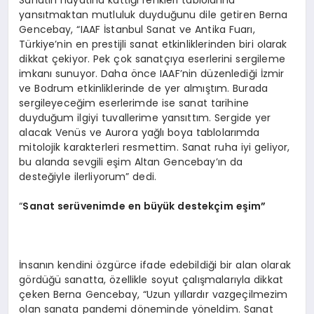
Sanatın hayatına kattığı renkleri tablolarına
yansıtmaktan mutluluk duyduğunu dile getiren Berna
Gencebay, “IAAF İstanbul Sanat ve Antika Fuarı,
Türkiye’nin en prestijli sanat etkinliklerinden biri olarak
dikkat çekiyor. Pek çok sanatçıya eserlerini sergileme
imkanı sunuyor. Daha önce IAAF’nin düzenlediği İzmir
ve Bodrum etkinliklerinde de yer almıştım. Burada
sergileyeceğim eserlerimde ise sanat tarihine
duyduğum ilgiyi tuvallerime yansıttım. Sergide yer
alacak Venüs ve Aurora yağlı boya tablolarımda
mitolojik karakterleri resmettim. Sanat ruha iyi geliyor,
bu alanda sevgili eşim Altan Gencebay’ın da
desteğiyle ilerliyorum” dedi.
“
Sanat serüvenimde en büyük destekçim eşim”
İnsanın kendini özgürce ifade edebildiği bir alan olarak
gördüğü sanatta, özellikle soyut çalışmalarıyla dikkat
çeken Berna Gencebay, “Uzun yıllardır vazgeçilmezim
olan sanata pandemi döneminde yöneldim. Sanat