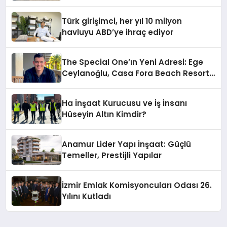
Hotels&Resorts’un da Katkılarıyla
Tamamlandı
Türk girişimci, her yıl 10 milyon
havluyu ABD’ye ihraç ediyor
The Special One’ın Yeni Adresi: Ege
Ceylanoğlu, Casa Fora Beach Resort
Hotel’i Daha İleri Taşımaya Geldi!
Ha İnşaat Kurucusu ve İş İnsanı
Hüseyin Altın Kimdir?
Anamur Lider Yapı İnşaat: Güçlü
Temeller, Prestijli Yapılar
İzmir Emlak Komisyoncuları Odası 26.
Yılını Kutladı