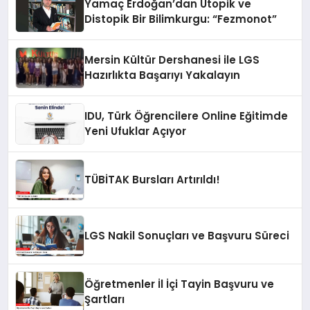
Yamaç Erdoğan’dan Ütopik ve
Distopik Bir Bilimkurgu: “Fezmonot”
Mersin Kültür Dershanesi ile LGS
Hazırlıkta Başarıyı Yakalayın
IDU, Türk Öğrencilere Online Eğitimde
Yeni Ufuklar Açıyor
TÜBİTAK Bursları Artırıldı!
LGS Nakil Sonuçları ve Başvuru Süreci
Öğretmenler İl İçi Tayin Başvuru ve
Şartları