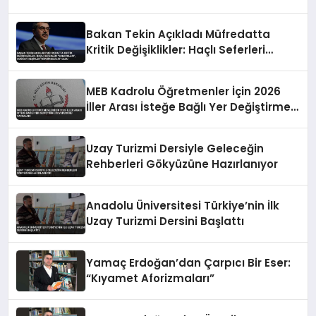
Bakan Tekin Açıkladı Müfredatta
Kritik Değişiklikler: Haçlı Seferleri
“Saldırıları”, Coğrafi Keşifler
“Sömürgecilik” Oldu
MEB Kadrolu Öğretmenler İçin 2026
İller Arası İsteğe Bağlı Yer Değiştirme
Duyurusunu Yayımladı
Uzay Turizmi Dersiyle Geleceğin
Rehberleri Gökyüzüne Hazırlanıyor
Anadolu Üniversitesi Türkiye’nin İlk
Uzay Turizmi Dersini Başlattı
Yamaç Erdoğan’dan Çarpıcı Bir Eser:
“Kıyamet Aforizmaları”