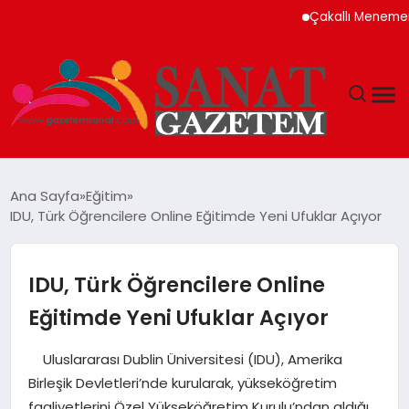
Çakallı Menemeni Nede
MAGAZIN
Ana Sayfa
Eğitim
IDU, Türk Öğrencilere Online Eğitimde Yeni Ufuklar Açıyor
TEKNOLOJI
SIYASET
IDU, Türk Öğrencilere Online
Eğitimde Yeni Ufuklar Açıyor
SPOR
Uluslararası Dublin Üniversitesi (IDU), Amerika
YAŞAM
Birleşik Devletleri’nde kurularak, yükseköğretim
faaliyetlerini Özel Yükseköğretim Kurulu’ndan aldığı