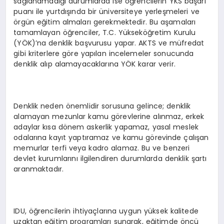
sağlanamadığı durumlarda ise öğrencilerin YKS başarı
puanı ile yurtdışında bir üniversiteye yerleşmeleri ve
örgün eğitim almaları gerekmektedir. Bu aşamaları
tamamlayan öğrenciler, T.C. Yükseköğretim Kurulu
(YÖK)’na denklik başvurusu yapar. AKTS ve müfredat
gibi kriterlere göre yapılan incelemeler sonucunda
denklik alıp alamayacaklarına YÖK karar verir.
Denklik neden önemlidir sorusuna gelince; denklik
alamayan mezunlar kamu görevlerine alınmaz, erkek
adaylar kısa dönem askerlik yapamaz, yasal meslek
odalarına kayıt yaptıramaz ve kamu görevinde çalışan
memurlar terfi veya kadro alamaz. Bu ve benzeri
devlet kurumlarını ilgilendiren durumlarda denklik şartı
aranmaktadır.
IDU, öğrencilerin ihtiyaçlarına uygun yüksek kalitede
uzaktan eğitim programları sunarak, eğitimde öncü